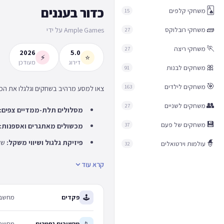
כדור בעננים
🂡
משחקי קלפים
15
🧱
משחקי רובלוקס
Ample Games על ידי
27
🏃
משחקי ריצה
27
2026
5.0
⚡
⭐
דירוג
מעודכן
🎀
משחקים לבנות
91
🎯
משחקים לילדים
163
צאו למסע מרהיב בשחקים וגלגלו את הכד
👥
משחקים לשניים
27
מסלולים תלת-ממדיים צפים:
💾
משחקים של פעם
37
מכשולים מאתגרים ואספנות:
פיזיקת גלגול ושיווי משקל:
שלט
🧙
עולמות וירטואלים
32
קרא עוד
🕹
פקדים
מחשב: מקשי WASD או החצים במקלדת לגלגול הכדור והכוונתו. 
📱
מכשירים נתמכים
מחשבים