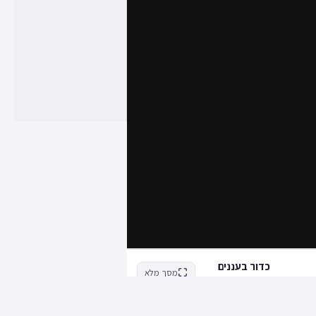
כדור בעננים
מסך מלא
Ample Games על ידי