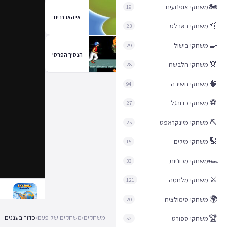
🏍️
משחקי אופנועים
19
אי הארנבים
🫧
משחקי באבלס
23
🍳
משחקי בישול
29
הנסיך הפרסי
👗
משחקי הלבשה
28
🧠
משחקי חשיבה
94
⚽
משחקי כדורגל
27
⛏️
משחקי מיינקראפט
25
🔠
משחקי מילים
15
🏎️
משחקי מכוניות
33
⚔️
משחקי מלחמה
121
🌍
משחקי סימולציה
20
🏆
משחקים
›
משחקים של פעם
›
כדור בעננים
משחקי ספורט
52