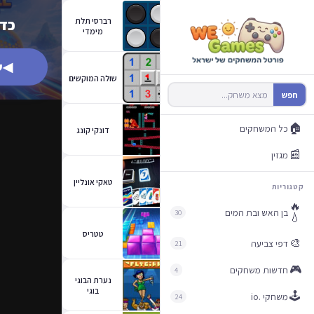
רברסי תלת
כדו
מימדי
◀
ש
שולה המוקשים
חפש
🏠
כל המשחקים
דונקי קונג
📰
מגזין
טאקי אונליין
קטגוריות
🔥
בן האש ובת המים
30
💧
טטריס
🎨
דפי צביעה
21
🎮
חדשות משחקים
4
נערת הבוגי
בוגי
🕹️
משחקי .io
24