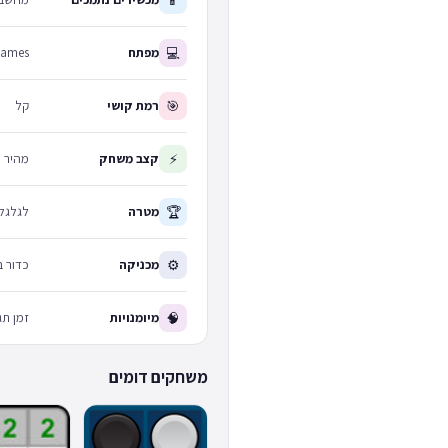
💻
מפתח
Games
🎯
רמת קושי
קל
⚡
קצב משחק
מהיר
🏆
מטרה
לגלגל 
⚙
מכניקה
כדור בעננים
🧠
מיומנויות
זמן תג
משחקים דומים