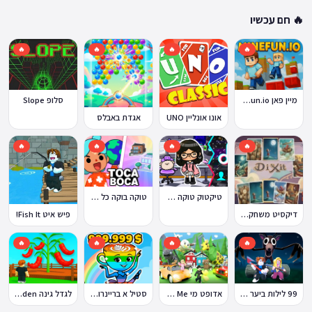
🔥 חם עכשיו
🔥
🔥
🔥
🔥
מיין פאן MineFun.io
סלופ Slope
אונו אונליין UNO
אגדת באבלס
🔥
🔥
🔥
🔥
טוקה בוקה כל העולמות בחינם
טיקטוק טוקה בוקה
דיקסיט משחק Dixit
פיש איט Fish It!
🔥
🔥
🔥
🔥
99 לילות ביער Nights in the Forest
אדופט מי Adopt Me!
סטיל א בריינרוט Steal a Brainrot
לגדל גינה Grow a Garden