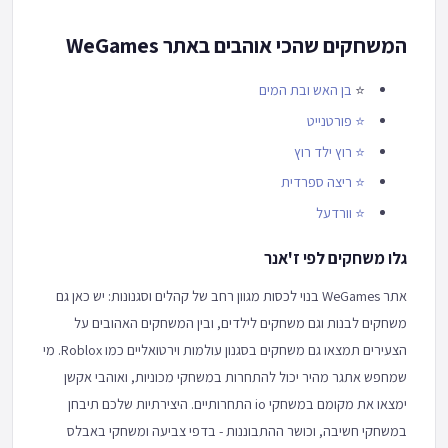
המשחקים שהכי אוהבים באתר WeGames
⭐
בן האש ובת המים
⭐
פורטנייט
⭐
רוץ ילד רוץ
⭐
ריצה ספרדית
⭐
וורדעל
גלו משחקים לפי ז'אנר
אתר WeGames בנוי לכסות מגוון רחב של קהלים וסגנונות: יש כאן גם
משחקים לבנות וגם משחקים לילדים, ובין המשחקים האהובים על
הצעירים תמצאו גם משחקים בסגנון עולמות וירטואליים כמו Roblox. מי
שמחפש אתגר מהיר יכול להתחרות במשחקי מכוניות, ואוהבי אקשן
ימצאו את מקומם במשחקי io התחרותיים. היצירתיות שלכם תיבחן
במשחקי חשיבה, וכושר ההתבוננות - בדפי צביעה ומשחקי באבלס