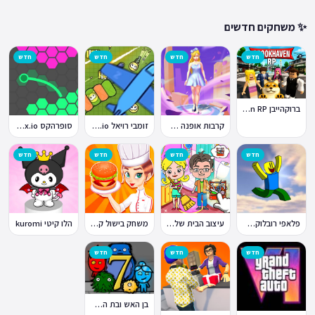
✨ משחקים חדשים
חדש
חדש
חדש
חדש
ברוקהייבן Brookhaven RP
קרבות אופנה Fashion Battle
זומבי רויאל ZombsRoyale.io
סופרהקס Superhex.io
חדש
חדש
חדש
חדש
פלאפי רובלוקס Flappy Roblox
עיצוב הבית של טוקה בוקה
משחק בישול קדחת הבישול Cooking Fever
הלו קיטי kuromi
חדש
חדש
חדש
בן האש ובת המים 7: וחברים