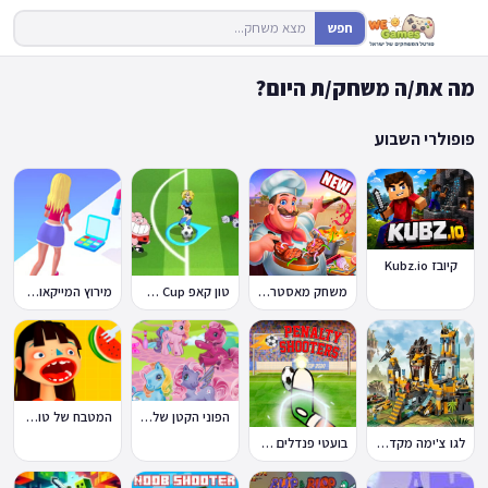
חפש
מה את/ה משחק/ת היום?
פופולרי השבוע
קיובז Kubz.io
משחק מאסטר שף
טון קאפ Toon Cup
מירוץ המייקאובר Makeover Run
הפוני הקטן שלי: מסיבה בכפר
המטבח של טוקה בוקה
לגו צ'ימה מקדש האריות
בועטי פנדלים Penalty Shooters