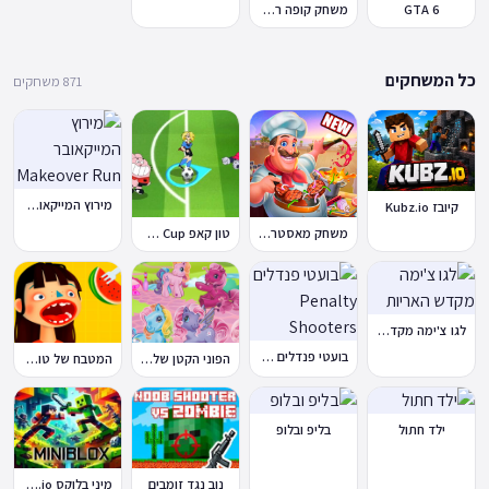
GTA 6
משחק קופה ראשית
כל המשחקים
871 משחקים
מירוץ המייקאובר Makeover Run
קיובז Kubz.io
משחק מאסטר שף
טון קאפ Toon Cup
לגו צ'ימה מקדש האריות
בועטי פנדלים Penalty Shooters
הפוני הקטן שלי: מסיבה בכפר
המטבח של טוקה בוקה
ילד חתול
בליפ ובלופ
נוב נגד זומבים
מיני בלוקס Miniblox.io