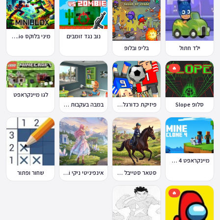
נוב נגד זומבים
מיני בלוקס Miniblox.io
ילד חתול
בליפ ובלופ
🔥
לגו מיינקראפט
במבה בעקבות החטיף החטוף 1
סלופ Slope
פיזיקת כדורגל Soccer Physics
מיינקראפט 4 קלון
סטאר סטייבל Star Stable Online
אינפיניטי ניקי Infinity Nikki
שחור ופתור
🔥