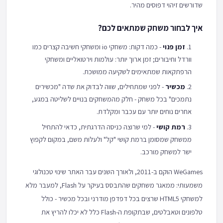
שדורשים זיהוי דפוסים מהיר.
איך לבחור משחק שמתאים לכם?
זמן פנוי
- כמה דקות: משחקי io ומשחקי חשיבה קצרים כמו
וורדל וחיבורים; זמן ארוך יותר: עולמות וירטואליים ומשחקי
הרפתקאות שמתאימים לשקיעה ממושכת.
מכשיר
- לפני שמתחילים, שווה לבדוק את שדה "מכשירים
נתמכים" בכל משחק - חלק מהמשחקים בנויים לשליטה במגע,
אחרים נוחים יותר עם עכבר ומקלדת.
רמת קושי
- למי שרוצה כניסה הדרגתית, כדאי להתחיל
ממשחק שמסומן ברמת קושי "קל" ולעלות משם, במקום לקפוץ
ישר למשחק מורכב.
WeGames הוקם ב-2011, ולאורך השנים עבר האתר שינוי טכנולוגי
משמעותי: ממאגר משחקים שהתבסס בעיקר על Flash, למעבר מלא
למשחקי HTML5 שרצים בכל דפדפן מודרני ובכל מכשיר - כולל
טלפונים וטאבלטים, שבתקופת ה-Flash כלל לא יכלו להריץ את