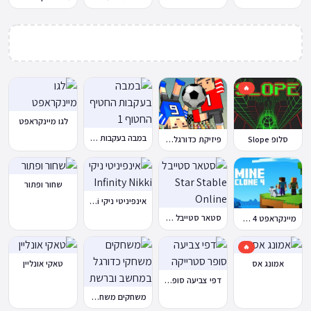
🔥
לגו מיינקראפט
במבה בעקבות החטיף החטוף 1
סלופ Slope
פיזיקת כדורגל Soccer Physics
שחור ופתור
אינפיניטי ניקי Infinity Nikki
סטאר סטייבל Star Stable Online
מיינקראפט 4 קלון
🔥
אמונג אס
טאקי אונליין
דפי צביעה סופר סטרייקה
משחקים משחקי כדורגל במחשב וברשת