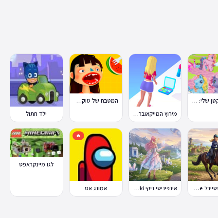
הפוני הקטן שלי: מסיבה בכפר
המטבח של טוקה בוקה
מירוץ המייקאובר Makeover Run
ילד חתול
🔥
לגו מיינקראפט
סטאר סטייבל Star Stable Online
אינפיניטי ניקי Infinity Nikki
אמונג אס