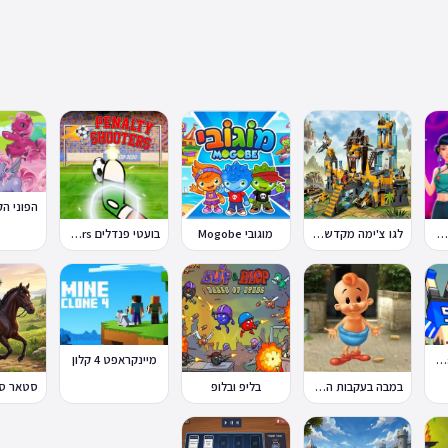
טייל אופנת קיי-פופ
לגו צ'ימה מקדש האריות
מוגובי Mogobe
בועטי פנדלים Penalty Shooters
פיזיקת כדורגל Soccer Physics
מיינקראפט 4 קלון
במבה בעקבות החטיף החטוף 2
בליפ ובלופ