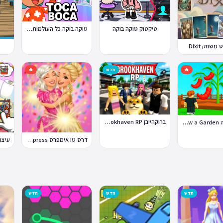
טוקה בוקה כל העולמות בחינם
טיקטוק טוקה בוקה
משחק Dixit
🔥
חדש
🔥
ברוקהייבן Brookhaven RP
לגדל גינה Grow a Garden
דרס טו אימפרס Dress To Impress
חדש
חדש
חדש