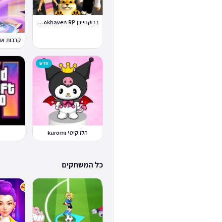
ברוקהייבן Brookhaven RP
חדש
הלו קיטי kuromi
כל המשחקים