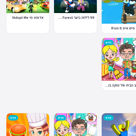
99 לילות ביער Nights in the Forest
אדופט מי Adopt Me!
פיש איט Fish It!
חדש
עיצוב הבית של טוקה בוקה
חדש
חדש
חדש