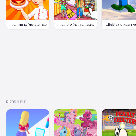
פלאפי רובלוקס Flappy Roblox
עיצוב הבית של טוקה בוקה
משחק בישול קדחת הבישול Cooking Fever
848 משחקים