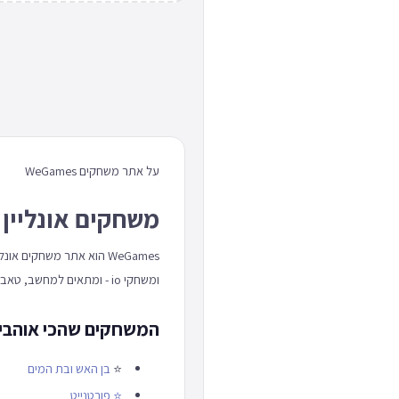
על אתר משחקים WeGames
משחקים אונליין 
WeGames הוא אתר משחקים
ומשחקי io - ומתאים למחשב, טאבלט וטלפון כאחד.
המשחקים שהכי אוהבים באתר
⭐
בן האש ובת המים
⭐
פורטנייט