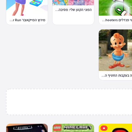
הפוני הקטן שלי: מסיבה בכפר
בועטי פנדלים Penalty Shooters
מירוץ המייקאובר Makeover Run
במבה בעקבות החטיף החטוף 2
🔥