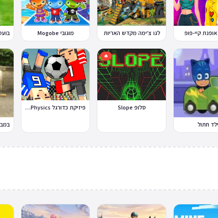
אופנת קיי-פופ
לגו צ'ימה מקדש האריות
מוגובי Mogobe
🔥
סלופ Slope
פיזיקת כדורגל Soccer Physics
לד חתול