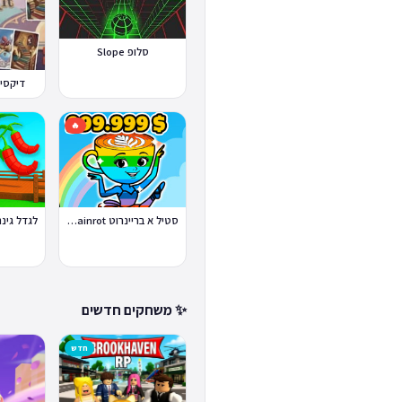
סלופ Slope
דיקסיט 
🔥
סטיל א בריינרוט Steal a Brainrot
✨ משחקים חדשים
חדש