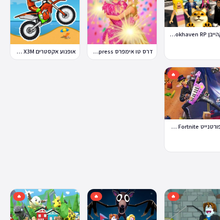
ברוקהייבן Brookhaven RP
דרס טו אימפרס Dress To Impress
אופנוע אקסטרים Moto X3M
🔥
לגו פורטנייט Lego Fortnite
🔥
🔥
🔥