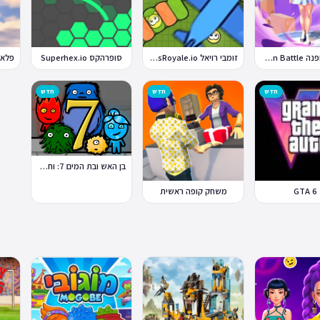
קרבות אופנה Fashion Battle
זומבי רויאל ZombsRoyale.io
סופרהקס Superhex.io
חדש
חדש
חדש
בן האש ובת המים 7: וחברים
GTA 6
משחק קופה ראשית