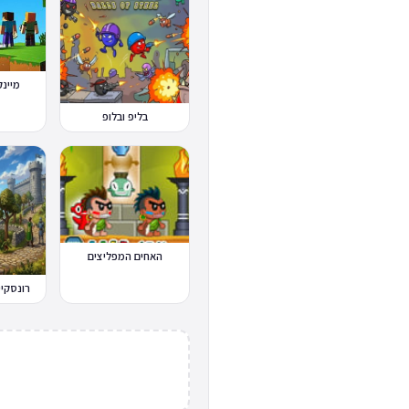
מיינקרא
בליפ ובלופ
האחים המפליצים
רונסקייפ Scape