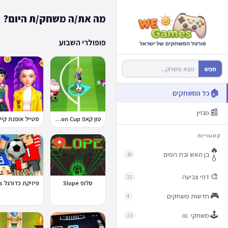
מה את/ה משחק/ת היום?
פופולרי השבוע
חפש
🏠
כל המשחקים
📰
מגזין
טון קאפ Toon Cup
ס
קטגוריות
🔥
🔥
בן האש ובת המים
30
💧
🎨
דפי צביעה
21
סלופ Slope
🎮
חדשות משחקים
4
🕹️
משחקי .io
23