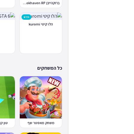
ברוקהייבן Brookhaven RP
חדש
הלו קיטי kuromi
כל המשחקים
משחק מאסטר שף
טון קאפ Cup