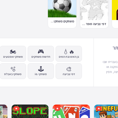
משחקים משחקי כדורגל במחשב וברשת
דפי צביעה סופר סטרייקה
תר
🏍️
🎮
🔥💧
בן האש ובת המים
חדשות משחקים
משחקי אופנועים
ין בעברית שבו
התקנה או
🫧
🕹️
🎨
ה, וזמין
דפי צביעה
משחקי .io
משחקי באבלס
ים:
האתר
ד - אין צורך
ק מהמשחקים
כך שאפשר
ת המשחק.
גלו
כזיות
 בסרגל, אבל
🔥
🔥
🔥
זרו למצוא
ים לשני