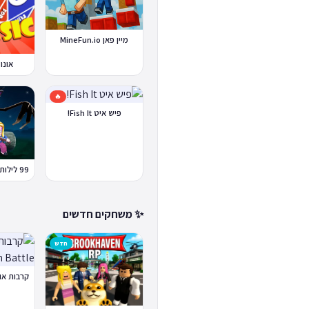
מיין פאן MineFun.io
אונו א
🔥
פיש איט Fish It!
✨ משחקים חדשים
חדש