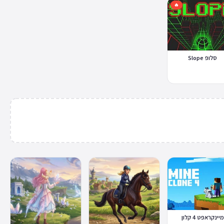
🔥
סלופ Slope
מיינקראפט 4 קלון