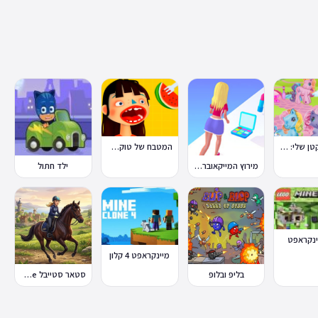
הפוני הקטן שלי: מסיבה בכפר
המטבח של טוקה בוקה
מירוץ המייקאובר Makeover Run
ילד חתול
ינקראפט
מיינקראפט 4 קלון
בליפ ובלופ
סטאר סטייבל Star Stable Online