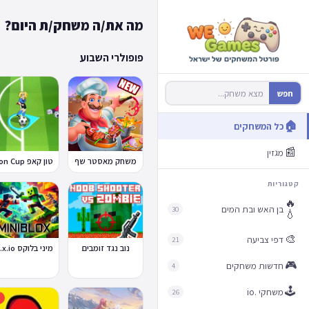
מה את/ה משחק/ת היום?
פופולרי השבוע
חפש
🏠
כל המשחקים
📰
מגזין
משחק מאסטר שף
קטגוריות
🔥
בן האש ובת המים
30
💧
🎨
דפי צביעה
21
blox.io
נוב נגד זומבים
🎮
חדשות משחקים
4
🕹️
משחקי .io
26
