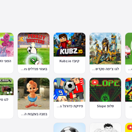
קיובז Kubz.io
בועטי פנדלים Penalty Shooters
לגו צ'ימה מקדש האריות
טון קאפ Toon Cup
🔥
נקראפט
פיזיקת כדורגל Soccer Physics
סלופ Slope
מיני בלוקס Mini
במבה בעקבות החטיף החטוף 2
