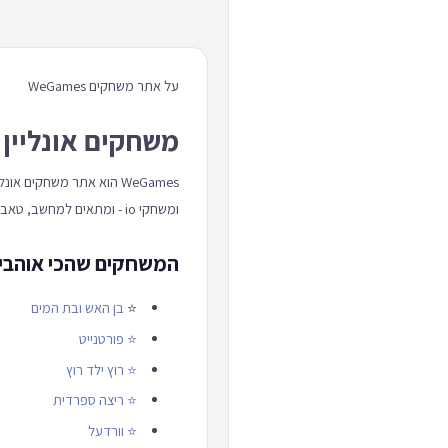
על אתר משחקים WeGames
משחקים אונליין 
WeGames הוא אתר משחקים
ומשחקי io - ומתאים למחשב, טאבלט וטלפון כאחד.
המשחקים שהכי אוהבים באתר
⭐
בן האש ובת המים
⭐
פורטנייט
⭐
רוץ ילד רוץ
⭐
ריצה ספרדית
⭐
וורדעל