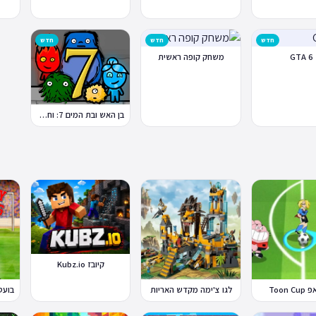
חדש
חדש
חדש
GTA 6
משחק קופה ראשית
בן האש ובת המים 7: וחברים
קיובז Kubz.io
Toon 
לגו צ'ימה מקדש האריות