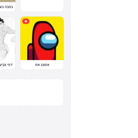
🔥
אמונג אס
דפי צביע