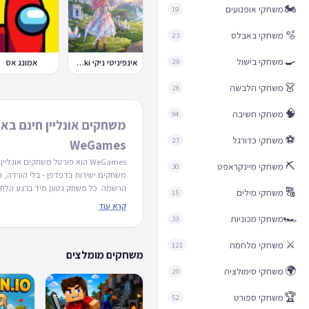
🏍️
משחקי אופנועים
19
🫧
משחקי באבלס
23
🍳
משחקי בישול
29
אינפיניטי ניקי Infinity Nikki
אמונג אס
👗
משחקי הלבשה
28
🧠
משחקי חשיבה
94
משחקים אונליין חינם בא
⚽
משחקי כדורגל
27
WeGames
WeGames הוא פורטל משחקים אונלי
⛏️
משחקי מיינקראפט
30
משחקים ישירות בדפדפן - בלי הורדה, 
הרשמה. כל משחק נטען מיד ברגע הלחיצ
🔠
משחקי מילים
15
לשחק שוב ושוב בחינם.
זמינות במכשיר
קרא עוד
מותאם למחשב שולחני, טאבלט וטלפון ניי
🏎️
משחקי מכוניות
33
באפליקציה נפרדת, מספיק דפדפן. חל
תומכים גם במגע וגם בעכבר/מקלדת, 
⚔️
משחקי מלחמה
121
משחקים מומלצים
לעבור בין מכשירים בלי לאבד את חוויי
משחקים לפי קטגוריה
הקטגוריות המר
🌍
משחקי סימולציה
20
(חשיבה, ספורט, מכוניות ועוד) מופיעות
יש גם תתי-קטגוריות ממוקדות יותר שיע
🏆
משחקי ספורט
52
בדיוק את המשחק המתאים - כמו משחק