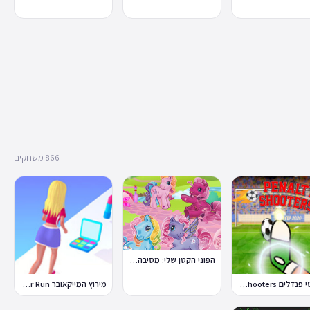
866 משחקים
הפוני הקטן שלי: מסיבה בכפר
בועטי פנדלים Penalty Shooters
מירוץ המייקאובר Makeover Run