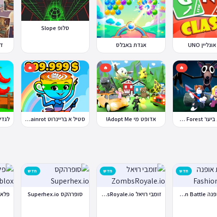
סלופ Slope
ונליין UNO
אגדת באבלס
די
🔥
🔥
🔥
99 לילות ביער Nights in the Forest
אדופט מי Adopt Me!
סטיל א בריינרוט Steal a Brainrot
חדש
חדש
חדש
קרבות אופנה Fashion Battle
זומבי רויאל ZombsRoyale.io
סופרהקס Superhex.io