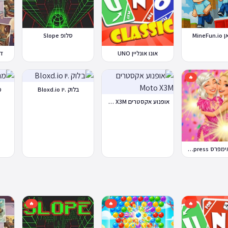
לוקס ועוד..
לא מוצאים
ודות
MineF
סלופ Slope
WeGames פועל מאז 2011 - למעלה
 שינוי
אונו אונליין UNO
די
המשחקים
יו רוב המשחקים
המקוריים באתר, למעבר מלא למשחקי HTML5
🔥
 כולל
בלוק .יו Bloxd.io
מ
טלפונים וטאבלטים, שבתקופת ה-Flash כלל לא יכלו
אופנוע אקסטרים Moto X3M
יחה שגם
גישים היום,
ם.
דרס טו אימפרס Dress To Impress
🔥
🔥
🔥