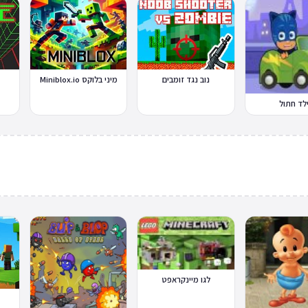
נוב נגד זומבים
מיני בלוקס Miniblox.io
לד חתול
לגו מיינקראפט