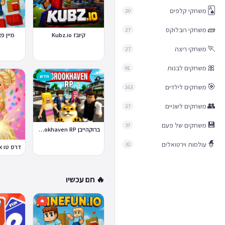
שחקנים, משחקי מיינקראפט, משחקי רוב
🂡
משחקי קלפים
20
הצעת משחק
יש משחק שאתם אוהבים ו
באתר? צרו קשר ונשמח לבדוק את זה.
א
🧱
משחקי רובלוקס
27
קיובז Kubz.io
מיין פאן un.io
WeGames
מ-14 שנה של משחקי דפדפן. האתר עבר
🏃
משחקי ריצה
27
טכנולוגי משמעותי לאורך הדרך: מדור 
המבוססים על Flash, שהוקמו על
🎀
משחקים לבנות
91
חדש
שרצים בכל דפדפן מודרני ובכל מכשיר -
🎯
משחקים לילדים
163
להריץ את המשחקים. ההתאמה הזו מבט
👥
משחקים לשניים
27
המשחקים הוותיקים ביותר באתר עדיין נ
לצד תוספות שוטפות של משחקים חדשי
💾
משחקים של פעם
37
ברוקהייבן Brookhaven RP
🧙
עולמות וירטואלים
32
🔥 חם עכשיו
🔥