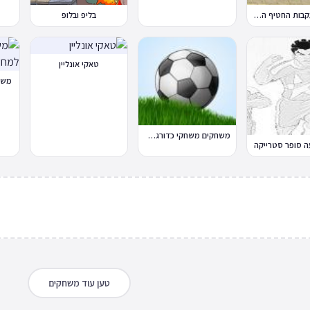
במבה בעקבות החטיף החטוף 2
בליפ ובלופ
טאקי אונליין
משח
משחקים משחקי כדורגל במחשב וברשת
ה סופר סטרייקה
טען עוד משחקים