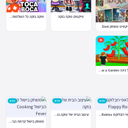
טוקה בוקה כל העולמות בחינם
טיקטוק טוקה בוקה
קסיט משחק Dixit
🔥
לגדל גינה Grow a Garden
חדש
חדש
חדש
פלאפי רובלוקס Flappy Roblox
עיצוב הבית של טוקה בוקה
משחק בישול קדחת הבישול Cooking Fever