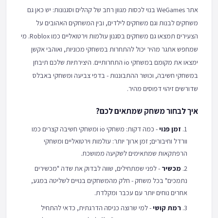
אתר WeGames בנוי לכסות מגוון רחב של קהלים וסגנונות: יש כאן גם
משחקים לבנות וגם משחקים לילדים, ובין המשחקים האהובים על
הצעירים תמצאו גם משחקים בסגנון עולמות וירטואליים כמו Roblox. מי
שמחפש אתגר מהיר יכול להתחרות במשחקי מכוניות, ואוהבי אקשן
ימצאו את מקומם במשחקי io התחרותיים. היצירתיות שלכם תיבחן
במשחקי חשיבה, וכושר ההתבוננות - בדפי צביעה ומשחקי באבלס
שדורשים זיהוי דפוסים מהיר.
איך לבחור משחק שמתאים לכם?
זמן פנוי
- כמה דקות: משחקי io ומשחקי חשיבה קצרים כמו
וורדל וחיבורים; זמן ארוך יותר: עולמות וירטואליים ומשחקי
הרפתקאות שמתאימים לשקיעה ממושכת.
מכשיר
- לפני שמתחילים, שווה לבדוק את שדה "מכשירים
נתמכים" בכל משחק - חלק מהמשחקים בנויים לשליטה במגע,
אחרים נוחים יותר עם עכבר ומקלדת.
רמת קושי
- למי שרוצה כניסה הדרגתית, כדאי להתחיל