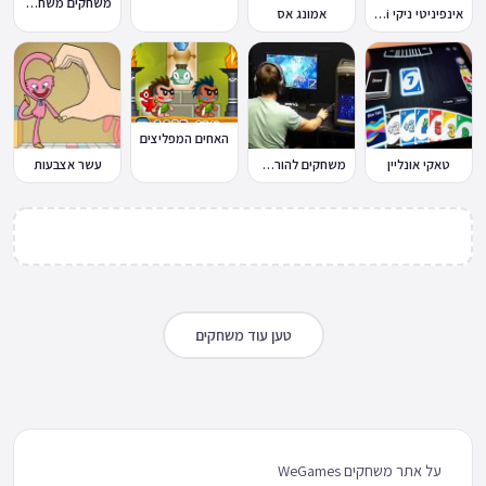
משחקים משחקי כדורגל במחשב וברשת
אינפיניטי ניקי Infinity Nikki
אמונג אס
האחים המפליצים
טאקי אונליין
משחקים להורדה למחשב
עשר אצבעות
טען עוד משחקים
על אתר משחקים WeGames