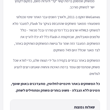
ממשחק שמסומן ברמת קושי "קל" ולעלות משם, במקום לקפוץ
ישר למשחק מורכב.
WeGames הוקם ב-2011, ולאורך השנים עבר האתר שינוי טכנולוגי
משמעותי: ממאגר משחקים שהתבסס בעיקר על Flash, למעבר מלא
למשחקי HTML5 שרצים בכל דפדפן מודרני ובכל מכשיר - כולל
טלפונים וטאבלטים, שבתקופת ה-Flash כלל לא יכלו להריץ את
המשחקים. המעבר הזה שמר על נגישות המשחקים הוותיקים באתר,
לצד מאגר שכולל היום 749 משחקים.
המשחקים באתר נבחרים בקפידה על ידי הצוות שלנו, כדי לוודא שכל
משחק שמתפרסם עומד ברמת האיכות והחוויה שאנחנו רוצים להציע
לגולשים.
כל המשחקים באתר חינמיים לחלוטין, מתעדכנים באופן שוטף,
וזמינים ללא הגבלה - פשוט בוחרים משחק ומתחילים לשחק.
שאלות נפוצות