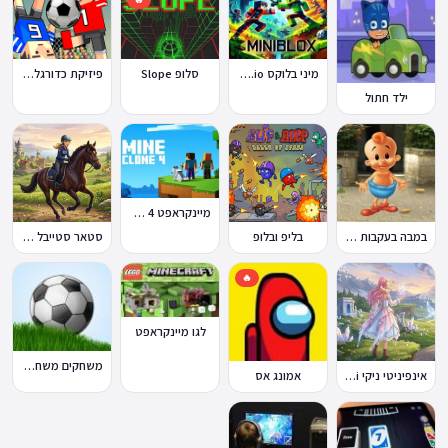
מיני בלוקס Miniblox.io
סלופ Slope
פיזיקת כדורגל Soccer Physics
ילד חתול
מיינקראפט 4 קלון
במבה בעקבות החטיף החטוף 2
בליפ ובלופ
סטאר סטייבל Star Stable Online
🔥
לגו מיינקראפט
משחקים משחקי כדורגל במחשב וברשת
אינפיניטי ניקי Infinity Nikki
אמונג אס