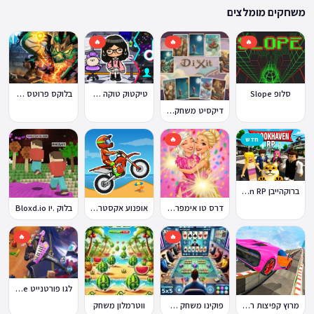
ההתאמה הזו מבטיחה שגם המשחקים הוותיקים ביותר באתר עדיין נגישים היום,
משחקים מומלצים
לצד תוספות שוטפות של משחקים חדשים.
🔥
🔥
🔥
סלופ Slope
טיקטוק טוקה בוקה
בלוקס פרוטס Blox Fruits
דיקסיט משחק Dixit
חדש
🔥
ברוקהייבן Brookhaven RP
דרס טו אימפרס Dress To Impress
אופנוע אקסטרים Moto X3M
בלוק .יו Bloxd.io
🔥
🔥
לגו פורטנייט Lego Fortnite
מרוץ קפיצות רמפה
פוקינו משחק אונליין
ווטרמלון משחק