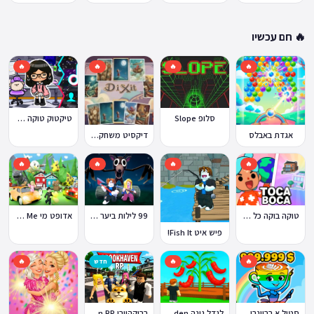
🔥 חם עכשיו
🔥
🔥
🔥
🔥
סלופ Slope
טיקטוק טוקה בוקה
אגדת באבלס
דיקסיט משחק Dixit
🔥
🔥
🔥
🔥
טוקה בוקה כל העולמות בחינם
99 לילות ביער Nights in the Forest
אדופט מי Adopt Me!
פיש איט Fish It!
🔥
🔥
חדש
🔥
ברוקהייבן Brookhaven RP
סטיל א בריינרוט Steal a Brainrot
לגדל גינה Grow a Garden