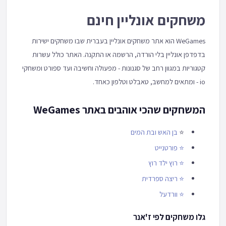
משחקים אונליין חינם
WeGames הוא אתר משחקים אונליין בעברית שבו משחקים ישירות
בדפדפן אונליין בלי הורדה, הרשמה או התקנה. האתר כולל עשרות
קטגוריות במגוון רחב של סגנונות - מפעולה וחשיבה ועד ספורט ומשחקי
io - ומתאים למחשב, טאבלט וטלפון כאחד.
המשחקים שהכי אוהבים באתר WeGames
⭐
בן האש ובת המים
⭐
פורטנייט
⭐
רוץ ילד רוץ
⭐
ריצה ספרדית
⭐
וורדעל
גלו משחקים לפי ז'אנר