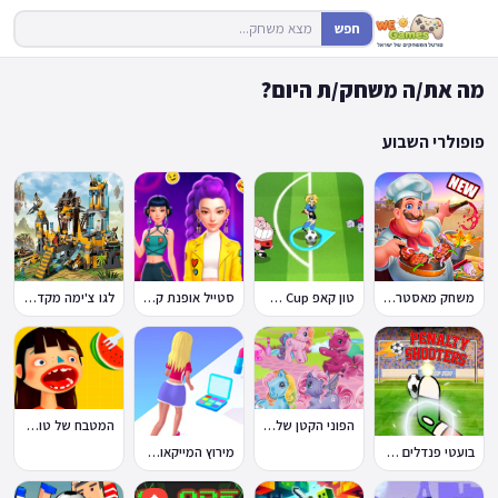
חפש
מה את/ה משחק/ת היום?
פופולרי השבוע
משחק מאסטר שף
טון קאפ Toon Cup
סטייל אופנת קיי-פופ
לגו צ'ימה מקדש האריות
הפוני הקטן שלי: מסיבה בכפר
המטבח של טוקה בוקה
בועטי פנדלים Penalty Shooters
מירוץ המייקאובר Makeover Run
🔥