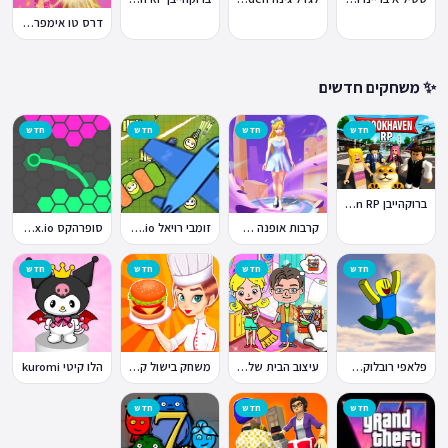
דרס טו אימפרס Dress To Impress
✨ משחקים חדשים
חדש
חדש
חדש
חדש
ברוקהייבן Brookhaven RP
קרבות אופנה Fashion Battle
זומבי רויאל ZombsRoyale.io
סופרהקס Superhex.io
חדש
חדש
חדש
חדש
פלאפי רובלוקס Flappy Roblox
עיצוב הבית של טוקה בוקה
משחק בישול קדחת הבישול Cooking Fever
הלו קיטי kuromi
חדש
חדש
חדש