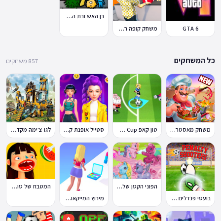
בן האש ובת המים 7: וחברים
GTA 6
משחק קופה ראשית
כל המשחקים
857 משחקים
משחק מאסטר שף
טון קאפ Toon Cup
סטייל אופנת קיי-פופ
לגו צ'ימה מקדש האריות
הפוני הקטן שלי: מסיבה בכפר
המטבח של טוקה בוקה
בועטי פנדלים Penalty Shooters
מירוץ המייקאובר Makeover Run
🔥