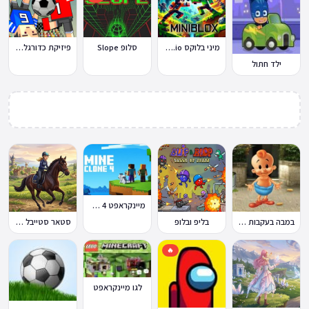
מיני בלוקס Miniblox.io
סלופ Slope
פיזיקת כדורגל Soccer Physics
ילד חתול
מיינקראפט 4 קלון
במבה בעקבות החטיף החטוף 2
בליפ ובלופ
סטאר סטייבל Star Stable Online
🔥
לגו מיינקראפט