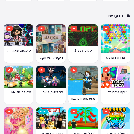
🔥 חם עכשיו
🔥
🔥
🔥
🔥
סלופ Slope
טיקטוק טוקה בוקה
אגדת באבלס
דיקסיט משחק Dixit
🔥
🔥
🔥
🔥
טוקה בוקה כל העולמות בחינם
99 לילות ביער Nights in the Forest
אדופט מי Adopt Me!
פיש איט Fish It!
🔥
🔥
חדש
🔥
ברוקהייבן Brookhaven RP
סטיל א בריינרוט Steal a Brainrot
לגדל גינה Grow a Garden