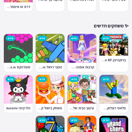
דרס טו אימפרס Dress To Impress
✨ משחקים חדשים
חדש
חדש
חדש
חדש
ברוקהייבן Brookhaven RP
קרבות אופנה Fashion Battle
זומבי רויאל ZombsRoyale.io
סופרהקס Superhex.io
חדש
חדש
חדש
חדש
פלאפי רובלוקס Flappy Roblox
עיצוב הבית של טוקה בוקה
משחק בישול קדחת הבישול Cooking Fever
הלו קיטי kuromi
חדש
חדש
חדש