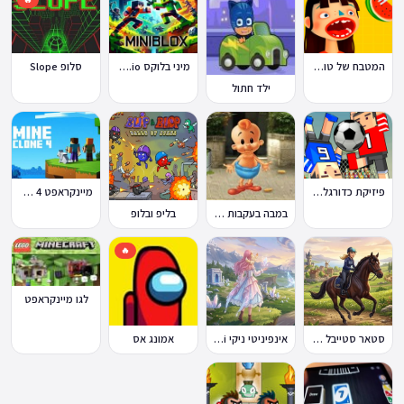
המטבח של טוקה בוקה
מיני בלוקס Miniblox.io
סלופ Slope
ילד חתול
פיזיקת כדורגל Soccer Physics
מיינקראפט 4 קלון
במבה בעקבות החטיף החטוף 2
בליפ ובלופ
🔥
לגו מיינקראפט
סטאר סטייבל Star Stable Online
אינפיניטי ניקי Infinity Nikki
אמונג אס