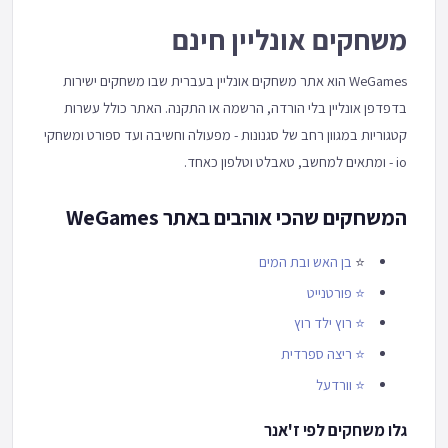
משחקים אונליין חינם
WeGames הוא אתר משחקים אונליין בעברית שבו משחקים ישירות
בדפדפן אונליין בלי הורדה, הרשמה או התקנה. האתר כולל עשרות
קטגוריות במגוון רחב של סגנונות - מפעולה וחשיבה ועד ספורט ומשחקי
io - ומתאים למחשב, טאבלט וטלפון כאחד.
המשחקים שהכי אוהבים באתר WeGames
⭐
בן האש ובת המים
⭐
פורטנייט
⭐
רוץ ילד רוץ
⭐
ריצה ספרדית
⭐
וורדעל
גלו משחקים לפי ז'אנר