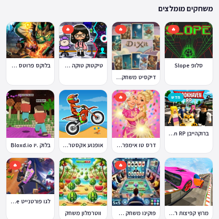
ההתאמה הזו מבטיחה שגם המשחקים הוותיקים ביותר באתר עדיין נגישים היום,
משחקים מומלצים
לצד תוספות שוטפות של משחקים חדשים.
🔥
🔥
🔥
סלופ Slope
טיקטוק טוקה בוקה
בלוקס פרוטס Blox Fruits
דיקסיט משחק Dixit
חדש
🔥
ברוקהייבן Brookhaven RP
דרס טו אימפרס Dress To Impress
אופנוע אקסטרים Moto X3M
בלוק .יו Bloxd.io
🔥
🔥
לגו פורטנייט Lego Fortnite
מרוץ קפיצות רמפה
פוקינו משחק אונליין
ווטרמלון משחק