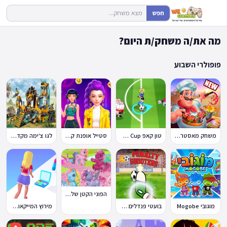
חפש
מה את/ה משחק/ת היום?
פופולרי השבוע
משחק מאסטר שף
טון קאפ Toon Cup
סטייל אופנת קיי-פופ
לגו צ'ימה מקדש האריות
הפוני הקטן שלי: מסיבה בכפר
מוגובי Mogobe
בועטי פנדלים Penalty Shooters
מירוץ המייקאובר Makeover Run
🔥