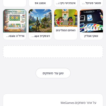
סטאר סטייבל Star Stable Online
אינפיניטי ניקי Infinity Nikki
אמונג אס
האחים המפליצים
טאקי אונליין
רונסקייפ RuneScape
וורדל׳ה Wordale
טען עוד משחקים
על אתר משחקים WeGames