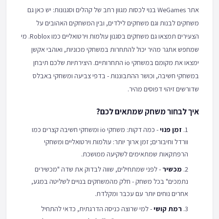
אתר WeGames בנוי לכסות מגוון רחב של קהלים וסגנונות: יש כאן גם
משחקים לבנות וגם משחקים לילדים, ובין המשחקים האהובים על
הצעירים תמצאו גם משחקים בסגנון עולמות וירטואליים כמו Roblox. מי
שמחפש אתגר מהיר יכול להתחרות במשחקי מכוניות, ואוהבי אקשן
ימצאו את מקומם במשחקי io התחרותיים. היצירתיות שלכם תיבחן
במשחקי חשיבה, וכושר ההתבוננות - בדפי צביעה ומשחקי באבלס
שדורשים זיהוי דפוסים מהיר.
איך לבחור משחק שמתאים לכם?
זמן פנוי
- כמה דקות: משחקי io ומשחקי חשיבה קצרים כמו
וורדל וחיבורים; זמן ארוך יותר: עולמות וירטואליים ומשחקי
הרפתקאות שמתאימים לשקיעה ממושכת.
מכשיר
- לפני שמתחילים, שווה לבדוק את שדה "מכשירים
נתמכים" בכל משחק - חלק מהמשחקים בנויים לשליטה במגע,
אחרים נוחים יותר עם עכבר ומקלדת.
רמת קושי
- למי שרוצה כניסה הדרגתית, כדאי להתחיל