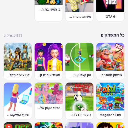
בן האש ובת המים 7: וחברים
GTA 6
משחק קופה ראשית
כל המשחקים
855 משחקים
משחק מאסטר שף
טון קאפ Toon Cup
סטייל אופנת קיי-פופ
לגו צ'ימה מקדש האריות
הפוני הקטן שלי: מסיבה בכפר
מוגובי Mogobe
בועטי פנדלים Penalty Shooters
מירוץ המייקאובר Makeover Run
🔥