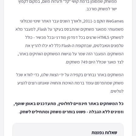
ממשחק שמסומן ברמת קושי "קל" ולעלות משם, במקום לקפוץ
ישר למשחק מורכב.
WeGames הוקם ב-2011, ולאורך השנים עבר האתר שינוי טכנולוגי
משמעותי: ממאגר משחקים שהתבסס בעיקר על Flash, למעבר מלא
למשחקי HTML5 שרצים בכל דפדפן מודרני ובכל מכשיר - כולל
טלפונים וטאבלטים, שבתקופת ה-Flash כלל לא יכלו להריץ את
המשחקים. המעבר הזה שמר על נגישות המשחקים הוותיקים באתר,
לצד מאגר שכולל היום 749 משחקים.
המשחקים באתר נבחרים בקפידה על ידי הצוות שלנו, כדי לוודא שכל
משחק שמתפרסם עומד ברמת האיכות והחוויה שאנחנו רוצים להציע
לגולשים.
כל המשחקים באתר חינמיים לחלוטין, מתעדכנים באופן שוטף,
וזמינים ללא הגבלה - פשוט בוחרים משחק ומתחילים לשחק.
שאלות נפוצות