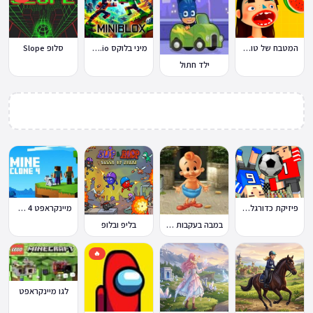
המטבח של טוקה בוקה
מיני בלוקס Miniblox.io
סלופ Slope
ילד חתול
פיזיקת כדורגל Soccer Physics
מיינקראפט 4 קלון
במבה בעקבות החטיף החטוף 2
בליפ ובלופ
🔥
לגו מיינקראפט