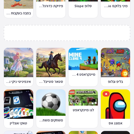
מיני בלוקס Miniblox.io
סלופ Slope
פיזיקת כדורגל Soccer Physics
במבה בעקבות החטיף החטוף 2
מיינקראפט 4 קלון
בליפ ובלופ
סטאר סטייבל Star Stable Online
אינפיניטי ניקי Infinity Nikki
🔥
לגו מיינקראפט
משחקים משחקי כדורגל במחשב וברשת
אמונג אס
טאקי אונליין