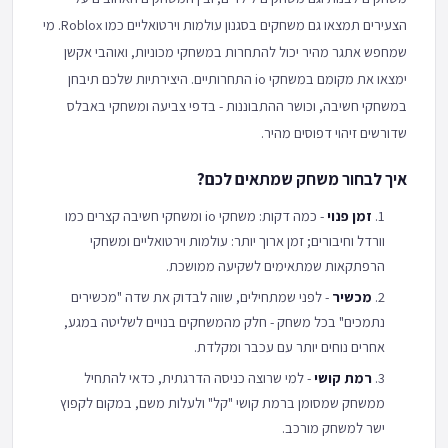
הצעירים תמצאו גם משחקים בסגנון עולמות וירטואליים כמו Roblox. מי
שמחפש אתגר מהיר יכול להתחרות במשחקי מכוניות, ואוהבי אקשן
ימצאו את מקומם במשחקי io התחרותיים. היצירתיות שלכם תיבחן
במשחקי חשיבה, וכושר ההתבוננות - בדפי צביעה ומשחקי באבלס
שדורשים זיהוי דפוסים מהיר.
איך לבחור משחק שמתאים לכם?
זמן פנוי
- כמה דקות: משחקי io ומשחקי חשיבה קצרים כמו
וורדל וחיבורים; זמן ארוך יותר: עולמות וירטואליים ומשחקי
הרפתקאות שמתאימים לשקיעה ממושכת.
מכשיר
- לפני שמתחילים, שווה לבדוק את שדה "מכשירים
נתמכים" בכל משחק - חלק מהמשחקים בנויים לשליטה במגע,
אחרים נוחים יותר עם עכבר ומקלדת.
רמת קושי
- למי שרוצה כניסה הדרגתית, כדאי להתחיל
ממשחק שמסומן ברמת קושי "קל" ולעלות משם, במקום לקפוץ
ישר למשחק מורכב.