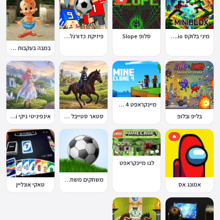
מיני בלוקס Miniblox.io
סלופ Slope
פיזיקת כדורגל Soccer Physics
במבה בעקבות החטיף החטוף 2
מיינקראפט 4 קלון
בליפ ובלופ
סטאר סטייבל Star Stable Online
אינפיניטי ניקי Infinity Nikki
🔥
לגו מיינקראפט
משחקים משחקי כדורגל במחשב וברשת
אמונג אס
טאקי אונליין