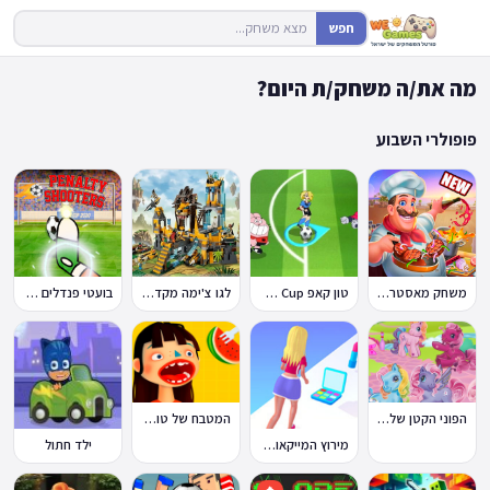
חפש
מה את/ה משחק/ת היום?
פופולרי השבוע
משחק מאסטר שף
טון קאפ Toon Cup
לגו צ'ימה מקדש האריות
בועטי פנדלים Penalty Shooters
הפוני הקטן שלי: מסיבה בכפר
המטבח של טוקה בוקה
מירוץ המייקאובר Makeover Run
ילד חתול
🔥