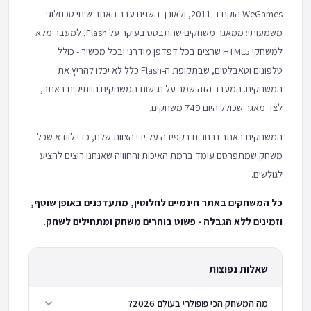
WeGames הוקם ב-2011, ולאורך השנים עבר האתר שינוי טכנולוגי
משמעותי: ממאגר משחקים שהתבסס בעיקר על Flash, למעבר מלא
למשחקי HTML5 שרצים בכל דפדפן מודרני ובכל מכשיר - כולל
טלפונים וטאבלטים, שבתקופת ה-Flash כלל לא יכלו להריץ את
המשחקים. המעבר הזה שמר על נגישות המשחקים הוותיקים באתר,
לצד מאגר שכולל היום 749 משחקים.
המשחקים באתר נבחרים בקפידה על ידי הצוות שלנו, כדי לוודא שכל
משחק שמתפרסם עומד ברמת האיכות והחוויה שאנחנו רוצים להציע
לגולשים.
כל המשחקים באתר חינמיים לחלוטין, מתעדכנים באופן שוטף,
וזמינים ללא הגבלה - פשוט בוחרים משחק ומתחילים לשחק.
שאלות נפוצות
מה המשחק הכי פופולרי בעולם 2026?