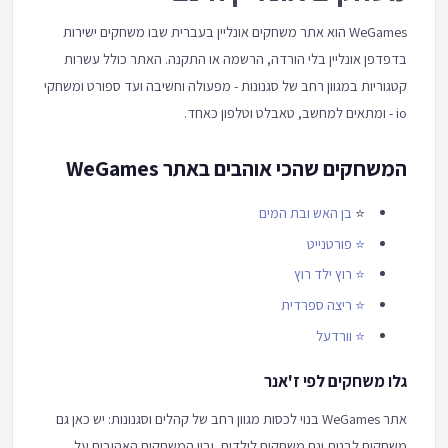
WeGames הוא אתר משחקים אונליין בעברית שבו משחקים ישירות
בדפדפן אונליין בלי הורדה, הרשמה או התקנה. האתר כולל עשרות
קטגוריות במגוון רחב של סגנונות - מפעולה וחשיבה ועד ספורט ומשחקי
io - ומתאים למחשב, טאבלט וטלפון כאחד.
המשחקים שהכי אוהבים באתר WeGames
⭐
בן האש ובת המים
⭐
פורטנייט
⭐
רוץ ילד רוץ
⭐
ריצה ספרדית
⭐
וורדעל
גלו משחקים לפי ז'אנר
אתר WeGames בנוי לכסות מגוון רחב של קהלים וסגנונות: יש כאן גם
משחקים לבנות וגם משחקים לילדים, ובין המשחקים האהובים על