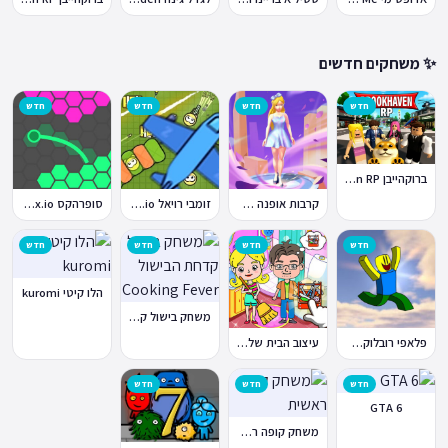
✨ משחקים חדשים
חדש
חדש
חדש
חדש
ברוקהייבן Brookhaven RP
קרבות אופנה Fashion Battle
זומבי רויאל ZombsRoyale.io
סופרהקס Superhex.io
חדש
חדש
חדש
חדש
הלו קיטי kuromi
משחק בישול קדחת הבישול Cooking Fever
פלאפי רובלוקס Flappy Roblox
עיצוב הבית של טוקה בוקה
חדש
חדש
חדש
GTA 6
משחק קופה ראשית