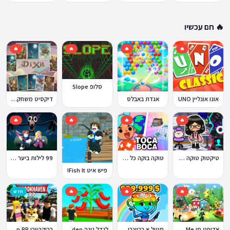
🔥 חם עכשיו
🔥
🔥
🔥
🔥
סלופ Slope
אונו אונליין UNO
אגדת באבלס
דיקסיט משחק Dixit
🔥
🔥
🔥
🔥
טוקה בוקה כל העולמות בחינם
טיקטוק טוקה בוקה
99 לילות ביער Nights in the Forest
פיש איט Fish It!
🔥
🔥
🔥
חדש
ברוקהייבן Brookhaven RP
אדופט מי Adopt Me!
סטיל א בריינרוט Steal a Brainrot
לגדל גינה Grow a Garden