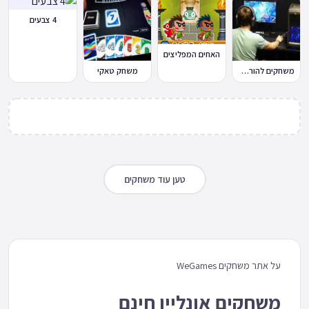
4 צבעים
האחים המפליצים
משחקים להורדה למחשב
משחק טאקי
טען עוד משחקים
על אתר משחקים WeGames
משחקים אונליין חינם