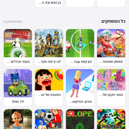
בן האש ובת המים 7: וחברים
כל המשחקים
862 משחקים
משחק מאסטר שף
טון קאפ Toon Cup
לגו צ'ימה מקדש האריות
בועטי פנדלים Penalty Shooters
הפוני הקטן שלי: מסיבה בכפר
המטבח של טוקה בוקה
מירוץ המייקאובר Makeover Run
ילד חתול
🔥