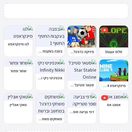
🔥
לגו מיינקראפט
במבה בעקבות החטיף החטוף 1
סלופ Slope
פיזיקת כדורגל Soccer Physics
שחור ופתור
אינפיניטי ניקי Infinity Nikki
סטאר סטייבל Star Stable Online
מיינקראפט 4 קלון
🔥
אמונג אס
טאקי אונליין
דפי צביעה סופר סטרייקה
משחקים משחקי כדורגל במחשב וברשת