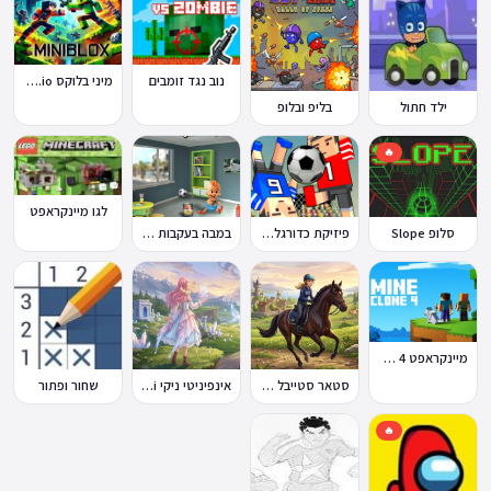
נוב נגד זומבים
מיני בלוקס Miniblox.io
ילד חתול
בליפ ובלופ
🔥
לגו מיינקראפט
במבה בעקבות החטיף החטוף 1
סלופ Slope
פיזיקת כדורגל Soccer Physics
מיינקראפט 4 קלון
סטאר סטייבל Star Stable Online
אינפיניטי ניקי Infinity Nikki
שחור ופתור
🔥