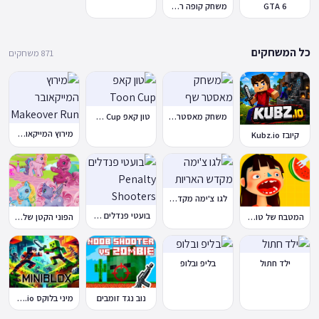
GTA 6
משחק קופה ראשית
כל המשחקים
871 משחקים
משחק מאסטר שף
טון קאפ Toon Cup
מירוץ המייקאובר Makeover Run
קיובז Kubz.io
לגו צ'ימה מקדש האריות
בועטי פנדלים Penalty Shooters
המטבח של טוקה בוקה
הפוני הקטן שלי: מסיבה בכפר
ילד חתול
בליפ ובלופ
נוב נגד זומבים
מיני בלוקס Miniblox.io