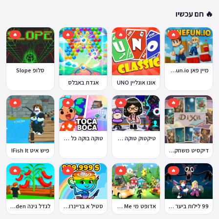
🔥 חם עכשיו
🔥
🔥
🔥
🔥
מיין פאן MineFun.io
סלופ Slope
אונו אונליין UNO
אגדת באבלס
🔥
🔥
🔥
🔥
טוקה בוקה כל העולמות בחינם
טיקטוק טוקה בוקה
דיקסיט משחק Dixit
פיש איט Fish It!
🔥
🔥
🔥
🔥
99 לילות ביער Nights in the Forest
אדופט מי Adopt Me!
סטיל א בריינרוט Steal a Brainrot
לגדל גינה Grow a Garden