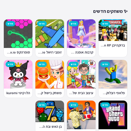
✨ משחקים חדשים
חדש
חדש
חדש
חדש
ברוקהייבן Brookhaven RP
קרבות אופנה Fashion Battle
זומבי רויאל ZombsRoyale.io
סופרהקס Superhex.io
חדש
חדש
חדש
חדש
פלאפי רובלוקס Flappy Roblox
עיצוב הבית של טוקה בוקה
משחק בישול קדחת הבישול Cooking Fever
הלו קיטי kuromi
חדש
חדש
חדש
בן האש ובת המים 7: וחברים