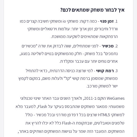
איך לבחור משחק שמתאים לכם?
זמן פנוי
- כמה דקות: משחקי io ומשחקי חשיבה קצרים כמו
וורדל וחיבורים; זמן ארוך יותר: עולמות וירטואליים ומשחקי
הרפתקאות שמתאימים לשקיעה ממושכת.
מכשיר
- לפני שמתחילים, שווה לבדוק את שדה "מכשירים
נתמכים" בכל משחק - חלק מהמשחקים בנויים לשליטה במגע,
אחרים נוחים יותר עם עכבר ומקלדת.
רמת קושי
- למי שרוצה כניסה הדרגתית, כדאי להתחיל
ממשחק שמסומן ברמת קושי "קל" ולעלות משם, במקום לקפוץ
ישר למשחק מורכב.
WeGames הוקם ב-2011, ולאורך השנים עבר האתר שינוי טכנולוגי
משמעותי: ממאגר משחקים שהתבסס בעיקר על Flash, למעבר מלא
למשחקי HTML5 שרצים בכל דפדפן מודרני ובכל מכשיר - כולל
טלפונים וטאבלטים, שבתקופת ה-Flash כלל לא יכלו להריץ את
המשחקים. המעבר הזה שמר על נגישות המשחקים הוותיקים באתר,