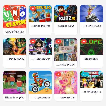
🔥
🔥
קיובז Kubz.io
מיין פאן MineFun.io
רוכבי רודיאו Rodeo Stampede
אונו אונליין UNO
🔥
🔥
🔥
סלופ Slope
טיקטוק טוקה בוקה
בלוקס פרוטס Blox Fruits
דיקסיט משחק Dixit
חדש
🔥
ברוקהייבן Brookhaven RP
דרס טו אימפרס Dress To Impress
אופנוע אקסטרים Moto X3M
בלוק .יו Bloxd.io