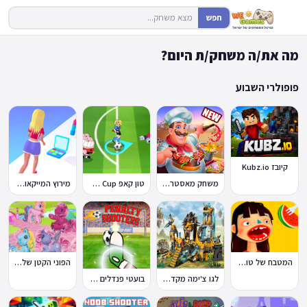
חפש
מה את/ה משחק/ת היום?
פופולרי השבוע
קיובז Kubz.io
משחק מאסטר שף
טון קאפ Toon Cup
מירוץ המייקאובר Makeover Run
המטבח של טוקה בוקה
הפוני הקטן שלי: מסיבה בכפר
לגו צ'ימה מקדש האריות
בועטי פנדלים Penalty Shooters