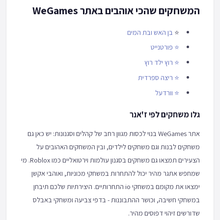
המשחקים שהכי אוהבים באתר WeGames
⭐
בן האש ובת המים
⭐
פורטנייט
⭐
רוץ ילד רוץ
⭐
ריצה ספרדית
⭐
וורדעל
גלו משחקים לפי ז'אנר
אתר WeGames בנוי לכסות מגוון רחב של קהלים וסגנונות: יש כאן גם
משחקים לבנות וגם משחקים לילדים, ובין המשחקים האהובים על
הצעירים תמצאו גם משחקים בסגנון עולמות וירטואליים כמו Roblox. מי
שמחפש אתגר מהיר יכול להתחרות במשחקי מכוניות, ואוהבי אקשן
ימצאו את מקומם במשחקי io התחרותיים. היצירתיות שלכם תיבחן
במשחקי חשיבה, וכושר ההתבוננות - בדפי צביעה ומשחקי באבלס
שדורשים זיהוי דפוסים מהיר.