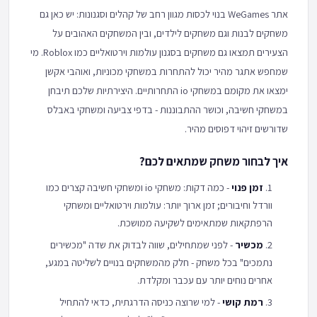
אתר WeGames בנוי לכסות מגוון רחב של קהלים וסגנונות: יש כאן גם
משחקים לבנות וגם משחקים לילדים, ובין המשחקים האהובים על
הצעירים תמצאו גם משחקים בסגנון עולמות וירטואליים כמו Roblox. מי
שמחפש אתגר מהיר יכול להתחרות במשחקי מכוניות, ואוהבי אקשן
ימצאו את מקומם במשחקי io התחרותיים. היצירתיות שלכם תיבחן
במשחקי חשיבה, וכושר ההתבוננות - בדפי צביעה ומשחקי באבלס
שדורשים זיהוי דפוסים מהיר.
איך לבחור משחק שמתאים לכם?
זמן פנוי
- כמה דקות: משחקי io ומשחקי חשיבה קצרים כמו
וורדל וחיבורים; זמן ארוך יותר: עולמות וירטואליים ומשחקי
הרפתקאות שמתאימים לשקיעה ממושכת.
מכשיר
- לפני שמתחילים, שווה לבדוק את שדה "מכשירים
נתמכים" בכל משחק - חלק מהמשחקים בנויים לשליטה במגע,
אחרים נוחים יותר עם עכבר ומקלדת.
רמת קושי
- למי שרוצה כניסה הדרגתית, כדאי להתחיל