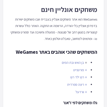
משחקים אונליין חינם
WeGames הוא אתר משחקים אונליין בעברית שבו משחקים ישירות
בדפדפן אונליין בלי הורדה, הרשמה או התקנה. האתר כולל עשרות
קטגוריות במגוון רחב של סגנונות - מפעולה וחשיבה ועד ספורט ומשחקי
io - ומתאים למחשב, טאבלט וטלפון כאחד.
המשחקים שהכי אוהבים באתר WeGames
⭐
בן האש ובת המים
⭐
פורטנייט
⭐
רוץ ילד רוץ
⭐
ריצה ספרדית
⭐
וורדעל
גלו משחקים לפי ז'אנר