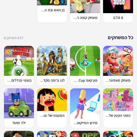
בן האש ובת המים 7: וחברים
GTA 6
משחק קופה ראשית
כל המשחקים
857 משחקים
משחק מאסטר שף
טון קאפ Toon Cup
לגו צ'ימה מקדש האריות
בועטי פנדלים Penalty Shooters
הפוני הקטן שלי: מסיבה בכפר
המטבח של טוקה בוקה
מירוץ המייקאובר Makeover Run
ילד חתול
🔥