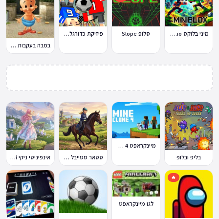
מיני בלוקס Miniblox.io
סלופ Slope
פיזיקת כדורגל Soccer Physics
במבה בעקבות החטיף החטוף 2
מיינקראפט 4 קלון
בליפ ובלופ
סטאר סטייבל Star Stable Online
אינפיניטי ניקי Infinity Nikki
🔥
לגו מיינקראפט