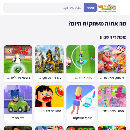
חפש
מה את/ה משחק/ת היום?
פופולרי השבוע
משחק מאסטר שף
טון קאפ Toon Cup
לגו צ'ימה מקדש האריות
בועטי פנדלים Penalty Shooters
הפוני הקטן שלי: מסיבה בכפר
המטבח של טוקה בוקה
מירוץ המייקאובר Makeover Run
ילד חתול
🔥