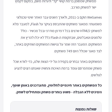
ממשחק שמסומן ברמת קושי "קל" ולעלות משם, במקום לקפוץ
ישר למשחק מורכב.
WeGames הוקם ב-2011, ולאורך השנים עבר האתר שינוי טכנולוגי
משמעותי: ממאגר משחקים שהתבסס בעיקר על Flash, למעבר מלא
למשחקי HTML5 שרצים בכל דפדפן מודרני ובכל מכשיר - כולל
טלפונים וטאבלטים, שבתקופת ה-Flash כלל לא יכלו להריץ את
המשחקים. המעבר הזה שמר על נגישות המשחקים הוותיקים באתר,
לצד מאגר שכולל היום 749 משחקים.
המשחקים באתר נבחרים בקפידה על ידי הצוות שלנו, כדי לוודא שכל
משחק שמתפרסם עומד ברמת האיכות והחוויה שאנחנו רוצים להציע
לגולשים.
כל המשחקים באתר חינמיים לחלוטין, מתעדכנים באופן שוטף,
וזמינים ללא הגבלה - פשוט בוחרים משחק ומתחילים לשחק.
שאלות נפוצות