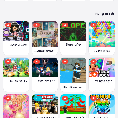
🔥 חם עכשיו
🔥
🔥
🔥
🔥
סלופ Slope
טיקטוק טוקה בוקה
אגדת באבלס
דיקסיט משחק Dixit
🔥
🔥
🔥
🔥
טוקה בוקה כל העולמות בחינם
99 לילות ביער Nights in the Forest
אדופט מי Adopt Me!
פיש איט Fish It!
🔥
🔥
חדש
🔥
ברוקהייבן Brookhaven RP
סטיל א בריינרוט Steal a Brainrot
לגדל גינה Grow a Garden