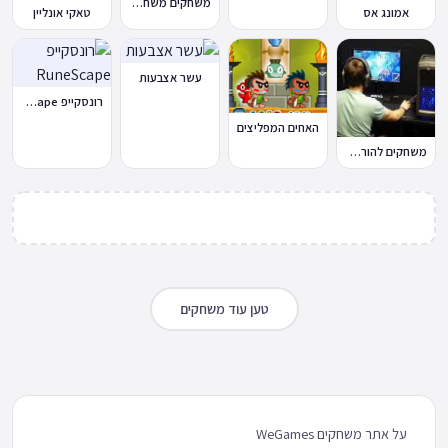
משחקים משחקי כדורגל במחשב וברשת
אמונג אס
טאקי אונליין
עשר אצבעות
רונסקייפ RuneScape
האחים המפליצים
משחקים להורדה למחשב
טען עוד משחקים
על אתר משחקים WeGames