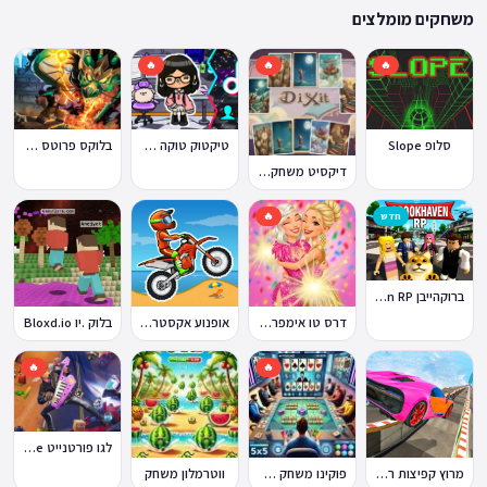
ההתאמה הזו מבטיחה שגם המשחקים הוותיקים ביותר באתר עדיין נגישים היום,
משחקים מומלצים
לצד תוספות שוטפות של משחקים חדשים.
🔥
🔥
🔥
סלופ Slope
טיקטוק טוקה בוקה
בלוקס פרוטס Blox Fruits
דיקסיט משחק Dixit
חדש
🔥
ברוקהייבן Brookhaven RP
דרס טו אימפרס Dress To Impress
אופנוע אקסטרים Moto X3M
בלוק .יו Bloxd.io
🔥
🔥
לגו פורטנייט Lego Fortnite
מרוץ קפיצות רמפה
פוקינו משחק אונליין
ווטרמלון משחק