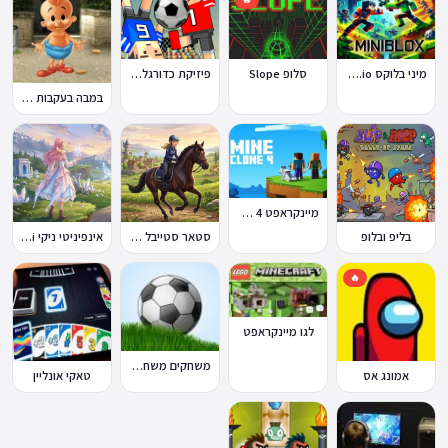
מיני בלוקס Miniblox.io
סלופ Slope
פיזיקת כדורגל Soccer Physics
במבה בעקבות החטיף החטוף 2
מיינקראפט 4 קלון
בליפ ובלופ
סטאר סטייבל Star Stable Online
אינפיניטי ניקי Infinity Nikki
🔥
לגו מיינקראפט
משחקים משחקי כדורגל במחשב וברשת
אמונג אס
טאקי אונליין