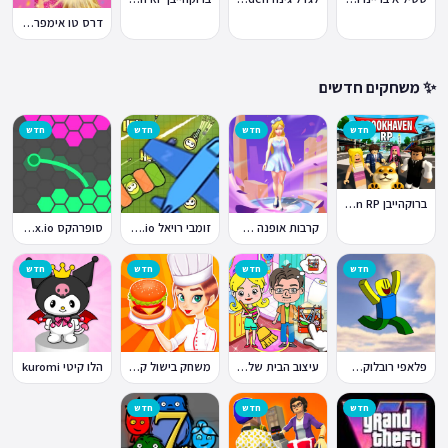
דרס טו אימפרס Dress To Impress
✨ משחקים חדשים
חדש
חדש
חדש
חדש
ברוקהייבן Brookhaven RP
קרבות אופנה Fashion Battle
זומבי רויאל ZombsRoyale.io
סופרהקס Superhex.io
חדש
חדש
חדש
חדש
פלאפי רובלוקס Flappy Roblox
עיצוב הבית של טוקה בוקה
משחק בישול קדחת הבישול Cooking Fever
הלו קיטי kuromi
חדש
חדש
חדש