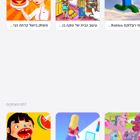
פלאפי רובלוקס Flappy Roblox
עיצוב הבית של טוקה בוקה
משחק בישול קדחת הבישול Cooking Fever
857 משחקים