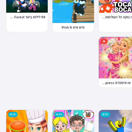
טוקה בוקה כל העולמות בחינם
99 לילות ביער Nights in the Forest
פיש איט Fish It!
🔥
דרס טו אימפרס Dress To Impress
חדש
חדש
חדש