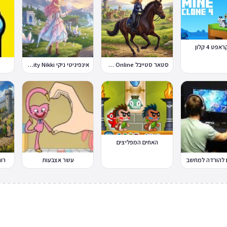
פט 4 קלון
סטאר סטייבל Star Stable Online
אינפיניטי ניקי Infinity Nikki
האחים המפליצים
להורדה למחשב
עשר אצבעות
רונסק