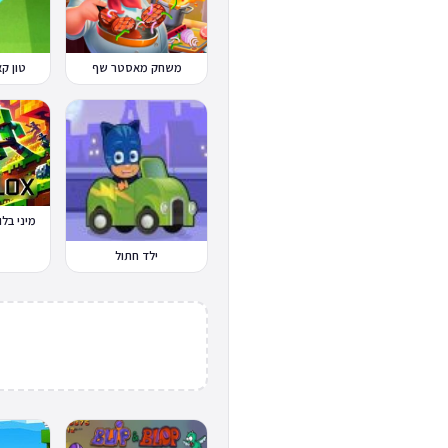
משחק מאסטר שף
טון קאפ Cup
מיני בלוקס x.io
ילד חתול