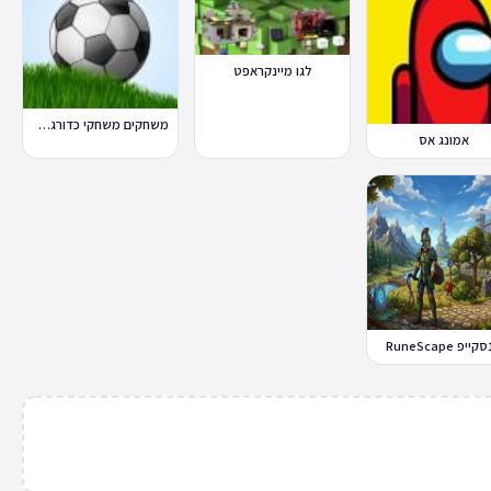
לגו מיינקראפט
משחקים משחקי כדורגל במחשב וברשת
אמונג אס
ייפ RuneScape