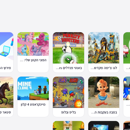
הפוני הקטן שלי: מסיבה בכפר
טון קאפ Toon Cup
לגו צ'ימה מקדש האריות
בועטי פנדלים Penalty Shooters
פיזיקת כדורגל Soccer Physics
מיינקראפט 4 קלון
במבה בעקבות החטיף החטוף 2
בליפ ובלופ