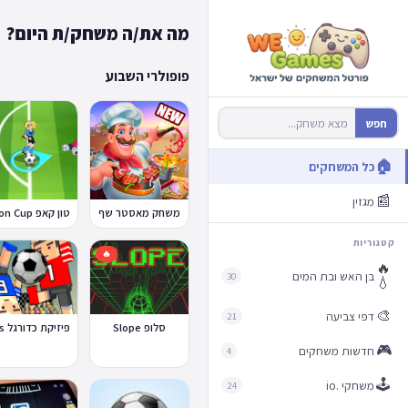
מה את/ה משחק/ת היום?
פופולרי השבוע
חפש
🏠
כל המשחקים
📰
מגזין
משחק מאסטר שף
קטגוריות
🔥
🔥
בן האש ובת המים
30
💧
🎨
דפי צביעה
21
סלופ Slope
🎮
חדשות משחקים
4
🕹️
משחקי .io
24