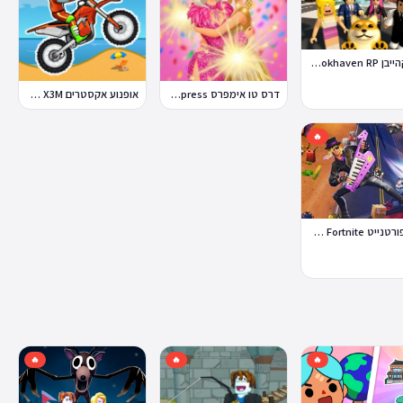
ברוקהייבן Brookhaven RP
דרס טו אימפרס Dress To Impress
אופנוע אקסטרים Moto X3M
🔥
לגו פורטנייט Lego Fortnite
🔥
🔥
🔥