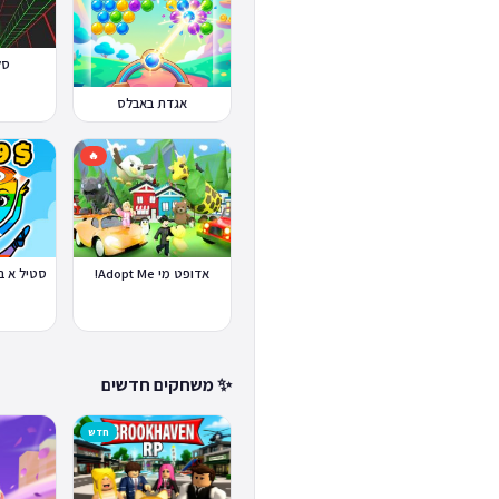
סלופ
אגדת באבלס
🔥
אדופט מי Adopt Me!
✨ משחקים חדשים
חדש