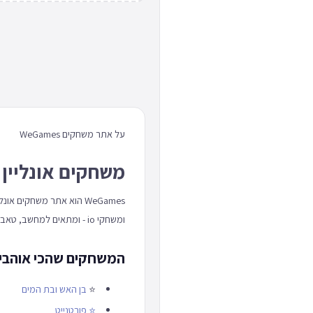
על אתר משחקים WeGames
משחקים אונליין 
WeGames הוא אתר משחקים
ומשחקי io - ומתאים למחשב, טאבלט וטלפון כאחד.
המשחקים שהכי אוהבים באתר
⭐
בן האש ובת המים
⭐
פורטנייט