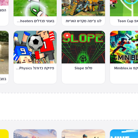
Toon 
לגו צ'ימה מקדש האריות
בועטי פנדלים Penalty Shooters
🔥
Miniblo
סלופ Slope
פיזיקת כדורגל Soccer Physics