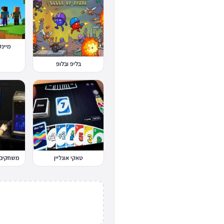
מיינקרא
בליפ ובלופ
טאקי אונליין
משחקים 