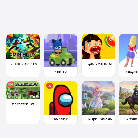
המטבח של טוקה בוקה
מיני בלוקס Miniblox.io
מירוץ המייקאובר Makeover Run
ילד חתול
🔥
לגו מיינקראפט
סטאר סטייבל Star Stable Online
אינפיניטי ניקי Infinity Nikki
אמונג אס