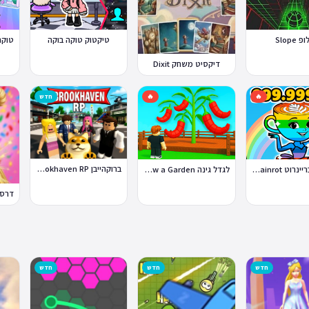
 Slope
טיקטוק טוקה בוקה
דיקסיט משחק Dixit
🔥
🔥
חדש
ברוקהייבן Brookhaven RP
סטיל א בריינרוט Steal a Brainrot
לגדל גינה Grow a Garden
חדש
חדש
חדש