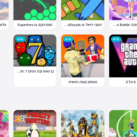
קרבות אופנה Fashion Battle
זומבי רויאל ZombsRoyale.io
סופרהקס Superhex.io
חדש
חדש
חדש
בן האש ובת המים 7: וחברים
GTA 6
משחק קופה ראשית