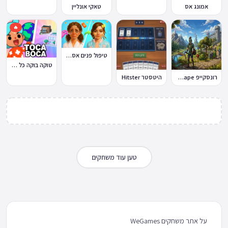
אמונג אס
טאקי אונליין
🔥
טיפול פנים אסמר Asmr
טוקה בוקה כל העולמות בחינם
רונסקייפ RuneScape
היטסטר Hitster
טען עוד משחקים
על אתר משחקים WeGames