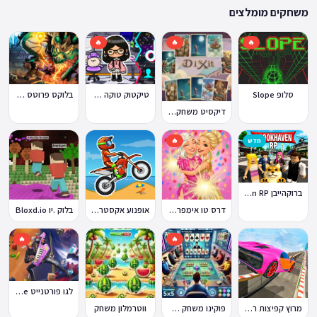
ההתאמה הזו מבטיחה שגם המשחקים הוותיקים ביותר באתר עדיין נגישים היום,
משחקים מומלצים
לצד תוספות שוטפות של משחקים חדשים.
🔥
🔥
🔥
סלופ Slope
טיקטוק טוקה בוקה
בלוקס פרוטס Blox Fruits
דיקסיט משחק Dixit
חדש
🔥
ברוקהייבן Brookhaven RP
דרס טו אימפרס Dress To Impress
אופנוע אקסטרים Moto X3M
בלוק .יו Bloxd.io
🔥
🔥
לגו פורטנייט Lego Fortnite
מרוץ קפיצות רמפה
פוקינו משחק אונליין
ווטרמלון משחק