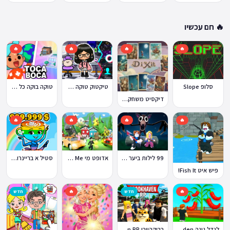
🔥 חם עכשיו
🔥
🔥
🔥
🔥
טוקה בוקה כל העולמות בחינם
סלופ Slope
טיקטוק טוקה בוקה
דיקסיט משחק Dixit
🔥
🔥
🔥
🔥
99 לילות ביער Nights in the Forest
אדופט מי Adopt Me!
סטיל א בריינרוט Steal a Brainrot
פיש איט Fish It!
🔥
חדש
🔥
חדש
ברוקהייבן Brookhaven RP
לגדל גינה Grow a Garden