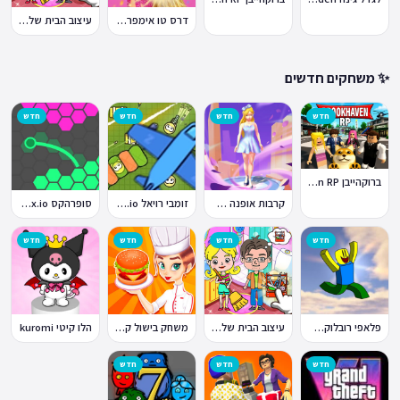
דרס טו אימפרס Dress To Impress
עיצוב הבית של טוקה בוקה
✨ משחקים חדשים
חדש
חדש
חדש
חדש
ברוקהייבן Brookhaven RP
קרבות אופנה Fashion Battle
זומבי רויאל ZombsRoyale.io
סופרהקס Superhex.io
חדש
חדש
חדש
חדש
פלאפי רובלוקס Flappy Roblox
עיצוב הבית של טוקה בוקה
משחק בישול קדחת הבישול Cooking Fever
הלו קיטי kuromi
חדש
חדש
חדש