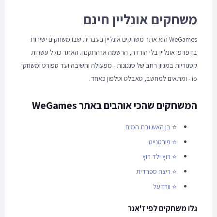
משחקים אונליין חינם
WeGames הוא אתר משחקים אונליין בעברית שבו משחקים ישירות
בדפדפן אונליין בלי הורדה, הרשמה או התקנה. האתר כולל עשרות
קטגוריות במגוון רחב של סגנונות - מפעולה וחשיבה ועד ספורט ומשחקי
io - ומתאים למחשב, טאבלט וטלפון כאחד.
המשחקים שהכי אוהבים באתר WeGames
⭐
בן האש ובת המים
⭐
פורטנייט
⭐
רוץ ילד רוץ
⭐
ריצה ספרדית
⭐
וורדעל
גלו משחקים לפי ז'אנר