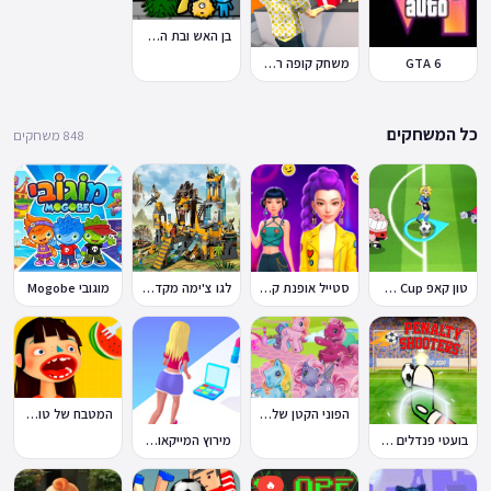
בן האש ובת המים 7: וחברים
GTA 6
משחק קופה ראשית
כל המשחקים
848 משחקים
טון קאפ Toon Cup
סטייל אופנת קיי-פופ
לגו צ'ימה מקדש האריות
מוגובי Mogobe
הפוני הקטן שלי: מסיבה בכפר
המטבח של טוקה בוקה
בועטי פנדלים Penalty Shooters
מירוץ המייקאובר Makeover Run
🔥