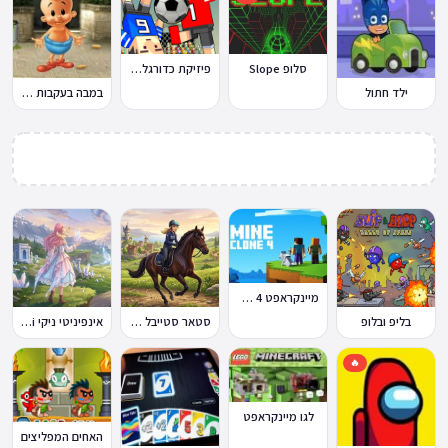
סלופ Slope
פיזיקת כדורגל Soccer Physics
ילד חתול
במבה בעקבות החטיף החטוף 2
מיינקראפט 4 קלון
בליפ ובלופ
סטאר סטייבל Star Stable Online
אינפיניטי ניקי Infinity Nikki
🔥
לגו מיינקראפט
האחים המפליצים