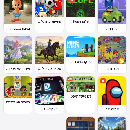
סלופ Slope
פיזיקת כדורגל Soccer Physics
ילד חתול
במבה בעקבות החטיף החטוף 2
מיינקראפט 4 קלון
בליפ ובלופ
סטאר סטייבל Star Stable Online
אינפיניטי ניקי Infinity Nikki
🔥
לגו מיינקראפט
האחים המפליצים
אמונג אס
טאקי אונליין