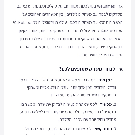
אתר WeGames בנוי לכסות מגוון רחב של קהלים וסגנונות: יש כאן גם
משחקים לבנות וגם משחקים לילדים, ובין המשחקים האהובים על
הצעירים תמצאו גם משחקים בסגנון עולמות וירטואליים כמו Roblox. מי
שמחפש אתגר מהיר יכול להתחרות במשחקי מכוניות, ואוהבי אקשן
ימצאו את מקומם במשחקי io התחרותיים. היצירתיות שלכם תיבחן
במשחקי חשיבה, וכושר ההתבוננות - בדפי צביעה ומשחקי באבלס
שדורשים זיהוי דפוסים מהיר.
איך לבחור משחק שמתאים לכם?
זמן פנוי
- כמה דקות: משחקי io ומשחקי חשיבה קצרים כמו
וורדל וחיבורים; זמן ארוך יותר: עולמות וירטואליים ומשחקי
הרפתקאות שמתאימים לשקיעה ממושכת.
מכשיר
- לפני שמתחילים, שווה לבדוק את שדה "מכשירים
נתמכים" בכל משחק - חלק מהמשחקים בנויים לשליטה במגע,
אחרים נוחים יותר עם עכבר ומקלדת.
רמת קושי
- למי שרוצה כניסה הדרגתית, כדאי להתחיל