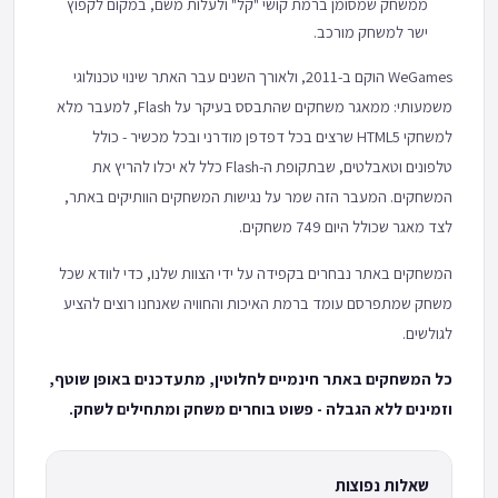
ממשחק שמסומן ברמת קושי "קל" ולעלות משם, במקום לקפוץ
ישר למשחק מורכב.
WeGames הוקם ב-2011, ולאורך השנים עבר האתר שינוי טכנולוגי
משמעותי: ממאגר משחקים שהתבסס בעיקר על Flash, למעבר מלא
למשחקי HTML5 שרצים בכל דפדפן מודרני ובכל מכשיר - כולל
טלפונים וטאבלטים, שבתקופת ה-Flash כלל לא יכלו להריץ את
המשחקים. המעבר הזה שמר על נגישות המשחקים הוותיקים באתר,
לצד מאגר שכולל היום 749 משחקים.
המשחקים באתר נבחרים בקפידה על ידי הצוות שלנו, כדי לוודא שכל
משחק שמתפרסם עומד ברמת האיכות והחוויה שאנחנו רוצים להציע
לגולשים.
כל המשחקים באתר חינמיים לחלוטין, מתעדכנים באופן שוטף,
וזמינים ללא הגבלה - פשוט בוחרים משחק ומתחילים לשחק.
שאלות נפוצות