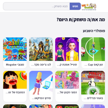
חפש
מה את/ה משחק/ת היום?
פופולרי השבוע
טון קאפ Toon Cup
סטייל אופנת קיי-פופ
לגו צ'ימה מקדש האריות
מוגובי Mogobe
הפוני הקטן שלי: מסיבה בכפר
המטבח של טוקה בוקה
בועטי פנדלים Penalty Shooters
מירוץ המייקאובר Makeover Run
🔥