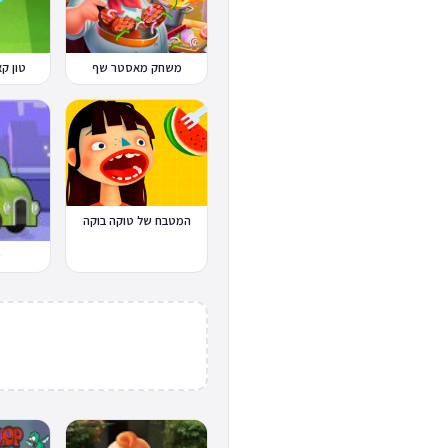
משחק מאסטר שף
טון קאפ Cup
המטבח של טוקה בוקה
י