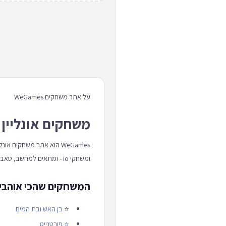
על אתר משחקים WeGames
משחקים אונליין 
WeGames הוא אתר משחקים
ומשחקי io - ומתאים למחשב, טאבלט וטלפון כאחד.
המשחקים שהכי אוהבים באתר
⭐
בן האש ובת המים
⭐
פורטנייט