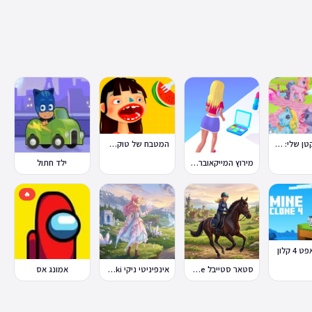
הפוני הקטן שלי: מסיבה בכפר
המטבח של טוקה בוקה
מירוץ המייקאובר Makeover Run
ילד חתול
🔥
4 קלון
סטאר סטייבל Star Stable Online
אינפיניטי ניקי Infinity Nikki
אמונג אס