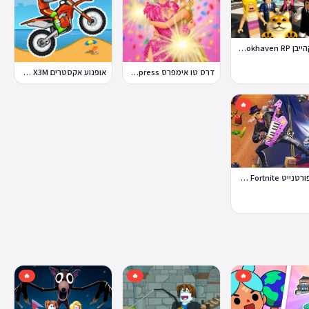
ברוקהייבן Brookhaven RP
דרס טו אימפרס Dress To Impress
אופנוע אקסטרים Moto X3M
🔥
לגו פורטנייט Lego Fortnite
🔥
🔥
🔥