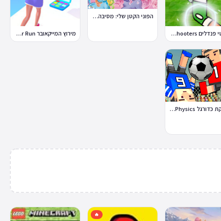
הפוני הקטן שלי: מסיבה בכפר
בועטי פנדלים Penalty Shooters
מירוץ המייקאובר Makeover Run
פיזיקת כדורגל Soccer Physics
🔥