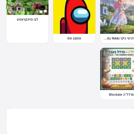
לגו מיינקראפט
אינפיניטי ניקי Infinity Nikki
אמונג אס
וורדל׳ה Wordale