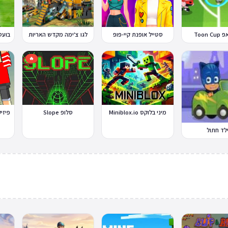
Toon 
סטייל אופנת קיי-פופ
לגו צ'ימה מקדש האריות
🔥
מיני בלוקס Miniblox.io
סלופ Slope
לד חתול