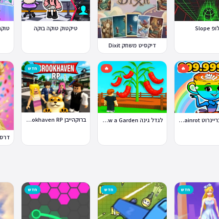
 Slope
טיקטוק טוקה בוקה
דיקסיט משחק Dixit
🔥
🔥
חדש
ברוקהייבן Brookhaven RP
סטיל א בריינרוט Steal a Brainrot
לגדל גינה Grow a Garden
חדש
חדש
חדש