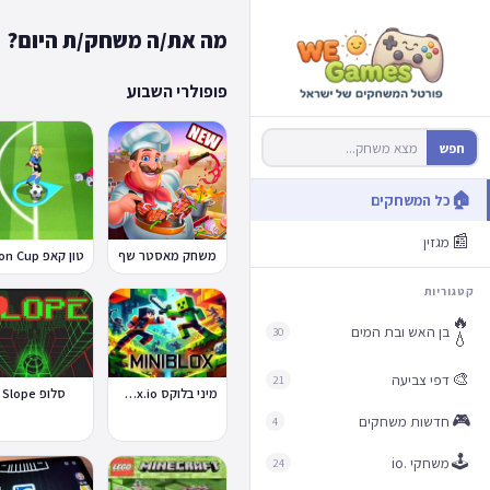
מה את/ה משחק/ת היום?
פופולרי השבוע
חפש
🏠
כל המשחקים
📰
מגזין
משחק מאסטר שף
קטגוריות

🔥
בן האש ובת המים
30
💧
🎨
דפי צביעה
21
סלופ Slope
מיני בלוקס Miniblox.io
🎮
חדשות משחקים
4
🕹️
משחקי .io
24