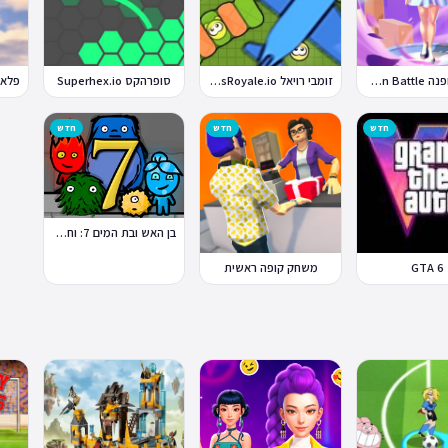
קרבות אופנה Fashion Battle
זומבי רויאל ZombsRoyale.io
סופרהקס Superhex.io
חדש
חדש
חדש
בן האש ובת המים 7: וחברים
GTA 6
משחק קופה ראשית