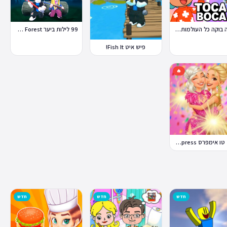
טוקה בוקה כל העולמות בחינם
99 לילות ביער Nights in the Forest
פיש איט Fish It!
🔥
דרס טו אימפרס Dress To Impress
חדש
חדש
חדש