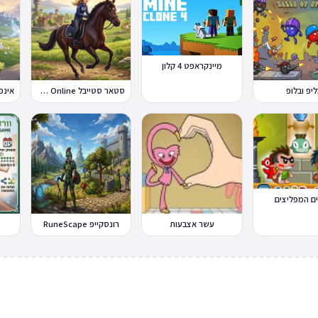
מיינקראפט 4 קלון
ליפ ובלופ
סטאר סטייבל Star Stable Online
ם המפליצים
עשר אצבעות
רונסקייפ RuneScape