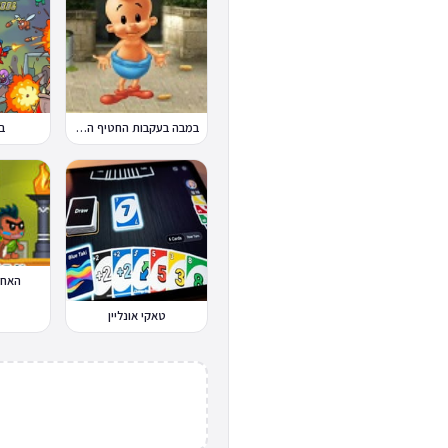
במבה בעקבות החטיף החטוף 2
ב
האחי
טאקי אונליין