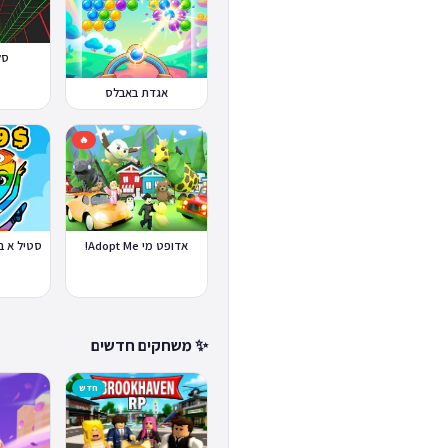
סלופ
אגדת באבלס
🔥
אדופט מי Adopt Me!
✨ משחקים חדשים
חדש