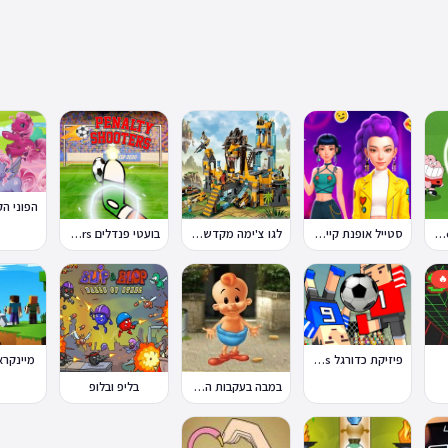
בועטי פנדלים Penalty Shooters
לגו צ'ימה מקדש האריות
סטייל אופנת קיי-פופ
טון קאפ Toon Cup

אפט 4 קלון
פיזיקת כדורגל Soccer Physics
בליפ ובלופ
במבה בעקבות החטיף החטוף 2