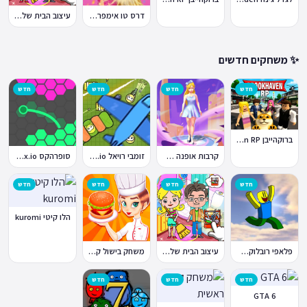
דרס טו אימפרס Dress To Impress
עיצוב הבית של טוקה בוקה
✨ משחקים חדשים
חדש
חדש
חדש
חדש
ברוקהייבן Brookhaven RP
קרבות אופנה Fashion Battle
זומבי רויאל ZombsRoyale.io
סופרהקס Superhex.io
חדש
חדש
חדש
חדש
הלו קיטי kuromi
פלאפי רובלוקס Flappy Roblox
עיצוב הבית של טוקה בוקה
משחק בישול קדחת הבישול Cooking Fever
חדש
חדש
חדש
GTA 6