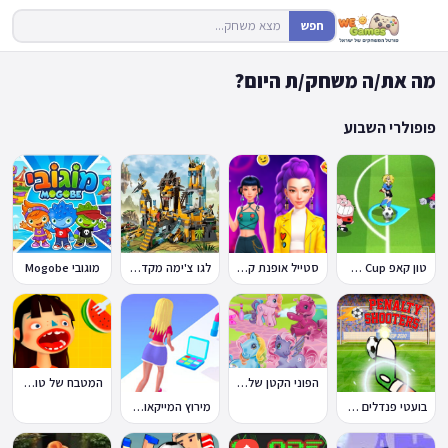
חפש
מה את/ה משחק/ת היום?
פופולרי השבוע
טון קאפ Toon Cup
סטייל אופנת קיי-פופ
לגו צ'ימה מקדש האריות
מוגובי Mogobe
הפוני הקטן שלי: מסיבה בכפר
המטבח של טוקה בוקה
בועטי פנדלים Penalty Shooters
מירוץ המייקאובר Makeover Run
🔥