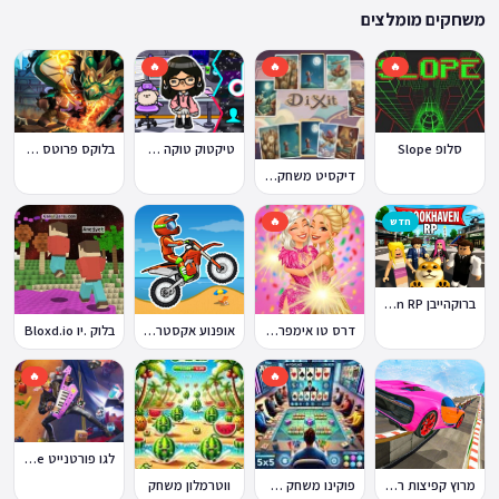
ההתאמה הזו מבטיחה שגם המשחקים הוותיקים ביותר באתר עדיין נגישים היום,
משחקים מומלצים
לצד תוספות שוטפות של משחקים חדשים.
🔥
🔥
🔥
סלופ Slope
טיקטוק טוקה בוקה
בלוקס פרוטס Blox Fruits
דיקסיט משחק Dixit
חדש
🔥
ברוקהייבן Brookhaven RP
דרס טו אימפרס Dress To Impress
אופנוע אקסטרים Moto X3M
בלוק .יו Bloxd.io
🔥
🔥
לגו פורטנייט Lego Fortnite
מרוץ קפיצות רמפה
פוקינו משחק אונליין
ווטרמלון משחק