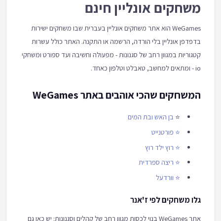
משחקים אונליין חינם
WeGames הוא אתר משחקים אונליין בעברית שבו משחקים ישירות
בדפדפן אונליין בלי הורדה, הרשמה או התקנה. האתר כולל עשרות
קטגוריות במגוון רחב של סגנונות - מפעולה וחשיבה ועד ספורט ומשחקי
io - ומתאים למחשב, טאבלט וטלפון כאחד.
המשחקים שהכי אוהבים באתר WeGames
⭐
בן האש ובת המים
⭐
פורטנייט
⭐
רוץ ילד רוץ
⭐
ריצה ספרדית
⭐
וורדעל
גלו משחקים לפי ז'אנר
אתר WeGames בנוי לכסות מגוון רחב של קהלים וסגנונות: יש כאן גם