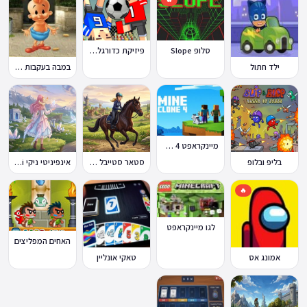
סלופ Slope
פיזיקת כדורגל Soccer Physics
ילד חתול
במבה בעקבות החטיף החטוף 2
מיינקראפט 4 קלון
בליפ ובלופ
סטאר סטייבל Star Stable Online
אינפיניטי ניקי Infinity Nikki
🔥
לגו מיינקראפט
האחים המפליצים
אמונג אס
טאקי אונליין