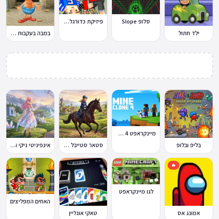
סלופ Slope
פיזיקת כדורגל Soccer Physics
ילד חתול
במבה בעקבות החטיף החטוף 2
מיינקראפט 4 קלון
בליפ ובלופ
סטאר סטייבל Star Stable Online
אינפיניטי ניקי Infinity Nikki
🔥
לגו מיינקראפט
האחים המפליצים
אמונג אס
טאקי אונליין