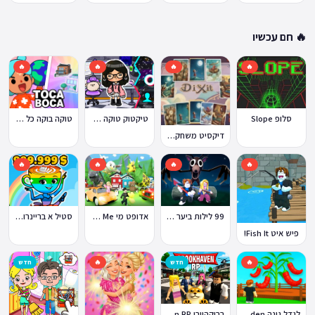
🔥 חם עכשיו
🔥
🔥
🔥
🔥
טוקה בוקה כל העולמות בחינם
סלופ Slope
טיקטוק טוקה בוקה
דיקסיט משחק Dixit
🔥
🔥
🔥
🔥
99 לילות ביער Nights in the Forest
אדופט מי Adopt Me!
סטיל א בריינרוט Steal a Brainrot
פיש איט Fish It!
🔥
חדש
🔥
חדש
ברוקהייבן Brookhaven RP
לגדל גינה Grow a Garden