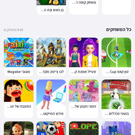
משחק קופה ראשית
בן האש ובת המים 7: וחברים
כל המשחקים
848 משחקים
טון קאפ Toon Cup
סטייל אופנת קיי-פופ
לגו צ'ימה מקדש האריות
מוגובי Mogobe
הפוני הקטן שלי: מסיבה בכפר
המטבח של טוקה בוקה
בועטי פנדלים Penalty Shooters
מירוץ המייקאובר Makeover Run
🔥