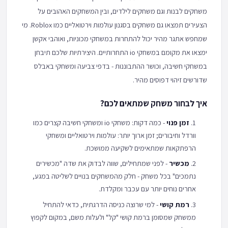
משחקים לבנות וגם משחקים לילדים, ובין המשחקים האהובים על
הצעירים תמצאו גם משחקים בסגנון עולמות וירטואליים כמו Roblox. מי
שמחפש אתגר מהיר יכול להתחרות במשחקי מכוניות, ואוהבי אקשן
ימצאו את מקומם במשחקי io התחרותיים. היצירתיות שלכם תיבחן
במשחקי חשיבה, וכושר ההתבוננות - בדפי צביעה ומשחקי באבלס
שדורשים זיהוי דפוסים מהיר.
איך לבחור משחק שמתאים לכם?
זמן פנוי
- כמה דקות: משחקי io ומשחקי חשיבה קצרים כמו
וורדל וחיבורים; זמן ארוך יותר: עולמות וירטואליים ומשחקי
הרפתקאות שמתאימים לשקיעה ממושכת.
מכשיר
- לפני שמתחילים, שווה לבדוק את שדה "מכשירים
נתמכים" בכל משחק - חלק מהמשחקים בנויים לשליטה במגע,
אחרים נוחים יותר עם עכבר ומקלדת.
רמת קושי
- למי שרוצה כניסה הדרגתית, כדאי להתחיל
ממשחק שמסומן ברמת קושי "קל" ולעלות משם, במקום לקפוץ