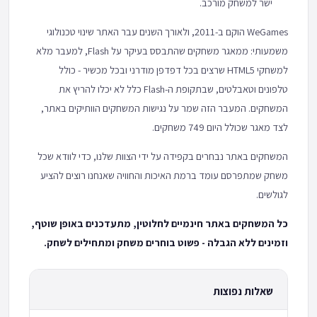
ישר למשחק מורכב.
WeGames הוקם ב-2011, ולאורך השנים עבר האתר שינוי טכנולוגי
משמעותי: ממאגר משחקים שהתבסס בעיקר על Flash, למעבר מלא
למשחקי HTML5 שרצים בכל דפדפן מודרני ובכל מכשיר - כולל
טלפונים וטאבלטים, שבתקופת ה-Flash כלל לא יכלו להריץ את
המשחקים. המעבר הזה שמר על נגישות המשחקים הוותיקים באתר,
לצד מאגר שכולל היום 749 משחקים.
המשחקים באתר נבחרים בקפידה על ידי הצוות שלנו, כדי לוודא שכל
משחק שמתפרסם עומד ברמת האיכות והחוויה שאנחנו רוצים להציע
לגולשים.
כל המשחקים באתר חינמיים לחלוטין, מתעדכנים באופן שוטף,
וזמינים ללא הגבלה - פשוט בוחרים משחק ומתחילים לשחק.
שאלות נפוצות