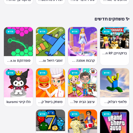
✨ משחקים חדשים
חדש
חדש
חדש
חדש
ברוקהייבן Brookhaven RP
קרבות אופנה Fashion Battle
זומבי רויאל ZombsRoyale.io
סופרהקס Superhex.io
חדש
חדש
חדש
חדש
פלאפי רובלוקס Flappy Roblox
עיצוב הבית של טוקה בוקה
משחק בישול קדחת הבישול Cooking Fever
הלו קיטי kuromi
חדש
חדש
חדש