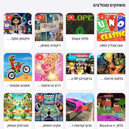
ההתאמה הזו מבטיחה שגם המשחקים הוותיקים ביותר באתר עדיין נגישים היום,
משחקים מומלצים
לצד תוספות שוטפות של משחקים חדשים.
🔥
🔥
🔥
🔥
סלופ Slope
טיקטוק טוקה בוקה
אונו אונליין UNO
דיקסיט משחק Dixit
חדש
🔥
ברוקהייבן Brookhaven RP
בלוקס פרוטס Blox Fruits
דרס טו אימפרס Dress To Impress
אופנוע אקסטרים Moto X3M
🔥
בלוק .יו Bloxd.io
מרוץ קפיצות רמפה
פוקינו משחק אונליין
ווטרמלון משחק