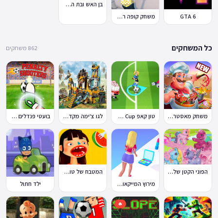
בן האש ובת המים 7: וחברים
GTA 6
משחק קופה ראשית
כל המשחקים
862 משחקים
משחק מאסטר שף
טון קאפ Toon Cup
לגו צ'ימה מקדש האריות
בועטי פנדלים Penalty Shooters
הפוני הקטן שלי: מסיבה בכפר
המטבח של טוקה בוקה
מירוץ המייקאובר Makeover Run
ילד חתול
🔥