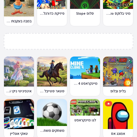
מיני בלוקס Miniblox.io
סלופ Slope
פיזיקת כדורגל Soccer Physics
במבה בעקבות החטיף החטוף 2
מיינקראפט 4 קלון
בליפ ובלופ
סטאר סטייבל Star Stable Online
אינפיניטי ניקי Infinity Nikki
🔥
לגו מיינקראפט
משחקים משחקי כדורגל במחשב וברשת
אמונג אס
טאקי אונליין