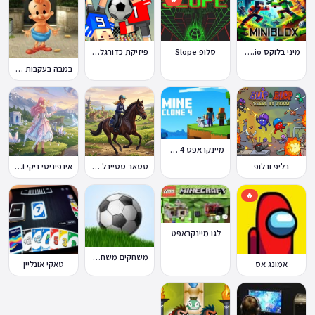
מיני בלוקס Miniblox.io
סלופ Slope
פיזיקת כדורגל Soccer Physics
במבה בעקבות החטיף החטוף 2
מיינקראפט 4 קלון
בליפ ובלופ
סטאר סטייבל Star Stable Online
אינפיניטי ניקי Infinity Nikki
🔥
לגו מיינקראפט
משחקים משחקי כדורגל במחשב וברשת
אמונג אס
טאקי אונליין