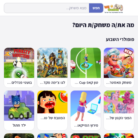
חפש
מה את/ה משחק/ת היום?
פופולרי השבוע
משחק מאסטר שף
טון קאפ Toon Cup
לגו צ'ימה מקדש האריות
בועטי פנדלים Penalty Shooters
הפוני הקטן שלי: מסיבה בכפר
המטבח של טוקה בוקה
מירוץ המייקאובר Makeover Run
ילד חתול
🔥