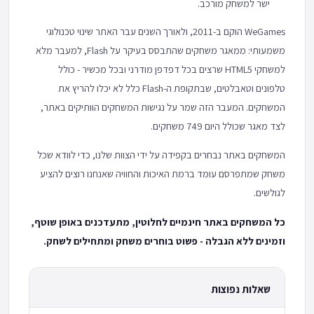
ישר למשחק מורכב.
WeGames הוקם ב-2011, ולאורך השנים עבר האתר שינוי טכנולוגי
משמעותי: ממאגר משחקים שהתבסס בעיקר על Flash, למעבר מלא
למשחקי HTML5 שרצים בכל דפדפן מודרני ובכל מכשיר - כולל
טלפונים וטאבלטים, שבתקופת ה-Flash כלל לא יכלו להריץ את
המשחקים. המעבר הזה שמר על נגישות המשחקים הוותיקים באתר,
לצד מאגר שכולל היום 749 משחקים.
המשחקים באתר נבחרים בקפידה על ידי הצוות שלנו, כדי לוודא שכל
משחק שמתפרסם עומד ברמת האיכות והחוויה שאנחנו רוצים להציע
לגולשים.
כל המשחקים באתר חינמיים לחלוטין, מתעדכנים באופן שוטף,
וזמינים ללא הגבלה - פשוט בוחרים משחק ומתחילים לשחק.
שאלות נפוצות