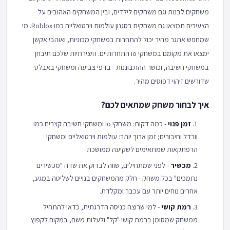
משחקים לבנות וגם משחקים לילדים, ובין המשחקים האהובים על
הצעירים תמצאו גם משחקים בסגנון עולמות וירטואליים כמו Roblox. מי
שמחפש אתגר מהיר יכול להתחרות במשחקי מכוניות, ואוהבי אקשן
ימצאו את מקומם במשחקי io התחרותיים. היצירתיות שלכם תיבחן
במשחקי חשיבה, וכושר ההתבוננות - בדפי צביעה ומשחקי באבלס
שדורשים זיהוי דפוסים מהיר.
איך לבחור משחק שמתאים לכם?
זמן פנוי
- כמה דקות: משחקי io ומשחקי חשיבה קצרים כמו
וורדל וחיבורים; זמן ארוך יותר: עולמות וירטואליים ומשחקי
הרפתקאות שמתאימים לשקיעה ממושכת.
מכשיר
- לפני שמתחילים, שווה לבדוק את שדה "מכשירים
נתמכים" בכל משחק - חלק מהמשחקים בנויים לשליטה במגע,
אחרים נוחים יותר עם עכבר ומקלדת.
רמת קושי
- למי שרוצה כניסה הדרגתית, כדאי להתחיל
ממשחק שמסומן ברמת קושי "קל" ולעלות משם, במקום לקפוץ