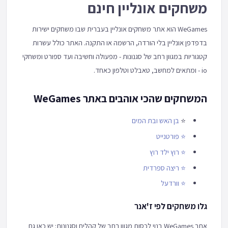
משחקים אונליין חינם
WeGames הוא אתר משחקים אונליין בעברית שבו משחקים ישירות
בדפדפן אונליין בלי הורדה, הרשמה או התקנה. האתר כולל עשרות
קטגוריות במגוון רחב של סגנונות - מפעולה וחשיבה ועד ספורט ומשחקי
io - ומתאים למחשב, טאבלט וטלפון כאחד.
המשחקים שהכי אוהבים באתר WeGames
⭐
בן האש ובת המים
⭐
פורטנייט
⭐
רוץ ילד רוץ
⭐
ריצה ספרדית
⭐
וורדעל
גלו משחקים לפי ז'אנר
אתר WeGames בנוי לכסות מגוון רחב של קהלים וסגנונות: יש כאן גם