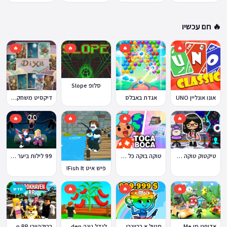
🔥 חם עכשיו
🔥
🔥
🔥
🔥
סלופ Slope
אונו אונליין UNO
אגדת באבלס
דיקסיט משחק Dixit
🔥
🔥
🔥
🔥
טוקה בוקה כל העולמות בחינם
טיקטוק טוקה בוקה
99 לילות ביער Nights in the Forest
פיש איט Fish It!
🔥
🔥
🔥
חדש
ברוקהייבן Brookhaven RP
אדופט מי Adopt Me!
סטיל א בריינרוט Steal a Brainrot
לגדל גינה Grow a Garden