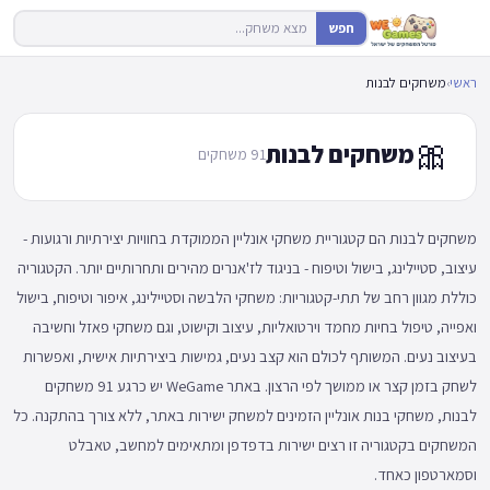
חפש
ראשי
›
משחקים לבנות
🎀
משחקים לבנות
91 משחקים
משחקים לבנות הם קטגוריית משחקי אונליין הממוקדת בחוויות יצירתיות ורגועות -
עיצוב, סטיילינג, בישול וטיפוח - בניגוד לז'אנרים מהירים ותחרותיים יותר. הקטגוריה
כוללת מגוון רחב של תתי-קטגוריות: משחקי הלבשה וסטיילינג, איפור וטיפוח, בישול
ואפייה, טיפול בחיות מחמד וירטואליות, עיצוב וקישוט, וגם משחקי פאזל וחשיבה
בעיצוב נעים. המשותף לכולם הוא קצב נעים, גמישות ביצירתיות אישית, ואפשרות
לשחק בזמן קצר או ממושך לפי הרצון. באתר WeGame יש כרגע 91 משחקים
לבנות, משחקי בנות אונליין הזמינים למשחק ישירות באתר, ללא צורך בהתקנה. כל
המשחקים בקטגוריה זו רצים ישירות בדפדפן ומתאימים למחשב, טאבלט
וסמארטפון כאחד.