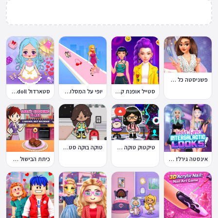
פשניסטה כל השנה
סטייל אופנת קיי-פופ
יופי על המסלול Catwalk Beauty
סטארדול Stardoll
🔥
טיקטוק טוקה בוקה
טוקה בוקה סטייל Toca Boca Style
אינסטה גירלז Insta Girls
כיתת הבישול של שרה: בראוניז