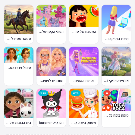
המטבח של טוקה בוקה
הפוני הקטן שלי: מסיבה בכפר
מירוץ המייקאובר Makeover Run
סטאר סטייבל Star Stable Online
טיפול פנים אסמר Asmr
אינפיניטי ניקי Infinity Nikki
נסיכת האופנה
מחנונית לפופולרית
🔥
חדש
חדש
טוקה בוקה כל העולמות בחינם
משחק בישול קדחת הבישול Cooking Fever
הלו קיטי kuromi
בית הבובות של גבי