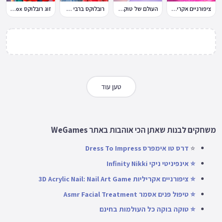
ציפורניים אקריליות 3D
העולם של טוקה בוקה
רובלוקס ברבי סטייל
זוג רובלוקס Roblox
טען עוד
משחקים לבנות שאתן הכי אוהבות באתר WeGames
⭐
דרס טו אימפרס Dress To Impress
⭐
אינפיניטי ניקי Infinity Nikki
⭐
ציפורניים אקריליות 3D Acrylic Nail: Nail Art Game
⭐
טיפול פנים אסמר Asmr Facial Treatment
⭐
טוקה בוקה כל העולמות בחינם