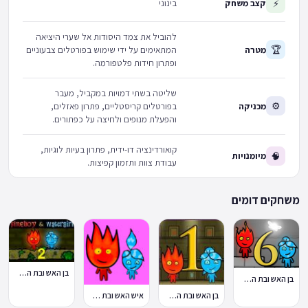
⚡
קצב משחק
בינוני
להוביל את צמד היסודות אל שערי היציאה
🏆
מטרה
המתאימים על ידי שימוש בפורטלים צבעוניים
ופתרון חידות פלטפורמה.
שליטה בשתי דמויות במקביל, מעבר
⚙
מכניקה
בפורטלים קריסטליים, פתרון פאזלים,
והפעלת מנופים ולחיצה על כפתורים.
קואורדינציה דו-ידית, פתרון בעיות לוגיות,
🧠
מיומנויות
עבודת צוות ותזמון קפיצות.
משחקים דומים
בן האש ובת המים 2 מקדש האור
בן האש ובת המים 6
בן האש ובת המים Fireboy and Watergirl
איש האש ובת המים