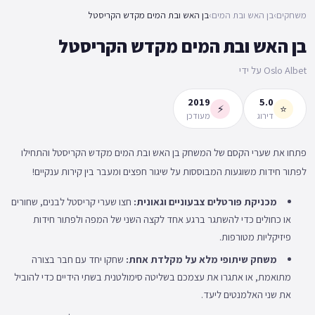
משחקים
›
בן האש ובת המים
›
בן האש ובת המים מקדש הקריסטל
בן האש ובת המים מקדש הקריסטל
Oslo Albet על ידי
2019
5.0
⚡
⭐
דירוג
מעודכן
פתחו את שערי הקסם של המשחק בן האש ובת המים מקדש הקריסטל והתחילו
לפתור חידות משוגעות המבוססות על שיגור חפצים ומעבר בין קירות ענקיים!
מכניקת פורטלים צבעוניים וגאונית:
חצו שערי קריסטל לבנים, שחורים
או כחולים כדי להשתגר ברגע אחד לקצה השני של המפה ולפתור חידות
פיזיקליות מטורפות.
משחק שיתופי מלא על מקלדת אחת:
שחקו יחד עם חבר בצורה
מתואמת, או אתגרו את עצמכם בשליטה סימולטנית בשתי הידיים כדי להוביל
את שני האלמנטים ליעד.