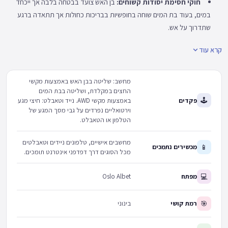
חוקי חסימת יסודות קשוחים:
בן האש צועד בבטחה בלבה אך ייכחד
במים, בעוד בת המים שוחה בחופשיות בבריכות כחולות אך תתאדה ברגע
שתדרוך על אש.
קרא עוד
מחשב: שליטה בבן האש באמצעות מקשי
החצים במקלדת, ושליטה בבת המים
🕹
פקדים
באמצעות מקשי AWD. נייד וטאבלט: חיצי מגע
וירטואליים נפרדים על גבי מסך המגע של
הטלפון או הטאבלט.
מחשבים אישיים, טלפונים ניידים וטאבלטים
📱
מכשירים נתמכים
מכל הסוגים דרך דפדפני אינטרנט תומכים.
💻
מפתח
Oslo Albet
🎯
רמת קושי
בינוני