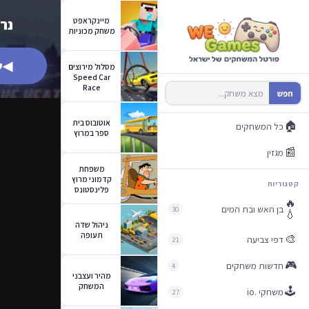
מיינקראפט
נר
משחק מכוניות
◀
ש
מסלול מירוצים
Speed Car
Race
חפש
אוטובוס בית
🏠
כל המשחקים
ספר במרוץ
📰
מגזין
משפחת
קדמוני מרוץ
קטגוריות
פלינסטונס
🔥
בן האש ובת המים
30
💧
ניהול שדה
תעופה
🎨
דפי צביעה
21
🎮
חדשות משחקים
4
מהיר ועצבני
המשחק
🕹️
משחקי .io
27