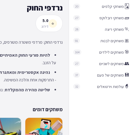
נרדפי החוק
🂡
משחקי קלפים
20
🧱
משחקי רובלוקס
27
5.0
⭐
דירוג
🏃
משחקי ריצה
28
🎀
משחקים לבנות
91
נרדפי החוק: מרדפי משטרה מטורפים, מ
🎯
משחקים לילדים
164
להיות פורעי החוק האמיתיים:
על הזנב.
👥
משחקים לשניים
27
נהיגה אקסטרימית ומאתגרת:
💾
משחקים של פעם
37
- התרסקות אחת והלכה המשימה.
🧙
עולמות וירטואלים
32
שליטה מהירה מהמקלדת
: נוה
משחקים דומים