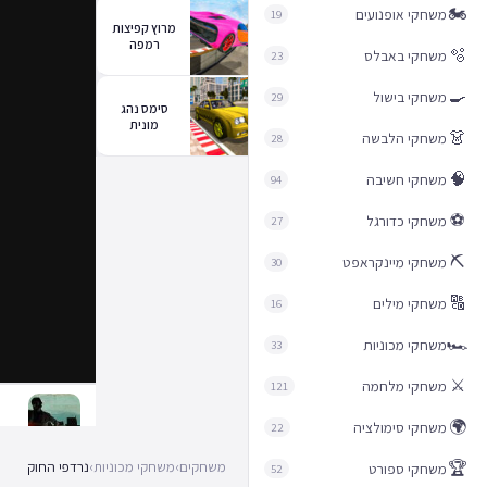
🏍️
משחקי אופנועים
19
מרוץ קפיצות
רמפה
🫧
משחקי באבלס
23
🍳
משחקי בישול
29
סימס נהג
מונית
👗
משחקי הלבשה
28
🧠
משחקי חשיבה
94
⚽
משחקי כדורגל
27
⛏️
משחקי מיינקראפט
30
🔠
משחקי מילים
16
🏎️
משחקי מכוניות
33
⚔️
משחקי מלחמה
121
🌍
משחקי סימולציה
22
🏆
משחקים
›
משחקי מכוניות
›
נרדפי החוק
משחקי ספורט
52