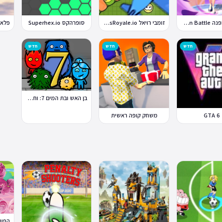
קרבות אופנה Fashion Battle
זומבי רויאל ZombsRoyale.io
סופרהקס Superhex.io
חדש
חדש
חדש
בן האש ובת המים 7: וחברים
GTA 6
משחק קופה ראשית