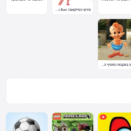
מירוץ המייקאובר Makeover Run
במבה בעקבות החטיף החטוף 2
🔥