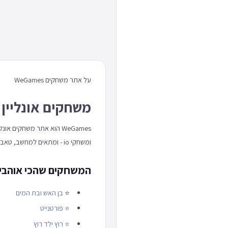
על אתר משחקים WeGames
משחקים אונליין 
WeGames הוא אתר משחקים
ומשחקי io - ומתאים למחשב, טאבלט וטלפון כאחד.
המשחקים שהכי אוהבים באתר
⭐
בן האש ובת המים
⭐
פורטנייט
⭐
רוץ ילד רוץ