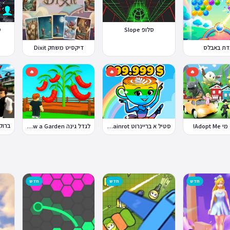
סלופ Slope
ט
דת באבלס
דיקסיט משחק Dixit
🔥
🔥
🔥
Adopt!
סטיל א בריינרוט Steal a Brainrot
לגדל גינה Grow a Garden
חדש
חדש
חדש