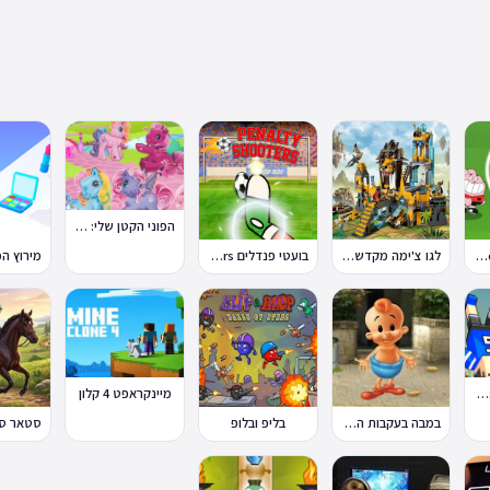
הפוני הקטן שלי: מסיבה בכפר
טון קאפ Toon Cup
לגו צ'ימה מקדש האריות
בועטי פנדלים Penalty Shooters
פיזיקת כדורגל Soccer Physics
מיינקראפט 4 קלון
במבה בעקבות החטיף החטוף 2
בליפ ובלופ