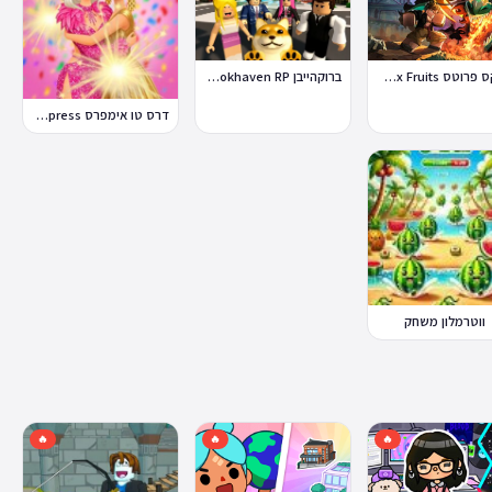
ברוקהייבן Brookhaven RP
בלוקס פרוטס Blox Fruits
דרס טו אימפרס Dress To Impress
ווטרמלון משחק
🔥
🔥
🔥