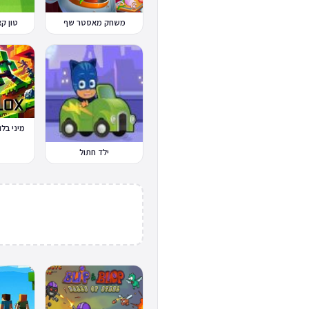
משחק מאסטר שף
טון קאפ Cup
מיני בלוקס x.io
ילד חתול