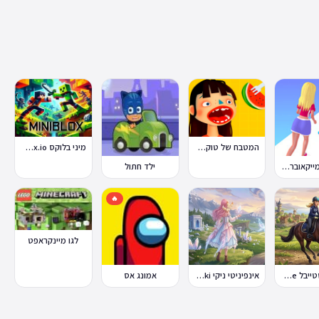
המטבח של טוקה בוקה
מיני בלוקס Miniblox.io
מירוץ המייקאובר Makeover Run
ילד חתול
🔥
לגו מיינקראפט
סטאר סטייבל Star Stable Online
אינפיניטי ניקי Infinity Nikki
אמונג אס