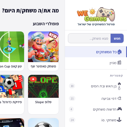
מה את/ה משחק/ת היום?
פופולרי השבוע
חפש
🏠
כל המשחקים
📰
מגזין
משחק מאסטר שף
קטגוריות
🔥
🔥
בן האש ובת המים
30
💧
🎨
דפי צביעה
21
סלופ Slope
🎮
חדשות משחקים
4
🕹️
משחקי .io
24