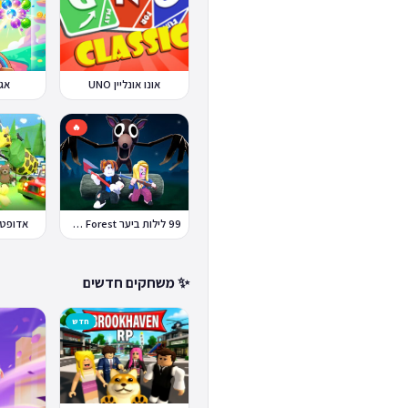
אונו אונליין UNO
אג
🔥
99 לילות ביער Nights in the Forest
אדופט מי  Me
✨ משחקים חדשים
חדש