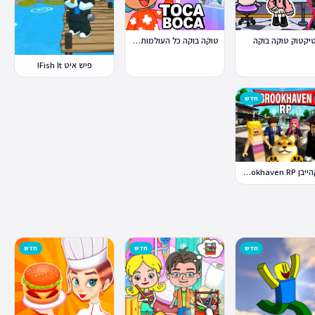
טוקה בוקה כל העולמות בחינם
יקטוק טוקה בוקה
פיש איט Fish It!
חדש
ברוקהייבן Brookhaven RP
חדש
חדש
חדש