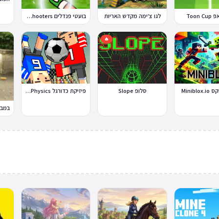
Toon 
לגו צ'ימה מקדש האריות
בועטי פנדלים Penalty Shooters
🔥
Miniblo
סלופ Slope
פיזיקת כדורגל Soccer Physics