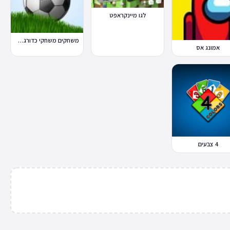
לגו מיינקראפט
משחקים משחקי כדורגל במחשב וברשת
אמונג אס
4 צבעים