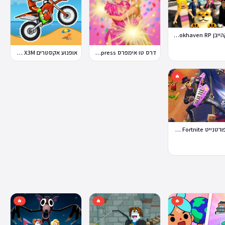
ברוקהייבן Brookhaven RP
דרס טו אימפרס Dress To Impress
אופנוע אקסטרים Moto X3M
🔥
לגו פורטנייט Lego Fortnite
🔥
🔥
🔥