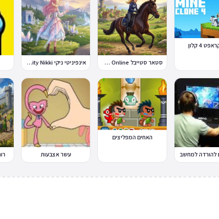
פט 4 קלון
סטאר סטייבל Star Stable Online
אינפיניטי ניקי Infinity Nikki
האחים המפליצים
להורדה למחשב
עשר אצבעות
רונסק