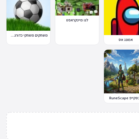
לגו מיינקראפט
משחקים משחקי כדורגל במחשב וברשת
אמונג אס
ייפ RuneScape