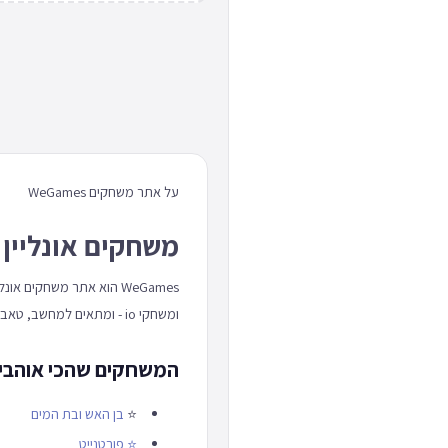
על אתר משחקים WeGames
משחקים אונליין 
WeGames הוא אתר משחקים
ומשחקי io - ומתאים למחשב, טאבלט וטלפון כאחד.
המשחקים שהכי אוהבים באתר
⭐
בן האש ובת המים
⭐
פורטנייט