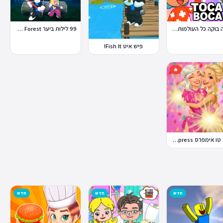
טוקה בוקה כל העולמות בחינם
99 לילות ביער Nights in the Forest
פיש איט Fish It!
🔥
דרס טו אימפרס Dress To Impress
חדש
חדש
חדש