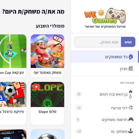
מה את/ה משחק/ת היום?
פופולרי השבוע
חפש
🏠
כל המשחקים
📰
מגזין
משחק מאסטר שף
קטגוריות
🔥
🔥
בן האש ובת המים
30
💧
🎨
דפי צביעה
21
סלופ Slope
🎮
חדשות משחקים
4
🕹️
משחקי .io
24