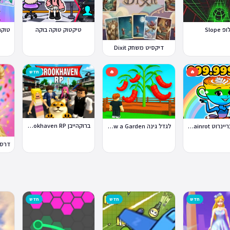
 Slope
טיקטוק טוקה בוקה
דיקסיט משחק Dixit
🔥
🔥
חדש
ברוקהייבן Brookhaven RP
סטיל א בריינרוט Steal a Brainrot
לגדל גינה Grow a Garden
חדש
חדש
חדש