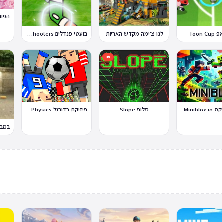
Toon 
לגו צ'ימה מקדש האריות
בועטי פנדלים Penalty Shooters
🔥
Miniblo
סלופ Slope
פיזיקת כדורגל Soccer Physics