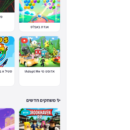
סלופ
אגדת באבלס
🔥
אדופט מי Adopt Me!
✨ משחקים חדשים
חדש