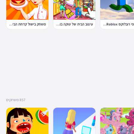
פלאפי רובלוקס Flappy Roblox
עיצוב הבית של טוקה בוקה
משחק בישול קדחת הבישול Cooking Fever
857 משחקים