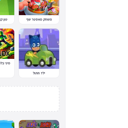
משחק מאסטר שף
טון קאפ Cup
מיני בלוקס x.io
ילד חתול