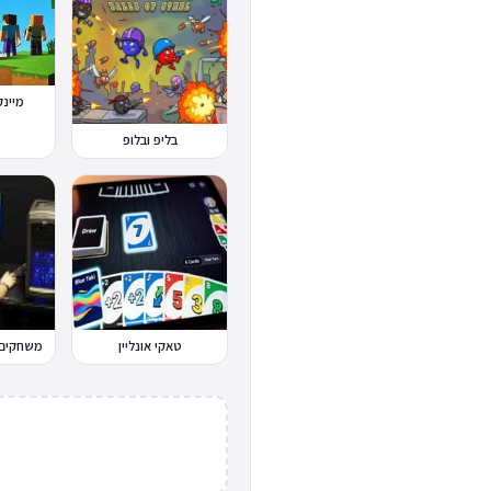
מיינקרא
בליפ ובלופ
טאקי אונליין
משחקים 