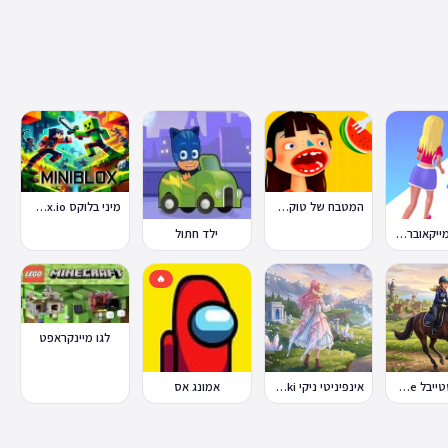
המטבח של טוקה בוקה
מיני בלוקס Miniblox.io
מירוץ המייקאובר Makeover Run
ילד חתול
🔥
לגו מיינקראפט
סטאר סטייבל Star Stable Online
אינפיניטי ניקי Infinity Nikki
אמונג אס