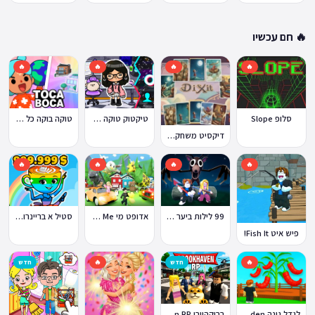
🔥 חם עכשיו
🔥
🔥
🔥
🔥
טוקה בוקה כל העולמות בחינם
סלופ Slope
טיקטוק טוקה בוקה
דיקסיט משחק Dixit
🔥
🔥
🔥
🔥
99 לילות ביער Nights in the Forest
אדופט מי Adopt Me!
סטיל א בריינרוט Steal a Brainrot
פיש איט Fish It!
🔥
חדש
🔥
חדש
ברוקהייבן Brookhaven RP
לגדל גינה Grow a Garden