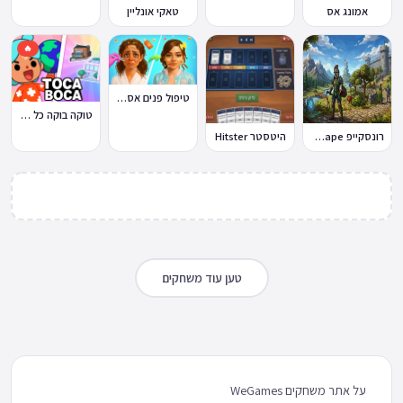
אמונג אס
טאקי אונליין
🔥
טיפול פנים אסמר Asmr
טוקה בוקה כל העולמות בחינם
רונסקייפ RuneScape
היטסטר Hitster
טען עוד משחקים
על אתר משחקים WeGames