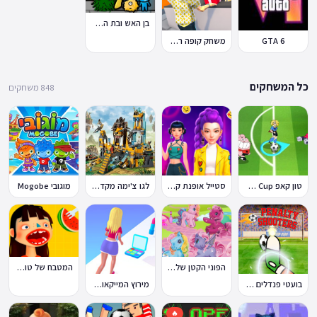
בן האש ובת המים 7: וחברים
GTA 6
משחק קופה ראשית
כל המשחקים
848 משחקים
טון קאפ Toon Cup
סטייל אופנת קיי-פופ
לגו צ'ימה מקדש האריות
מוגובי Mogobe
הפוני הקטן שלי: מסיבה בכפר
המטבח של טוקה בוקה
בועטי פנדלים Penalty Shooters
מירוץ המייקאובר Makeover Run
🔥