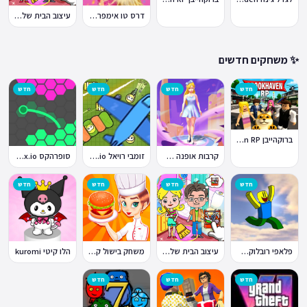
דרס טו אימפרס Dress To Impress
עיצוב הבית של טוקה בוקה
✨ משחקים חדשים
חדש
חדש
חדש
חדש
ברוקהייבן Brookhaven RP
קרבות אופנה Fashion Battle
זומבי רויאל ZombsRoyale.io
סופרהקס Superhex.io
חדש
חדש
חדש
חדש
פלאפי רובלוקס Flappy Roblox
עיצוב הבית של טוקה בוקה
משחק בישול קדחת הבישול Cooking Fever
הלו קיטי kuromi
חדש
חדש
חדש