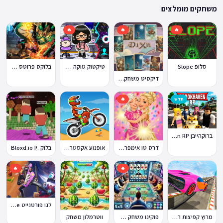
ההתאמה הזו מבטיחה שגם המשחקים הוותיקים ביותר באתר עדיין נגישים היום,
משחקים מומלצים
לצד תוספות שוטפות של משחקים חדשים.
🔥
🔥
🔥
סלופ Slope
טיקטוק טוקה בוקה
בלוקס פרוטס Blox Fruits
דיקסיט משחק Dixit
חדש
🔥
ברוקהייבן Brookhaven RP
דרס טו אימפרס Dress To Impress
אופנוע אקסטרים Moto X3M
בלוק .יו Bloxd.io
🔥
🔥
לגו פורטנייט Lego Fortnite
מרוץ קפיצות רמפה
פוקינו משחק אונליין
ווטרמלון משחק