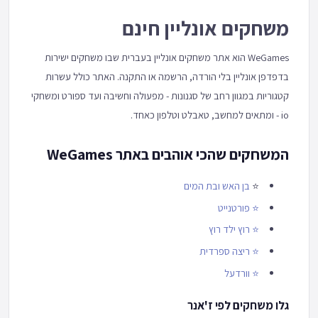
משחקים אונליין חינם
WeGames הוא אתר משחקים אונליין בעברית שבו משחקים ישירות
בדפדפן אונליין בלי הורדה, הרשמה או התקנה. האתר כולל עשרות
קטגוריות במגוון רחב של סגנונות - מפעולה וחשיבה ועד ספורט ומשחקי
io - ומתאים למחשב, טאבלט וטלפון כאחד.
המשחקים שהכי אוהבים באתר WeGames
⭐
בן האש ובת המים
⭐
פורטנייט
⭐
רוץ ילד רוץ
⭐
ריצה ספרדית
⭐
וורדעל
גלו משחקים לפי ז'אנר