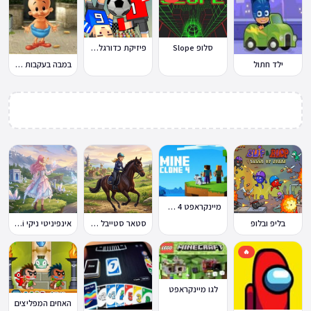
סלופ Slope
פיזיקת כדורגל Soccer Physics
ילד חתול
במבה בעקבות החטיף החטוף 2
מיינקראפט 4 קלון
בליפ ובלופ
סטאר סטייבל Star Stable Online
אינפיניטי ניקי Infinity Nikki
🔥
לגו מיינקראפט
האחים המפליצים