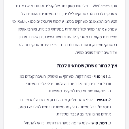
אתר WeGames בנוי לכסות מגוון רחב של קהלים וסגנונות: יש כאן גם
משחקים לבנות וגם משחקים לילדים, ובין המשחקים האהובים על
הצעירים תמצאו גם משחקים בסגנון עולמות וירטואליים כמו Roblox. מי
שמחפש אתגר מהיר יכול להתחרות במשחקי מכוניות, ואוהבי אקשן
ימצאו את מקומם במשחקי io התחרותיים. היצירתיות שלכם תיבחן
במשחקי חשיבה, וכושר ההתבוננות - בדפי צביעה ומשחקי באבלס
שדורשים זיהוי דפוסים מהיר.
איך לבחור משחק שמתאים לכם?
זמן פנוי
- כמה דקות: משחקי io ומשחקי חשיבה קצרים כמו
וורדל וחיבורים; זמן ארוך יותר: עולמות וירטואליים ומשחקי
הרפתקאות שמתאימים לשקיעה ממושכת.
מכשיר
- לפני שמתחילים, שווה לבדוק את שדה "מכשירים
נתמכים" בכל משחק - חלק מהמשחקים בנויים לשליטה במגע,
אחרים נוחים יותר עם עכבר ומקלדת.
רמת קושי
- למי שרוצה כניסה הדרגתית, כדאי להתחיל