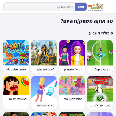
חפש
מה את/ה משחק/ת היום?
פופולרי השבוע
טון קאפ Toon Cup
סטייל אופנת קיי-פופ
לגו צ'ימה מקדש האריות
מוגובי Mogobe
הפוני הקטן שלי: מסיבה בכפר
המטבח של טוקה בוקה
בועטי פנדלים Penalty Shooters
מירוץ המייקאובר Makeover Run
🔥