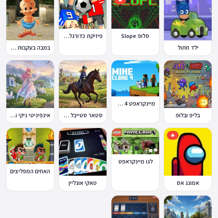
סלופ Slope
פיזיקת כדורגל Soccer Physics
ילד חתול
במבה בעקבות החטיף החטוף 2
מיינקראפט 4 קלון
בליפ ובלופ
סטאר סטייבל Star Stable Online
אינפיניטי ניקי Infinity Nikki
🔥
לגו מיינקראפט
האחים המפליצים
אמונג אס
טאקי אונליין