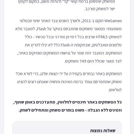
ממשחק שמסומן ברמת קושי "קל" ולעלות משם, במקום לקפוץ
ישר למשחק מורכב.
WeGames הוקם ב-2011, ולאורך השנים עבר האתר שינוי טכנולוגי
משמעותי: ממאגר משחקים שהתבסס בעיקר על Flash, למעבר מלא
למשחקי HTML5 שרצים בכל דפדפן מודרני ובכל מכשיר - כולל
טלפונים וטאבלטים, שבתקופת ה-Flash כלל לא יכלו להריץ את
המשחקים. המעבר הזה שמר על נגישות המשחקים הוותיקים באתר,
לצד מאגר שכולל היום 749 משחקים.
המשחקים באתר נבחרים בקפידה על ידי הצוות שלנו, כדי לוודא שכל
משחק שמתפרסם עומד ברמת האיכות והחוויה שאנחנו רוצים להציע
לגולשים.
כל המשחקים באתר חינמיים לחלוטין, מתעדכנים באופן שוטף,
וזמינים ללא הגבלה - פשוט בוחרים משחק ומתחילים לשחק.
שאלות נפוצות