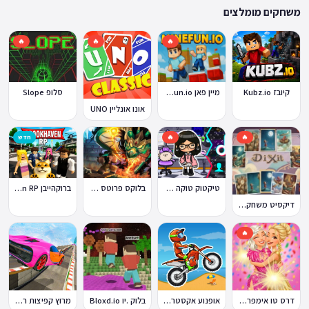
ההתאמה הזו מבטיחה שגם המשחקים הוותיקים ביותר באתר עדיין נגישים היום,
משחקים מומלצים
לצד תוספות שוטפות של משחקים חדשים.
🔥
🔥
🔥
קיובז Kubz.io
מיין פאן MineFun.io
סלופ Slope
אונו אונליין UNO
🔥
🔥
חדש
ברוקהייבן Brookhaven RP
טיקטוק טוקה בוקה
בלוקס פרוטס Blox Fruits
דיקסיט משחק Dixit
🔥
דרס טו אימפרס Dress To Impress
אופנוע אקסטרים Moto X3M
בלוק .יו Bloxd.io
מרוץ קפיצות רמפה