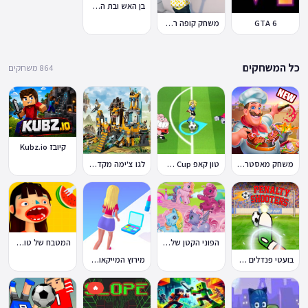
בן האש ובת המים 7: וחברים
GTA 6
משחק קופה ראשית
כל המשחקים
864 משחקים
קיובז Kubz.io
משחק מאסטר שף
טון קאפ Toon Cup
לגו צ'ימה מקדש האריות
הפוני הקטן שלי: מסיבה בכפר
המטבח של טוקה בוקה
בועטי פנדלים Penalty Shooters
מירוץ המייקאובר Makeover Run
🔥