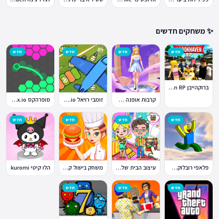
✨ משחקים חדשים
חדש
חדש
חדש
חדש
ברוקהייבן Brookhaven RP
קרבות אופנה Fashion Battle
זומבי רויאל ZombsRoyale.io
סופרהקס Superhex.io
חדש
חדש
חדש
חדש
פלאפי רובלוקס Flappy Roblox
עיצוב הבית של טוקה בוקה
משחק בישול קדחת הבישול Cooking Fever
הלו קיטי kuromi
חדש
חדש
חדש