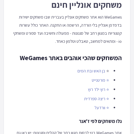
משחקים אונליין חינם
WeGames הוא אתר משחקים אונליין בעברית שבו משחקים ישירות
בדפדפן אונליין בלי הורדה, הרשמה או התקנה. האתר כולל עשרות
קטגוריות במגוון רחב של סגנונות - מפעולה וחשיבה ועד ספורט ומשחקי
io - ומתאים למחשב, טאבלט וטלפון כאחד.
המשחקים שהכי אוהבים באתר WeGames
⭐
בן האש ובת המים
⭐
פורטנייט
⭐
רוץ ילד רוץ
⭐
ריצה ספרדית
⭐
וורדעל
גלו משחקים לפי ז'אנר
אתר WeGames בנוי לכסות מגוון רחב של קהלים וסגנונות: יש כאן גם