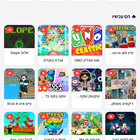
🔥 חם עכשיו
🔥
🔥
🔥
🔥
מיין פאן MineFun.io
סלופ Slope
אונו אונליין UNO
אגדת באבלס
🔥
🔥
🔥
🔥
טוקה בוקה כל העולמות בחינם
טיקטוק טוקה בוקה
דיקסיט משחק Dixit
פיש איט Fish It!
🔥
🔥
🔥
🔥
99 לילות ביער Nights in the Forest
אדופט מי Adopt Me!
סטיל א בריינרוט Steal a Brainrot
לגדל גינה Grow a Garden