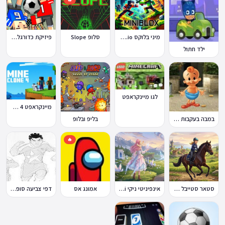
מיני בלוקס Miniblox.io
סלופ Slope
פיזיקת כדורגל Soccer Physics
ילד חתול
לגו מיינקראפט
מיינקראפט 4 קלון
במבה בעקבות החטיף החטוף 2
בליפ ובלופ
🔥
סטאר סטייבל Star Stable Online
אינפיניטי ניקי Infinity Nikki
אמונג אס
דפי צביעה סופר סטרייקה