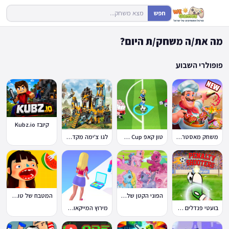
חפש
מה את/ה משחק/ת היום?
פופולרי השבוע
קיובז Kubz.io
משחק מאסטר שף
טון קאפ Toon Cup
לגו צ'ימה מקדש האריות
הפוני הקטן שלי: מסיבה בכפר
המטבח של טוקה בוקה
בועטי פנדלים Penalty Shooters
מירוץ המייקאובר Makeover Run
🔥