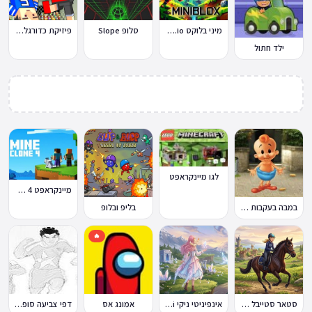
מיני בלוקס Miniblox.io
סלופ Slope
פיזיקת כדורגל Soccer Physics
ילד חתול
לגו מיינקראפט
מיינקראפט 4 קלון
במבה בעקבות החטיף החטוף 2
בליפ ובלופ
🔥
סטאר סטייבל Star Stable Online
אינפיניטי ניקי Infinity Nikki
אמונג אס
דפי צביעה סופר סטרייקה