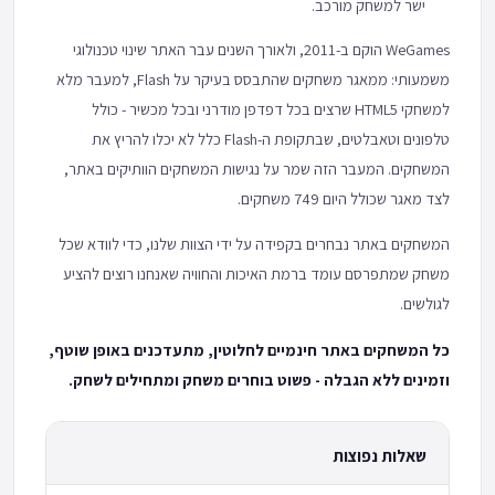
ישר למשחק מורכב.
WeGames הוקם ב-2011, ולאורך השנים עבר האתר שינוי טכנולוגי
משמעותי: ממאגר משחקים שהתבסס בעיקר על Flash, למעבר מלא
למשחקי HTML5 שרצים בכל דפדפן מודרני ובכל מכשיר - כולל
טלפונים וטאבלטים, שבתקופת ה-Flash כלל לא יכלו להריץ את
המשחקים. המעבר הזה שמר על נגישות המשחקים הוותיקים באתר,
לצד מאגר שכולל היום 749 משחקים.
המשחקים באתר נבחרים בקפידה על ידי הצוות שלנו, כדי לוודא שכל
משחק שמתפרסם עומד ברמת האיכות והחוויה שאנחנו רוצים להציע
לגולשים.
כל המשחקים באתר חינמיים לחלוטין, מתעדכנים באופן שוטף,
וזמינים ללא הגבלה - פשוט בוחרים משחק ומתחילים לשחק.
שאלות נפוצות