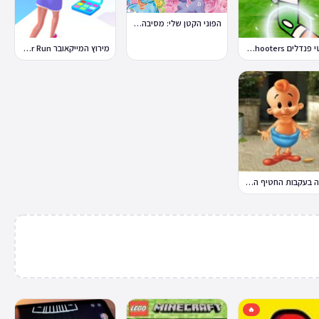
הפוני הקטן שלי: מסיבה בכפר
בועטי פנדלים Penalty Shooters
מירוץ המייקאובר Makeover Run
במבה בעקבות החטיף החטוף 2
🔥