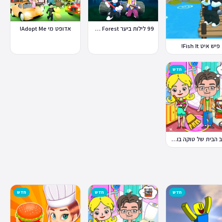
99 לילות ביער Nights in the Forest
אדופט מי Adopt Me!
פיש איט Fish It!
חדש
עיצוב הבית של טוקה בוקה
חדש
חדש
חדש