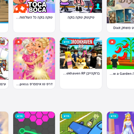
טוקה בוקה כל העולמות בחינם
טיקטוק טוקה בוקה
משחק Dixit
🔥
חדש
🔥
ברוקהייבן Brookhaven RP
לגדל גינה Grow a Garden
דרס טו אימפרס Dress To Impress
חדש
חדש
חדש