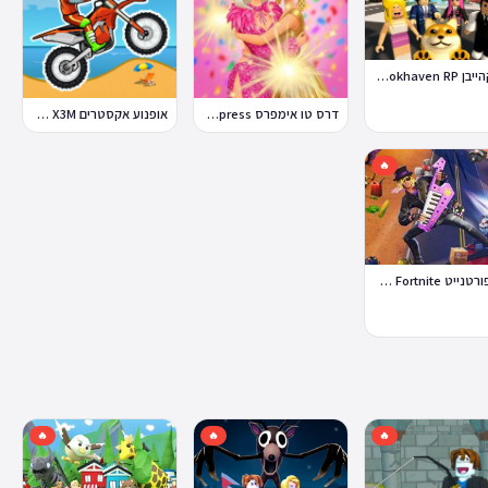
ברוקהייבן Brookhaven RP
דרס טו אימפרס Dress To Impress
אופנוע אקסטרים Moto X3M
🔥
לגו פורטנייט Lego Fortnite
🔥
🔥
🔥