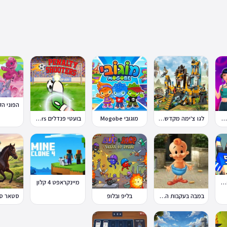
טייל אופנת קיי-פופ
לגו צ'ימה מקדש האריות
מוגובי Mogobe
בועטי פנדלים Penalty Shooters
פיזיקת כדורגל Soccer Physics
מיינקראפט 4 קלון
במבה בעקבות החטיף החטוף 2
בליפ ובלופ