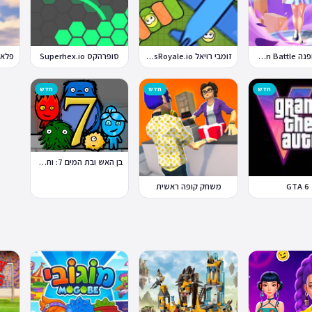
קרבות אופנה Fashion Battle
זומבי רויאל ZombsRoyale.io
סופרהקס Superhex.io
חדש
חדש
חדש
בן האש ובת המים 7: וחברים
GTA 6
משחק קופה ראשית