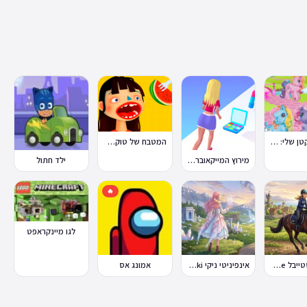
הפוני הקטן שלי: מסיבה בכפר
המטבח של טוקה בוקה
מירוץ המייקאובר Makeover Run
ילד חתול
🔥
לגו מיינקראפט
סטאר סטייבל Star Stable Online
אינפיניטי ניקי Infinity Nikki
אמונג אס