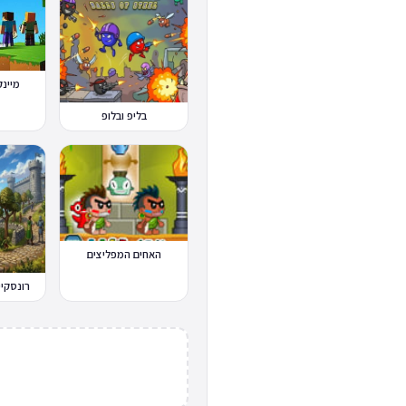
מיינקרא
בליפ ובלופ
האחים המפליצים
רונסקייפ Scape