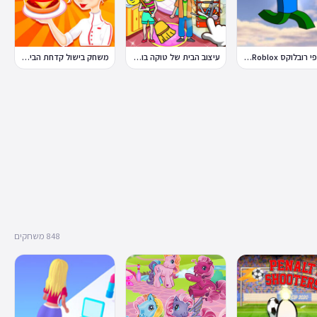
פלאפי רובלוקס Flappy Roblox
עיצוב הבית של טוקה בוקה
משחק בישול קדחת הבישול Cooking Fever
848 משחקים