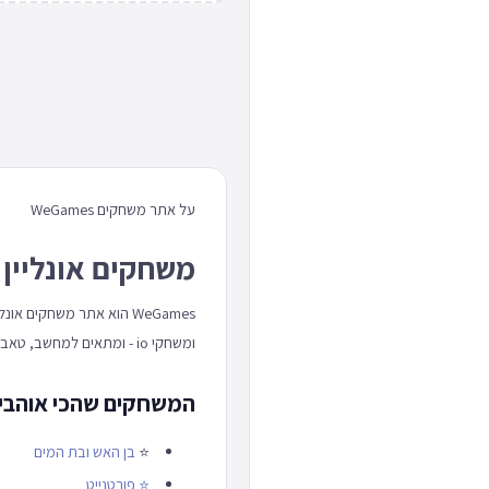
על אתר משחקים WeGames
משחקים אונליין 
WeGames הוא אתר משחקים
ומשחקי io - ומתאים למחשב, טאבלט וטלפון כאחד.
המשחקים שהכי אוהבים באתר
⭐
בן האש ובת המים
⭐
פורטנייט