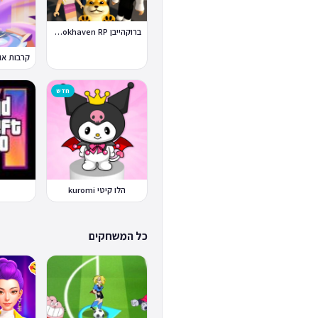
ברוקהייבן Brookhaven RP
חדש
הלו קיטי kuromi
כל המשחקים