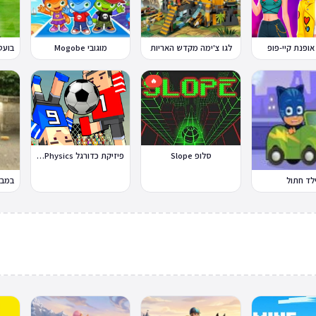
אופנת קיי-פופ
לגו צ'ימה מקדש האריות
מוגובי Mogobe
🔥
סלופ Slope
פיזיקת כדורגל Soccer Physics
לד חתול