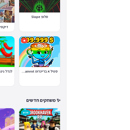
סלופ Slope
דיקסיט 
🔥
סטיל א בריינרוט Steal a Brainrot
✨ משחקים חדשים
חדש