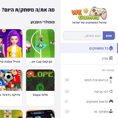
מה את/ה משחק/ת היום?
פופולרי השבוע
חפש
🏠
כל המשחקים
📰
מגזין
טון קאפ Toon Cup
ס
קטגוריות
🔥
🔥
בן האש ובת המים
30
💧
🎨
דפי צביעה
21
סלופ Slope
🎮
חדשות משחקים
4
🕹️
משחקי .io
23