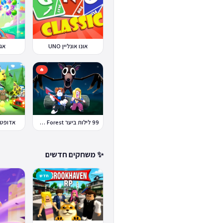
אונו אונליין UNO
אג
🔥
99 לילות ביער Nights in the Forest
אדופט מי  Me
✨ משחקים חדשים
חדש