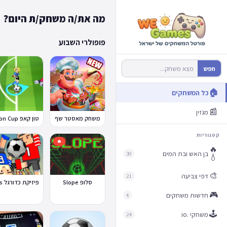
מה את/ה משחק/ת היום?
פופולרי השבוע
חפש
🏠
כל המשחקים
📰
מגזין
משחק מאסטר שף
קטגוריות
🔥
🔥
בן האש ובת המים
30
💧
🎨
דפי צביעה
21
סלופ Slope
🎮
חדשות משחקים
4
🕹️
משחקי .io
24