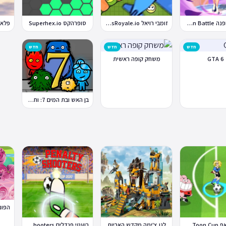
קרבות אופנה Fashion Battle
זומבי רויאל ZombsRoyale.io
סופרהקס Superhex.io
חדש
חדש
חדש
GTA 6
משחק קופה ראשית
בן האש ובת המים 7: וחברים
Toon 
לגו צ'ימה מקדש האריות
בועטי פנדלים Penalty Shooters