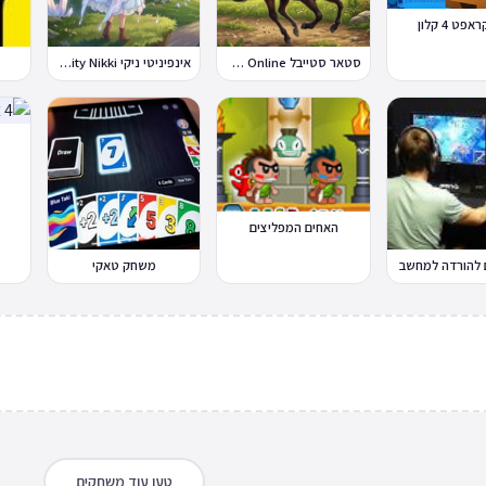
פט 4 קלון
סטאר סטייבל Star Stable Online
אינפיניטי ניקי Infinity Nikki
האחים המפליצים
להורדה למחשב
משחק טאקי
טען עוד משחקים