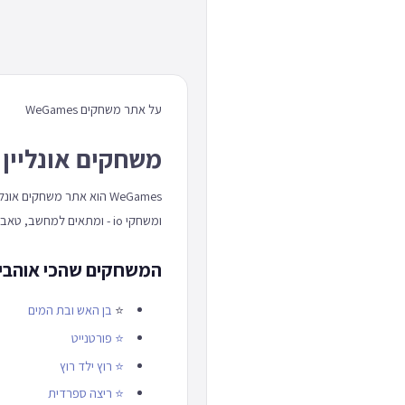
על אתר משחקים WeGames
משחקים אונליין 
WeGames הוא אתר משחקים
ומשחקי io - ומתאים למחשב, טאבלט וטלפון כאחד.
המשחקים שהכי אוהבים באתר
⭐
בן האש ובת המים
⭐
פורטנייט
⭐
רוץ ילד רוץ
⭐
ריצה ספרדית