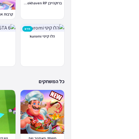
ברוקהייבן Brookhaven RP
חדש
הלו קיטי kuromi
כל המשחקים
משחק מאסטר שף
טון קאפ Cup