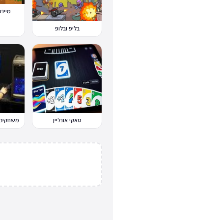
מיינקרא
בליפ ובלופ
טאקי אונליין
משחקים 