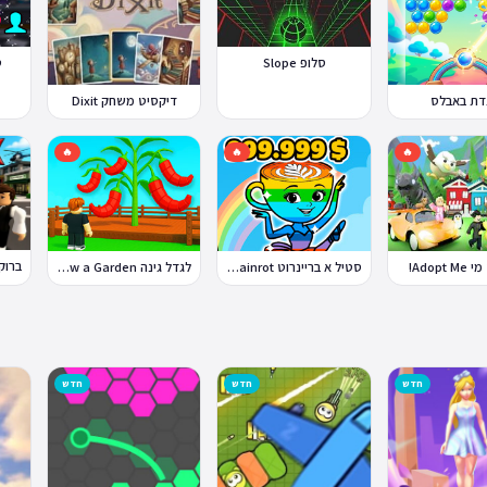
סלופ Slope
ט
דת באבלס
דיקסיט משחק Dixit
🔥
🔥
🔥
Adopt!
סטיל א בריינרוט Steal a Brainrot
לגדל גינה Grow a Garden
חדש
חדש
חדש