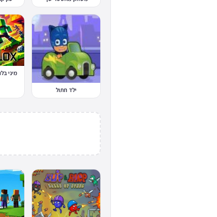
מיני בלוקס x.io
ילד חתול