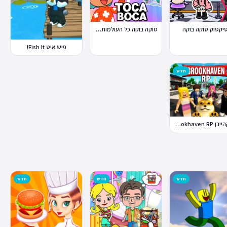
טוקה בוקה כל העולמות בחינם
יקטוק טוקה בוקה
פיש איט Fish It!
חדש
ברוקהייבן Brookhaven RP
חדש
חדש
חדש