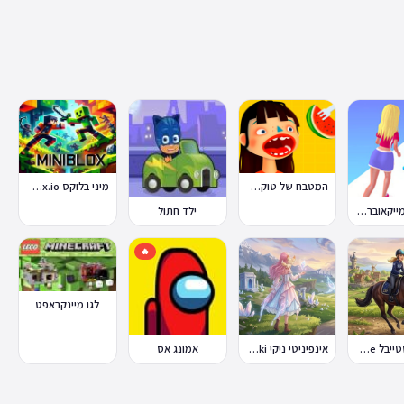
המטבח של טוקה בוקה
מיני בלוקס Miniblox.io
מירוץ המייקאובר Makeover Run
ילד חתול
🔥
לגו מיינקראפט
סטאר סטייבל Star Stable Online
אינפיניטי ניקי Infinity Nikki
אמונג אס