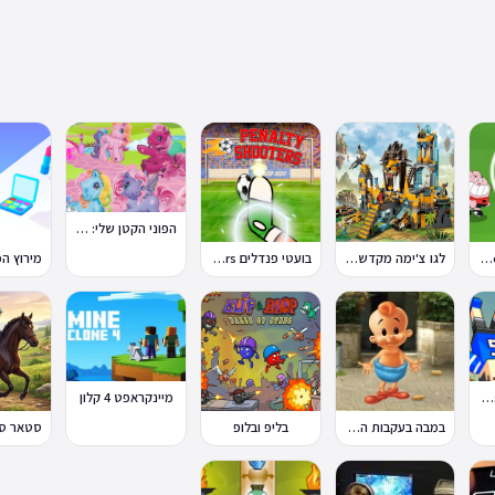
הפוני הקטן שלי: מסיבה בכפר
טון קאפ Toon Cup
לגו צ'ימה מקדש האריות
בועטי פנדלים Penalty Shooters
פיזיקת כדורגל Soccer Physics
מיינקראפט 4 קלון
במבה בעקבות החטיף החטוף 2
בליפ ובלופ