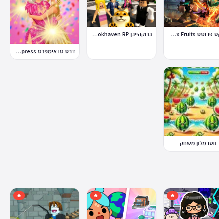
ברוקהייבן Brookhaven RP
בלוקס פרוטס Blox Fruits
דרס טו אימפרס Dress To Impress
ווטרמלון משחק
🔥
🔥
🔥