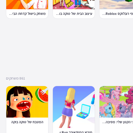
פלאפי רובלוקס Flappy Roblox
עיצוב הבית של טוקה בוקה
משחק בישול קדחת הבישול Cooking Fever
861 משחקים
הפוני הקטן שלי: מסיבה בכפר
המטבח של טוקה בוקה
מירוץ המייקאובר Makeover Run