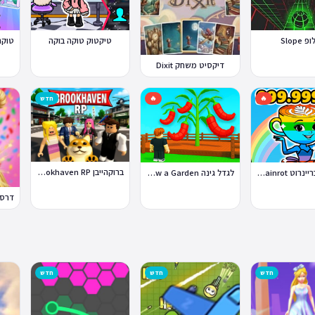
 Slope
טיקטוק טוקה בוקה
דיקסיט משחק Dixit
🔥
🔥
חדש
ברוקהייבן Brookhaven RP
סטיל א בריינרוט Steal a Brainrot
לגדל גינה Grow a Garden
חדש
חדש
חדש