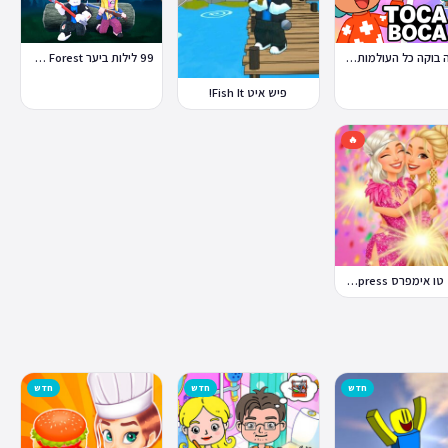
טוקה בוקה כל העולמות בחינם
99 לילות ביער Nights in the Forest
פיש איט Fish It!
🔥
דרס טו אימפרס Dress To Impress
חדש
חדש
חדש