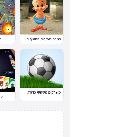
במבה בעקבות החטיף החטוף 2
ב
משחקים משחקי כדורגל במחשב וברשת
טא