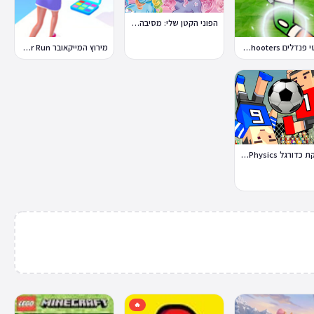
הפוני הקטן שלי: מסיבה בכפר
בועטי פנדלים Penalty Shooters
מירוץ המייקאובר Makeover Run
פיזיקת כדורגל Soccer Physics
🔥