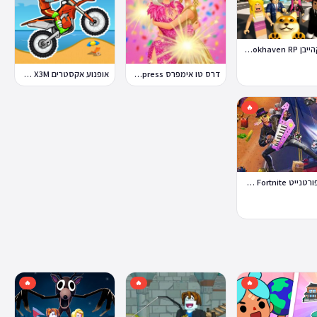
ברוקהייבן Brookhaven RP
דרס טו אימפרס Dress To Impress
אופנוע אקסטרים Moto X3M
🔥
לגו פורטנייט Lego Fortnite
🔥
🔥
🔥