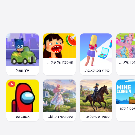
הפוני הקטן שלי: מסיבה בכפר
המטבח של טוקה בוקה
מירוץ המייקאובר Makeover Run
ילד חתול
🔥
4 קלון
סטאר סטייבל Star Stable Online
אינפיניטי ניקי Infinity Nikki
אמונג אס