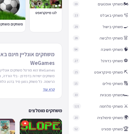
🏍️
משחקי אופנועים
19
לגו מיינקראפט
🫧
משחקי באבלס
23
🍳
משחקי בישול
29
👗
משחקי הלבשה
28
🧠
משחקי חשיבה
94
משחקים אונליין חינם בא
⚽
משחקי כדורגל
27
WeGames
WeGames הוא פורטל משחקים אונלי
⛏️
משחקי מיינקראפט
25
משחקים ישירות בדפדפן - בלי הורדה, 
הרשמה. כל משחק נטען מיד ברגע הלחיצ
🔠
משחקי מילים
15
לשחק שוב ושוב בחינם.
זמינות במכשיר
קרא עוד
מותאם למחשב שולחני, טאבלט וטלפון ניי
🏎️
משחקי מכוניות
33
באפליקציה נפרדת, מספיק דפדפן. חל
תומכים גם במגע וגם בעכבר/מקלדת, 
⚔️
משחקי מלחמה
121
משחקים מומלצים
לעבור בין מכשירים בלי לאבד את חוויי
משחקים לפי קטגוריה
הקטגוריות המר
🌍
משחקי סימולציה
20
(חשיבה, ספורט, מכוניות ועוד) מופיעות
🔥
יש גם תתי-קטגוריות ממוקדות יותר שיע
🏆
משחקי ספורט
52
בדיוק את המשחק המתאים - כמו משחק