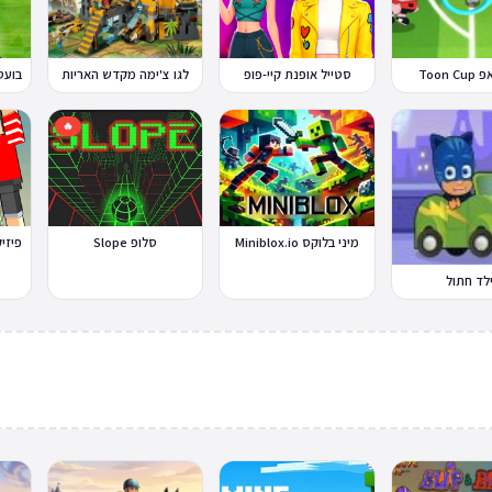
Toon 
סטייל אופנת קיי-פופ
לגו צ'ימה מקדש האריות
🔥
מיני בלוקס Miniblox.io
סלופ Slope
לד חתול