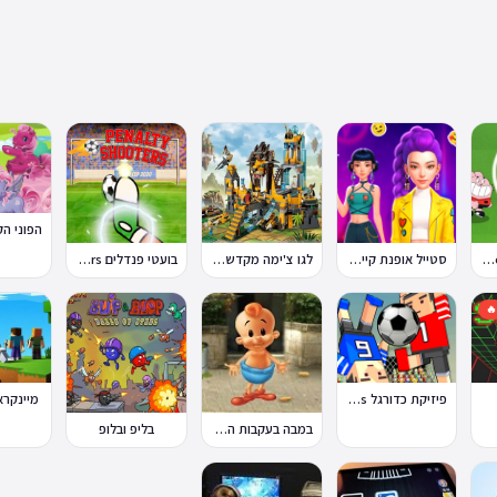
בועטי פנדלים Penalty Shooters
לגו צ'ימה מקדש האריות
סטייל אופנת קיי-פופ
טון קאפ Toon Cup

אפט 4 קלון
פיזיקת כדורגל Soccer Physics
בליפ ובלופ
במבה בעקבות החטיף החטוף 2