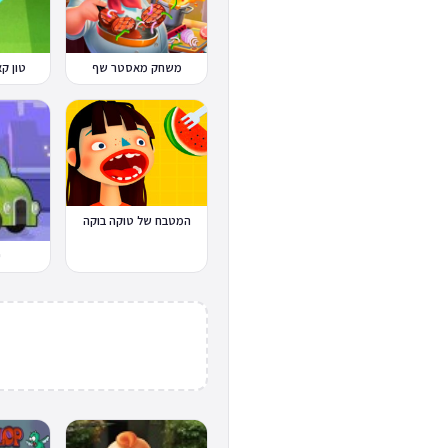
משחק מאסטר שף
טון קאפ Cup
המטבח של טוקה בוקה
י