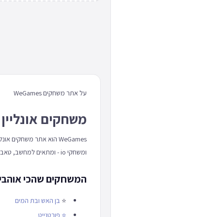
על אתר משחקים WeGames
משחקים אונליין 
WeGames הוא אתר משחקים
ומשחקי io - ומתאים למחשב, טאבלט וטלפון כאחד.
המשחקים שהכי אוהבים באתר
⭐
בן האש ובת המים
⭐
פורטנייט