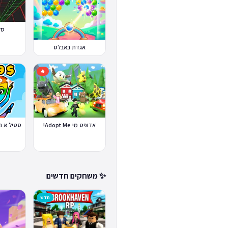
סלופ
אגדת באבלס
🔥
אדופט מי Adopt Me!
✨ משחקים חדשים
חדש