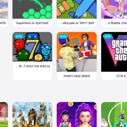
קרבות אופנה Fashion Battle
זומבי רויאל ZombsRoyale.io
סופרהקס Superhex.io
חדש
חדש
חדש
בן האש ובת המים 7: וחברים
GTA 6
משחק קופה ראשית