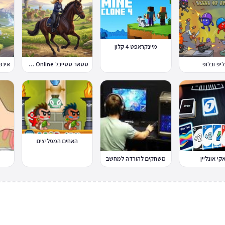
מיינקראפט 4 קלון
ליפ ובלופ
סטאר סטייבל Star Stable Online
האחים המפליצים
קי אונליין
משחקים להורדה למחשב