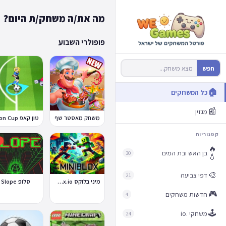
מה את/ה משחק/ת היום?
פופולרי השבוע
חפש
🏠
כל המשחקים
📰
מגזין
משחק מאסטר שף
קטגוריות

🔥
בן האש ובת המים
30
💧
🎨
דפי צביעה
21
סלופ Slope
מיני בלוקס Miniblox.io
🎮
חדשות משחקים
4
🕹️
משחקי .io
24