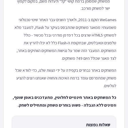
ממשחק שמסומן ברמת קושי "קל" ולעלות משם, במקום לקפוץ
ישר למשחק מורכב.
WeGames הוקם ב-2011, ולאורך השנים עבר האתר שינוי טכנולוגי
משמעותי: ממאגר משחקים שהתבסס בעיקר על Flash, למעבר מלא
למשחקי HTML5 שרצים בכל דפדפן מודרני ובכל מכשיר - כולל
טלפונים וטאבלטים, שבתקופת ה-Flash כלל לא יכלו להריץ את
המשחקים. המעבר הזה שמר על נגישות המשחקים הוותיקים באתר,
לצד מאגר שכולל היום 749 משחקים.
המשחקים באתר נבחרים בקפידה על ידי הצוות שלנו, כדי לוודא שכל
משחק שמתפרסם עומד ברמת האיכות והחוויה שאנחנו רוצים להציע
לגולשים.
כל המשחקים באתר חינמיים לחלוטין, מתעדכנים באופן שוטף,
וזמינים ללא הגבלה - פשוט בוחרים משחק ומתחילים לשחק.
שאלות נפוצות