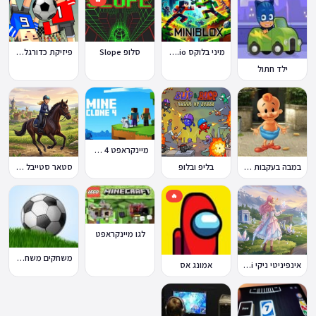
מיני בלוקס Miniblox.io
סלופ Slope
פיזיקת כדורגל Soccer Physics
ילד חתול
מיינקראפט 4 קלון
במבה בעקבות החטיף החטוף 2
בליפ ובלופ
סטאר סטייבל Star Stable Online
🔥
לגו מיינקראפט
משחקים משחקי כדורגל במחשב וברשת
אינפיניטי ניקי Infinity Nikki
אמונג אס