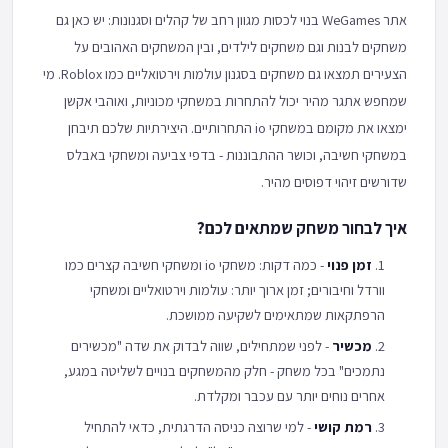
אתר WeGames בנוי לכסות מגוון רחב של קהלים וסגנונות: יש כאן גם
משחקים לבנות וגם משחקים לילדים, ובין המשחקים האהובים על
הצעירים תמצאו גם משחקים בסגנון עולמות וירטואליים כמו Roblox. מי
שמחפש אתגר מהיר יכול להתחרות במשחקי מכוניות, ואוהבי אקשן
ימצאו את מקומם במשחקי io התחרותיים. היצירתיות שלכם תיבחן
במשחקי חשיבה, וכושר ההתבוננות - בדפי צביעה ומשחקי באבלס
שדורשים זיהוי דפוסים מהיר.
איך לבחור משחק שמתאים לכם?
זמן פנוי
- כמה דקות: משחקי io ומשחקי חשיבה קצרים כמו
וורדל וחיבורים; זמן ארוך יותר: עולמות וירטואליים ומשחקי
הרפתקאות שמתאימים לשקיעה ממושכת.
מכשיר
- לפני שמתחילים, שווה לבדוק את שדה "מכשירים
נתמכים" בכל משחק - חלק מהמשחקים בנויים לשליטה במגע,
אחרים נוחים יותר עם עכבר ומקלדת.
רמת קושי
- למי שרוצה כניסה הדרגתית, כדאי להתחיל