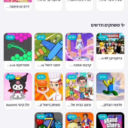
דרס טו אימפרס Dress To Impress
✨ משחקים חדשים
חדש
חדש
חדש
חדש
ברוקהייבן Brookhaven RP
קרבות אופנה Fashion Battle
זומבי רויאל ZombsRoyale.io
סופרהקס Superhex.io
חדש
חדש
חדש
חדש
פלאפי רובלוקס Flappy Roblox
עיצוב הבית של טוקה בוקה
משחק בישול קדחת הבישול Cooking Fever
הלו קיטי kuromi
חדש
חדש
חדש