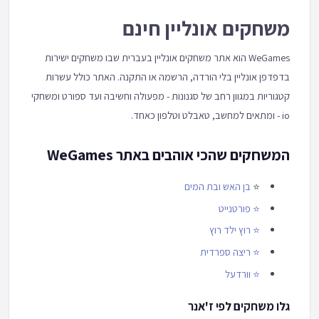
משחקים אונליין חינם
WeGames הוא אתר משחקים אונליין בעברית שבו משחקים ישירות
בדפדפן אונליין בלי הורדה, הרשמה או התקנה. האתר כולל עשרות
קטגוריות במגוון רחב של סגנונות - מפעולה וחשיבה ועד ספורט ומשחקי
io - ומתאים למחשב, טאבלט וטלפון כאחד.
המשחקים שהכי אוהבים באתר WeGames
⭐
בן האש ובת המים
⭐
פורטנייט
⭐
רוץ ילד רוץ
⭐
ריצה ספרדית
⭐
וורדעל
גלו משחקים לפי ז'אנר