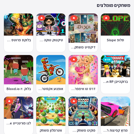
ההתאמה הזו מבטיחה שגם המשחקים הוותיקים ביותר באתר עדיין נגישים היום,
משחקים מומלצים
לצד תוספות שוטפות של משחקים חדשים.
🔥
🔥
🔥
סלופ Slope
טיקטוק טוקה בוקה
בלוקס פרוטס Blox Fruits
דיקסיט משחק Dixit
חדש
🔥
ברוקהייבן Brookhaven RP
דרס טו אימפרס Dress To Impress
אופנוע אקסטרים Moto X3M
בלוק .יו Bloxd.io
🔥
🔥
לגו פורטנייט Lego Fortnite
מרוץ קפיצות רמפה
פוקינו משחק אונליין
ווטרמלון משחק