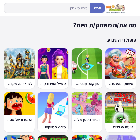
חפש
מה את/ה משחק/ת היום?
פופולרי השבוע
משחק מאסטר שף
טון קאפ Toon Cup
סטייל אופנת קיי-פופ
לגו צ'ימה מקדש האריות
הפוני הקטן שלי: מסיבה בכפר
המטבח של טוקה בוקה
בועטי פנדלים Penalty Shooters
מירוץ המייקאובר Makeover Run
🔥