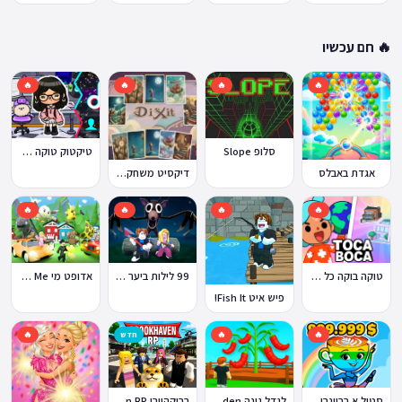
🔥 חם עכשיו
🔥
🔥
🔥
🔥
סלופ Slope
טיקטוק טוקה בוקה
אגדת באבלס
דיקסיט משחק Dixit
🔥
🔥
🔥
🔥
טוקה בוקה כל העולמות בחינם
99 לילות ביער Nights in the Forest
אדופט מי Adopt Me!
פיש איט Fish It!
🔥
🔥
חדש
🔥
ברוקהייבן Brookhaven RP
סטיל א בריינרוט Steal a Brainrot
לגדל גינה Grow a Garden