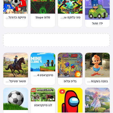
מיני בלוקס Miniblox.io
סלופ Slope
פיזיקת כדורגל Soccer Physics
ילד חתול
מיינקראפט 4 קלון
במבה בעקבות החטיף החטוף 2
בליפ ובלופ
סטאר סטייבל Star Stable Online
🔥
לגו מיינקראפט