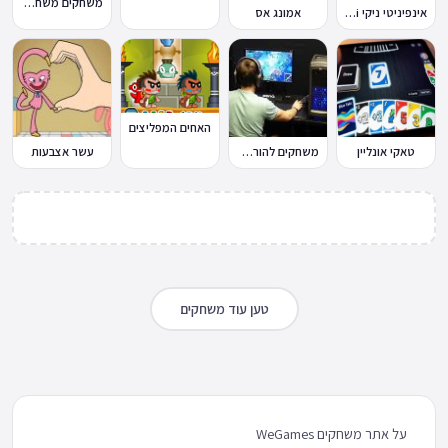
משחקים משחקי כדורגל במחשב וברשת
אינפיניטי ניקי Infinity Nikki
אמונג אס
האחים המפליצים
טאקי אונליין
משחקים להורדה למחשב
עשר אצבעות
טען עוד משחקים
על אתר משחקים WeGames