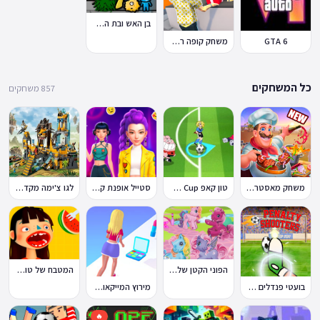
בן האש ובת המים 7: וחברים
GTA 6
משחק קופה ראשית
כל המשחקים
857 משחקים
משחק מאסטר שף
טון קאפ Toon Cup
סטייל אופנת קיי-פופ
לגו צ'ימה מקדש האריות
הפוני הקטן שלי: מסיבה בכפר
המטבח של טוקה בוקה
בועטי פנדלים Penalty Shooters
מירוץ המייקאובר Makeover Run
🔥