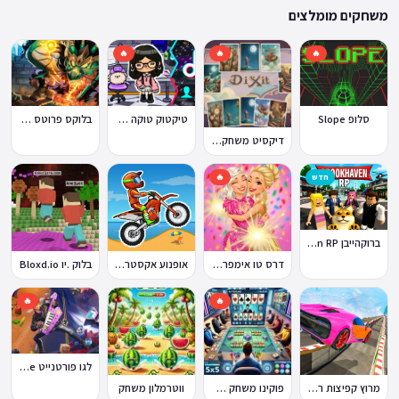
ההתאמה הזו מבטיחה שגם המשחקים הוותיקים ביותר באתר עדיין נגישים היום,
משחקים מומלצים
לצד תוספות שוטפות של משחקים חדשים.
🔥
🔥
🔥
סלופ Slope
טיקטוק טוקה בוקה
בלוקס פרוטס Blox Fruits
דיקסיט משחק Dixit
חדש
🔥
ברוקהייבן Brookhaven RP
דרס טו אימפרס Dress To Impress
אופנוע אקסטרים Moto X3M
בלוק .יו Bloxd.io
🔥
🔥
לגו פורטנייט Lego Fortnite
מרוץ קפיצות רמפה
פוקינו משחק אונליין
ווטרמלון משחק