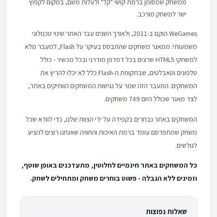
ממשחק שמסומן ברמת קושי "קל" ולעלות משם, במקום לקפוץ
ישר למשחק מורכב.
WeGames הוקם ב-2011, ולאורך השנים עבר האתר שינוי טכנולוגי
משמעותי: ממאגר משחקים שהתבסס בעיקר על Flash, למעבר מלא
למשחקי HTML5 שרצים בכל דפדפן מודרני ובכל מכשיר - כולל
טלפונים וטאבלטים, שבתקופת ה-Flash כלל לא יכלו להריץ את
המשחקים. המעבר הזה שמר על נגישות המשחקים הוותיקים באתר,
לצד מאגר שכולל היום 749 משחקים.
המשחקים באתר נבחרים בקפידה על ידי הצוות שלנו, כדי לוודא שכל
משחק שמתפרסם עומד ברמת האיכות והחוויה שאנחנו רוצים להציע
לגולשים.
כל המשחקים באתר חינמיים לחלוטין, מתעדכנים באופן שוטף,
וזמינים ללא הגבלה - פשוט בוחרים משחק ומתחילים לשחק.
שאלות נפוצות