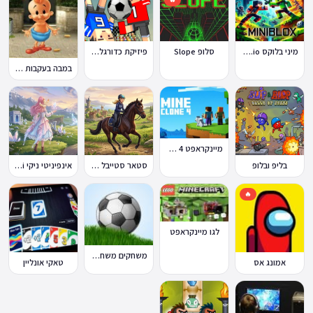
מיני בלוקס Miniblox.io
סלופ Slope
פיזיקת כדורגל Soccer Physics
במבה בעקבות החטיף החטוף 2
מיינקראפט 4 קלון
בליפ ובלופ
סטאר סטייבל Star Stable Online
אינפיניטי ניקי Infinity Nikki
🔥
לגו מיינקראפט
משחקים משחקי כדורגל במחשב וברשת
אמונג אס
טאקי אונליין