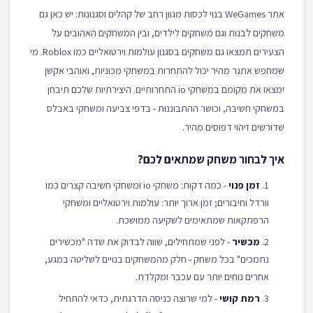
אתר WeGames בנוי לכסות מגוון רחב של קהלים וסגנונות: יש כאן גם
משחקים לבנות וגם משחקים לילדים, ובין המשחקים האהובים על
הצעירים תמצאו גם משחקים בסגנון עולמות וירטואליים כמו Roblox. מי
שמחפש אתגר מהיר יכול להתחרות במשחקי מכוניות, ואוהבי אקשן
ימצאו את מקומם במשחקי io התחרותיים. היצירתיות שלכם תיבחן
במשחקי חשיבה, וכושר ההתבוננות - בדפי צביעה ומשחקי באבלס
שדורשים זיהוי דפוסים מהיר.
איך לבחור משחק שמתאים לכם?
זמן פנוי
- כמה דקות: משחקי io ומשחקי חשיבה קצרים כמו
וורדל וחיבורים; זמן ארוך יותר: עולמות וירטואליים ומשחקי
הרפתקאות שמתאימים לשקיעה ממושכת.
מכשיר
- לפני שמתחילים, שווה לבדוק את שדה "מכשירים
נתמכים" בכל משחק - חלק מהמשחקים בנויים לשליטה במגע,
אחרים נוחים יותר עם עכבר ומקלדת.
רמת קושי
- למי שרוצה כניסה הדרגתית, כדאי להתחיל