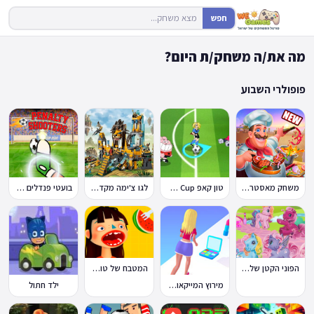
חפש
מה את/ה משחק/ת היום?
פופולרי השבוע
משחק מאסטר שף
טון קאפ Toon Cup
לגו צ'ימה מקדש האריות
בועטי פנדלים Penalty Shooters
הפוני הקטן שלי: מסיבה בכפר
המטבח של טוקה בוקה
מירוץ המייקאובר Makeover Run
ילד חתול
🔥