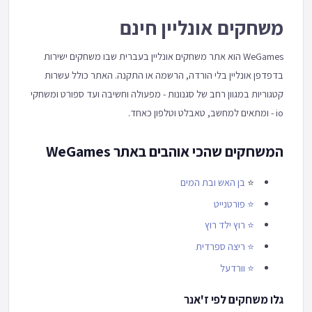
משחקים אונליין חינם
WeGames הוא אתר משחקים אונליין בעברית שבו משחקים ישירות
בדפדפן אונליין בלי הורדה, הרשמה או התקנה. האתר כולל עשרות
קטגוריות במגוון רחב של סגנונות - מפעולה וחשיבה ועד ספורט ומשחקי
io - ומתאים למחשב, טאבלט וטלפון כאחד.
המשחקים שהכי אוהבים באתר WeGames
⭐
בן האש ובת המים
⭐
פורטנייט
⭐
רוץ ילד רוץ
⭐
ריצה ספרדית
⭐
וורדעל
גלו משחקים לפי ז'אנר