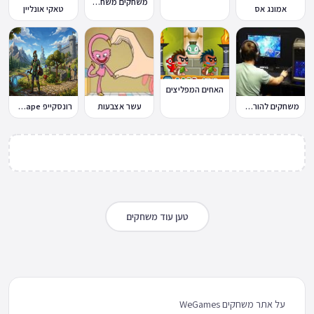
משחקים משחקי כדורגל במחשב וברשת
אמונג אס
טאקי אונליין
האחים המפליצים
משחקים להורדה למחשב
עשר אצבעות
רונסקייפ RuneScape
טען עוד משחקים
על אתר משחקים WeGames