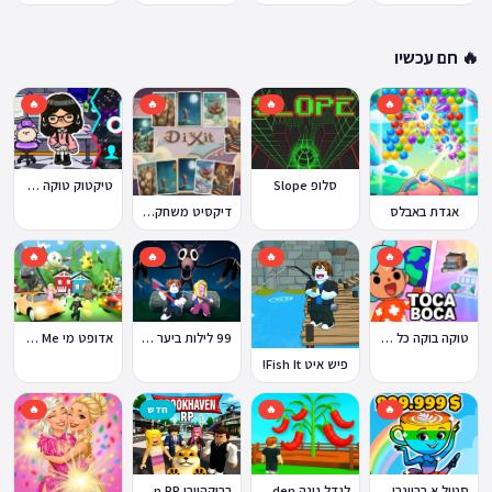
🔥 חם עכשיו
🔥
🔥
🔥
🔥
סלופ Slope
טיקטוק טוקה בוקה
אגדת באבלס
דיקסיט משחק Dixit
🔥
🔥
🔥
🔥
טוקה בוקה כל העולמות בחינם
99 לילות ביער Nights in the Forest
אדופט מי Adopt Me!
פיש איט Fish It!
🔥
🔥
חדש
🔥
ברוקהייבן Brookhaven RP
סטיל א בריינרוט Steal a Brainrot
לגדל גינה Grow a Garden