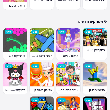
דרס טו אימפרס Dress To Impress
✨ משחקים חדשים
חדש
חדש
חדש
חדש
ברוקהייבן Brookhaven RP
קרבות אופנה Fashion Battle
זומבי רויאל ZombsRoyale.io
סופרהקס Superhex.io
חדש
חדש
חדש
חדש
פלאפי רובלוקס Flappy Roblox
עיצוב הבית של טוקה בוקה
משחק בישול קדחת הבישול Cooking Fever
הלו קיטי kuromi
חדש
חדש
חדש