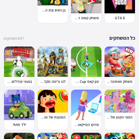
בן האש ובת המים 7: וחברים
GTA 6
משחק קופה ראשית
כל המשחקים
857 משחקים
משחק מאסטר שף
טון קאפ Toon Cup
לגו צ'ימה מקדש האריות
בועטי פנדלים Penalty Shooters
הפוני הקטן שלי: מסיבה בכפר
המטבח של טוקה בוקה
מירוץ המייקאובר Makeover Run
ילד חתול
🔥