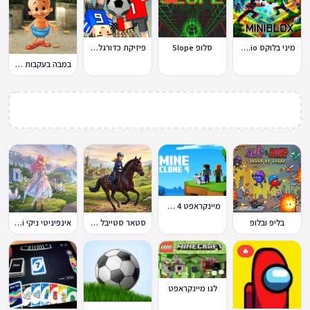
מיני בלוקס Miniblox.io
סלופ Slope
פיזיקת כדורגל Soccer Physics
במבה בעקבות החטיף החטוף 2
מיינקראפט 4 קלון
בליפ ובלופ
סטאר סטייבל Star Stable Online
אינפיניטי ניקי Infinity Nikki
🔥
לגו מיינקראפט