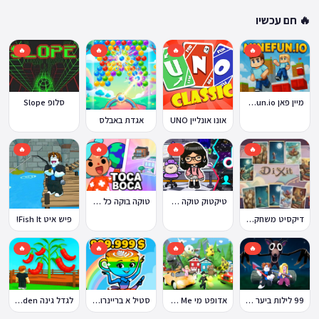
🔥 חם עכשיו
🔥
🔥
🔥
🔥
מיין פאן MineFun.io
סלופ Slope
אונו אונליין UNO
אגדת באבלס
🔥
🔥
🔥
🔥
טוקה בוקה כל העולמות בחינם
טיקטוק טוקה בוקה
דיקסיט משחק Dixit
פיש איט Fish It!
🔥
🔥
🔥
🔥
99 לילות ביער Nights in the Forest
אדופט מי Adopt Me!
סטיל א בריינרוט Steal a Brainrot
לגדל גינה Grow a Garden