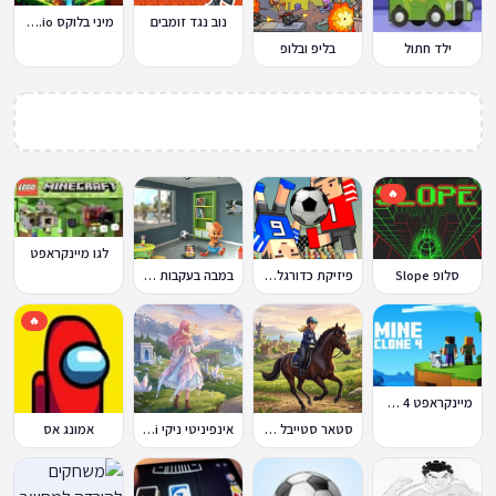
נוב נגד זומבים
מיני בלוקס Miniblox.io
ילד חתול
בליפ ובלופ
🔥
לגו מיינקראפט
במבה בעקבות החטיף החטוף 1
סלופ Slope
פיזיקת כדורגל Soccer Physics
🔥
מיינקראפט 4 קלון
סטאר סטייבל Star Stable Online
אינפיניטי ניקי Infinity Nikki
אמונג אס