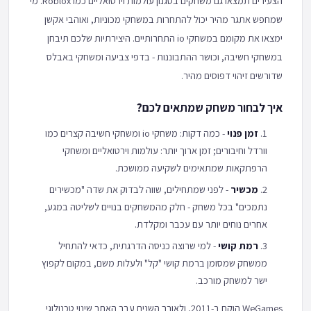
הצעירים תמצאו גם משחקים בסגנון עולמות וירטואליים כמו Roblox. מי
שמחפש אתגר מהיר יכול להתחרות במשחקי מכוניות, ואוהבי אקשן
ימצאו את מקומם במשחקי io התחרותיים. היצירתיות שלכם תיבחן
במשחקי חשיבה, וכושר ההתבוננות - בדפי צביעה ומשחקי באבלס
שדורשים זיהוי דפוסים מהיר.
איך לבחור משחק שמתאים לכם?
זמן פנוי
- כמה דקות: משחקי io ומשחקי חשיבה קצרים כמו
וורדל וחיבורים; זמן ארוך יותר: עולמות וירטואליים ומשחקי
הרפתקאות שמתאימים לשקיעה ממושכת.
מכשיר
- לפני שמתחילים, שווה לבדוק את שדה "מכשירים
נתמכים" בכל משחק - חלק מהמשחקים בנויים לשליטה במגע,
אחרים נוחים יותר עם עכבר ומקלדת.
רמת קושי
- למי שרוצה כניסה הדרגתית, כדאי להתחיל
ממשחק שמסומן ברמת קושי "קל" ולעלות משם, במקום לקפוץ
ישר למשחק מורכב.
WeGames הוקם ב-2011, ולאורך השנים עבר האתר שינוי טכנולוגי