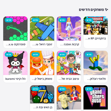
✨ משחקים חדשים
חדש
חדש
חדש
חדש
ברוקהייבן Brookhaven RP
קרבות אופנה Fashion Battle
זומבי רויאל ZombsRoyale.io
סופרהקס Superhex.io
חדש
חדש
חדש
חדש
פלאפי רובלוקס Flappy Roblox
עיצוב הבית של טוקה בוקה
משחק בישול קדחת הבישול Cooking Fever
הלו קיטי kuromi
חדש
חדש
חדש
בן האש ובת המים 7: וחברים