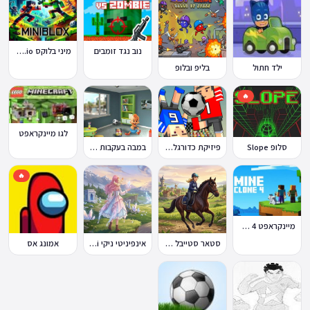
נוב נגד זומבים
מיני בלוקס Miniblox.io
ילד חתול
בליפ ובלופ
🔥
לגו מיינקראפט
במבה בעקבות החטיף החטוף 1
סלופ Slope
פיזיקת כדורגל Soccer Physics
🔥
מיינקראפט 4 קלון
סטאר סטייבל Star Stable Online
אינפיניטי ניקי Infinity Nikki
אמונג אס