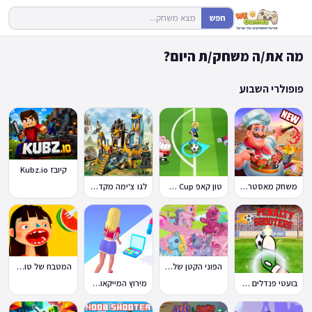
חפש
מה את/ה משחק/ת היום?
פופולרי השבוע
קיובז Kubz.io
משחק מאסטר שף
טון קאפ Toon Cup
לגו צ'ימה מקדש האריות
הפוני הקטן שלי: מסיבה בכפר
המטבח של טוקה בוקה
בועטי פנדלים Penalty Shooters
מירוץ המייקאובר Makeover Run