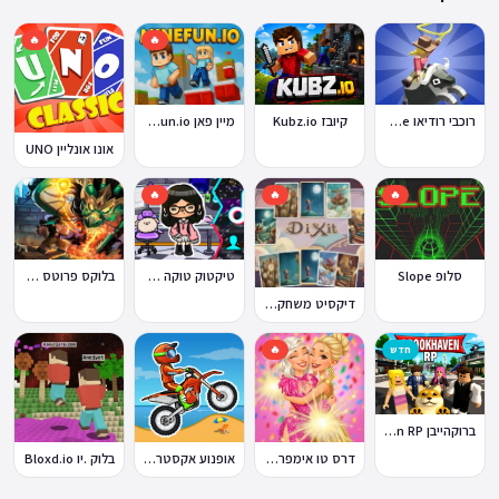
🔥
🔥
קיובז Kubz.io
מיין פאן MineFun.io
רוכבי רודיאו Rodeo Stampede
אונו אונליין UNO
🔥
🔥
🔥
סלופ Slope
טיקטוק טוקה בוקה
בלוקס פרוטס Blox Fruits
דיקסיט משחק Dixit
חדש
🔥
ברוקהייבן Brookhaven RP
דרס טו אימפרס Dress To Impress
אופנוע אקסטרים Moto X3M
בלוק .יו Bloxd.io