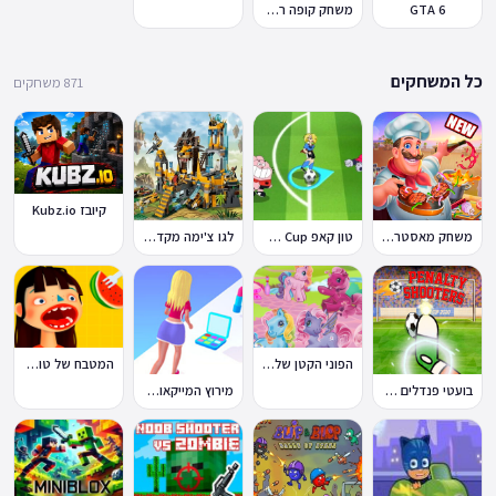
GTA 6
משחק קופה ראשית
כל המשחקים
871 משחקים
קיובז Kubz.io
משחק מאסטר שף
טון קאפ Toon Cup
לגו צ'ימה מקדש האריות
הפוני הקטן שלי: מסיבה בכפר
המטבח של טוקה בוקה
בועטי פנדלים Penalty Shooters
מירוץ המייקאובר Makeover Run