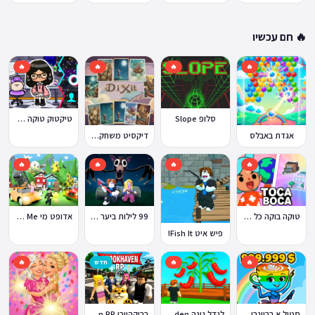
🔥 חם עכשיו
🔥
🔥
🔥
🔥
סלופ Slope
טיקטוק טוקה בוקה
אגדת באבלס
דיקסיט משחק Dixit
🔥
🔥
🔥
🔥
טוקה בוקה כל העולמות בחינם
99 לילות ביער Nights in the Forest
אדופט מי Adopt Me!
פיש איט Fish It!
🔥
🔥
חדש
🔥
ברוקהייבן Brookhaven RP
סטיל א בריינרוט Steal a Brainrot
לגדל גינה Grow a Garden