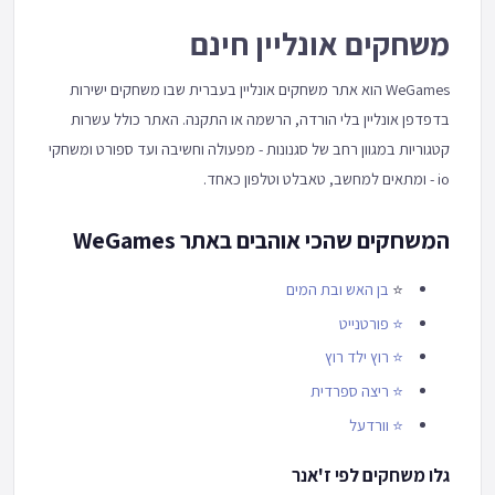
משחקים אונליין חינם
WeGames הוא אתר משחקים אונליין בעברית שבו משחקים ישירות
בדפדפן אונליין בלי הורדה, הרשמה או התקנה. האתר כולל עשרות
קטגוריות במגוון רחב של סגנונות - מפעולה וחשיבה ועד ספורט ומשחקי
io - ומתאים למחשב, טאבלט וטלפון כאחד.
המשחקים שהכי אוהבים באתר WeGames
⭐
בן האש ובת המים
⭐
פורטנייט
⭐
רוץ ילד רוץ
⭐
ריצה ספרדית
⭐
וורדעל
גלו משחקים לפי ז'אנר