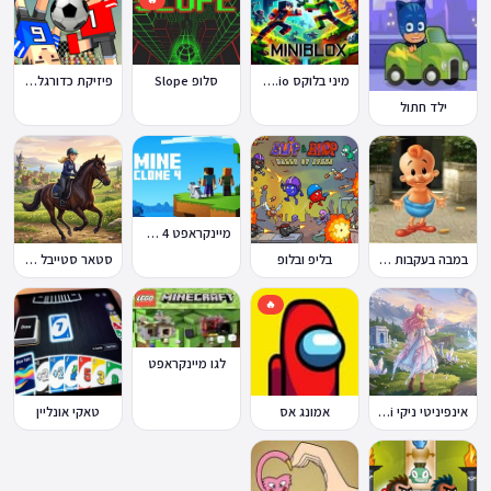
מיני בלוקס Miniblox.io
סלופ Slope
פיזיקת כדורגל Soccer Physics
ילד חתול
מיינקראפט 4 קלון
במבה בעקבות החטיף החטוף 2
בליפ ובלופ
סטאר סטייבל Star Stable Online
🔥
לגו מיינקראפט
אינפיניטי ניקי Infinity Nikki
אמונג אס
טאקי אונליין