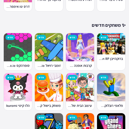
דרס טו אימפרס Dress To Impress
✨ משחקים חדשים
חדש
חדש
חדש
חדש
ברוקהייבן Brookhaven RP
קרבות אופנה Fashion Battle
זומבי רויאל ZombsRoyale.io
סופרהקס Superhex.io
חדש
חדש
חדש
חדש
פלאפי רובלוקס Flappy Roblox
עיצוב הבית של טוקה בוקה
משחק בישול קדחת הבישול Cooking Fever
הלו קיטי kuromi
חדש
חדש
חדש