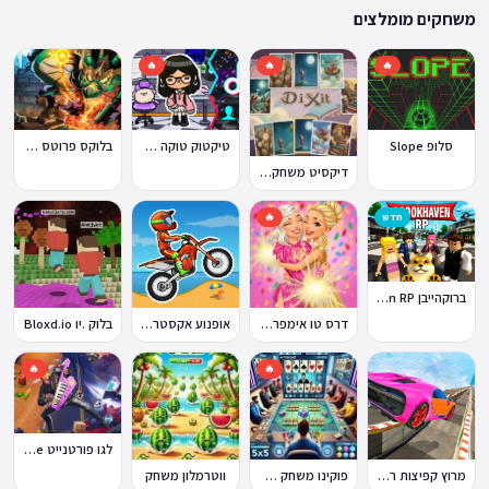
ההתאמה הזו מבטיחה שגם המשחקים הוותיקים ביותר באתר עדיין נגישים היום,
משחקים מומלצים
לצד תוספות שוטפות של משחקים חדשים.
🔥
🔥
🔥
סלופ Slope
טיקטוק טוקה בוקה
בלוקס פרוטס Blox Fruits
דיקסיט משחק Dixit
חדש
🔥
ברוקהייבן Brookhaven RP
דרס טו אימפרס Dress To Impress
אופנוע אקסטרים Moto X3M
בלוק .יו Bloxd.io
🔥
🔥
לגו פורטנייט Lego Fortnite
מרוץ קפיצות רמפה
פוקינו משחק אונליין
ווטרמלון משחק