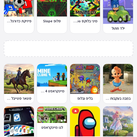
מיני בלוקס Miniblox.io
סלופ Slope
פיזיקת כדורגל Soccer Physics
ילד חתול
מיינקראפט 4 קלון
במבה בעקבות החטיף החטוף 2
בליפ ובלופ
סטאר סטייבל Star Stable Online
🔥
לגו מיינקראפט