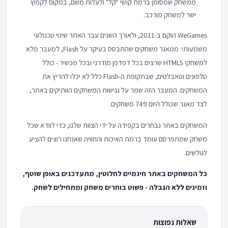
ממשחק שמסומן ברמת קושי "קל" ולעלות משם, במקום לקפוץ
ישר למשחק מורכב.
WeGames הוקם ב-2011, ולאורך השנים עבר האתר שינוי טכנולוגי
משמעותי: ממאגר משחקים שהתבסס בעיקר על Flash, למעבר מלא
למשחקי HTML5 שרצים בכל דפדפן מודרני ובכל מכשיר - כולל
טלפונים וטאבלטים, שבתקופת ה-Flash כלל לא יכלו להריץ את
המשחקים. המעבר הזה שמר על נגישות המשחקים הוותיקים באתר,
לצד מאגר שכולל היום 749 משחקים.
המשחקים באתר נבחרים בקפידה על ידי הצוות שלנו, כדי לוודא שכל
משחק שמתפרסם עומד ברמת האיכות והחוויה שאנחנו רוצים להציע
לגולשים.
כל המשחקים באתר חינמיים לחלוטין, מתעדכנים באופן שוטף,
וזמינים ללא הגבלה - פשוט בוחרים משחק ומתחילים לשחק.
שאלות נפוצות