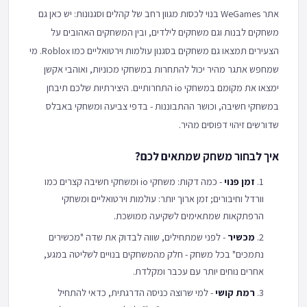
אתר WeGames בנוי לכסות מגוון רחב של קהלים וסגנונות: יש כאן גם
משחקים לבנות וגם משחקים לילדים, ובין המשחקים האהובים על
הצעירים תמצאו גם משחקים בסגנון עולמות וירטואליים כמו Roblox. מי
שמחפש אתגר מהיר יכול להתחרות במשחקי מכוניות, ואוהבי אקשן
ימצאו את מקומם במשחקי io התחרותיים. היצירתיות שלכם תיבחן
במשחקי חשיבה, וכושר ההתבוננות - בדפי צביעה ומשחקי באבלס
שדורשים זיהוי דפוסים מהיר.
איך לבחור משחק שמתאים לכם?
זמן פנוי
- כמה דקות: משחקי io ומשחקי חשיבה קצרים כמו
וורדל וחיבורים; זמן ארוך יותר: עולמות וירטואליים ומשחקי
הרפתקאות שמתאימים לשקיעה ממושכת.
מכשיר
- לפני שמתחילים, שווה לבדוק את שדה "מכשירים
נתמכים" בכל משחק - חלק מהמשחקים בנויים לשליטה במגע,
אחרים נוחים יותר עם עכבר ומקלדת.
רמת קושי
- למי שרוצה כניסה הדרגתית, כדאי להתחיל