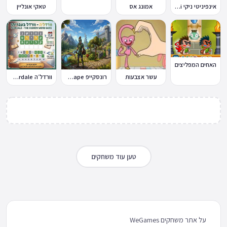
אינפיניטי ניקי Infinity Nikki
אמונג אס
טאקי אונליין
האחים המפליצים
עשר אצבעות
רונסקייפ RuneScape
וורדל׳ה Wordale
טען עוד משחקים
על אתר משחקים WeGames