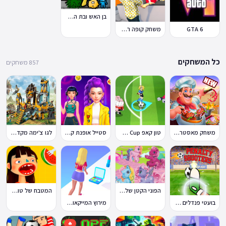
בן האש ובת המים 7: וחברים
GTA 6
משחק קופה ראשית
כל המשחקים
857 משחקים
משחק מאסטר שף
טון קאפ Toon Cup
סטייל אופנת קיי-פופ
לגו צ'ימה מקדש האריות
הפוני הקטן שלי: מסיבה בכפר
המטבח של טוקה בוקה
בועטי פנדלים Penalty Shooters
מירוץ המייקאובר Makeover Run
🔥