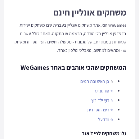
משחקים אונליין חינם
WeGames הוא אתר משחקים אונליין בעברית שבו משחקים ישירות
בדפדפן אונליין בלי הורדה, הרשמה או התקנה. האתר כולל עשרות
קטגוריות במגוון רחב של סגנונות - מפעולה וחשיבה ועד ספורט ומשחקי
io - ומתאים למחשב, טאבלט וטלפון כאחד.
המשחקים שהכי אוהבים באתר WeGames
⭐
בן האש ובת המים
⭐
פורטנייט
⭐
רוץ ילד רוץ
⭐
ריצה ספרדית
⭐
וורדעל
גלו משחקים לפי ז'אנר