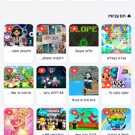
🔥 חם עכשיו
🔥
🔥
🔥
🔥
סלופ Slope
טיקטוק טוקה בוקה
אגדת באבלס
דיקסיט משחק Dixit
🔥
🔥
🔥
🔥
טוקה בוקה כל העולמות בחינם
99 לילות ביער Nights in the Forest
אדופט מי Adopt Me!
פיש איט Fish It!
🔥
🔥
חדש
🔥
ברוקהייבן Brookhaven RP
סטיל א בריינרוט Steal a Brainrot
לגדל גינה Grow a Garden