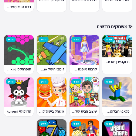
דרס טו אימפרס Dress To Impress
✨ משחקים חדשים
חדש
חדש
חדש
חדש
ברוקהייבן Brookhaven RP
קרבות אופנה Fashion Battle
זומבי רויאל ZombsRoyale.io
סופרהקס Superhex.io
חדש
חדש
חדש
חדש
פלאפי רובלוקס Flappy Roblox
עיצוב הבית של טוקה בוקה
משחק בישול קדחת הבישול Cooking Fever
הלו קיטי kuromi
חדש
חדש
חדש