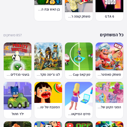
בן האש ובת המים 7: וחברים
GTA 6
משחק קופה ראשית
כל המשחקים
857 משחקים
משחק מאסטר שף
טון קאפ Toon Cup
לגו צ'ימה מקדש האריות
בועטי פנדלים Penalty Shooters
הפוני הקטן שלי: מסיבה בכפר
המטבח של טוקה בוקה
מירוץ המייקאובר Makeover Run
ילד חתול
🔥