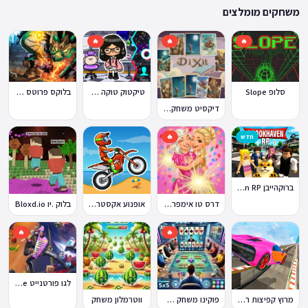
ההתאמה הזו מבטיחה שגם המשחקים הוותיקים ביותר באתר עדיין נגישים היום,
משחקים מומלצים
לצד תוספות שוטפות של משחקים חדשים.
🔥
🔥
🔥
סלופ Slope
טיקטוק טוקה בוקה
בלוקס פרוטס Blox Fruits
דיקסיט משחק Dixit
חדש
🔥
ברוקהייבן Brookhaven RP
דרס טו אימפרס Dress To Impress
אופנוע אקסטרים Moto X3M
בלוק .יו Bloxd.io
🔥
🔥
לגו פורטנייט Lego Fortnite
מרוץ קפיצות רמפה
פוקינו משחק אונליין
ווטרמלון משחק