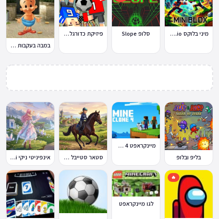
מיני בלוקס Miniblox.io
סלופ Slope
פיזיקת כדורגל Soccer Physics
במבה בעקבות החטיף החטוף 2
מיינקראפט 4 קלון
בליפ ובלופ
סטאר סטייבל Star Stable Online
אינפיניטי ניקי Infinity Nikki
🔥
לגו מיינקראפט