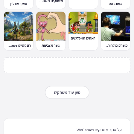
משחקים משחקי כדורגל במחשב וברשת
אמונג אס
טאקי אונליין
האחים המפליצים
משחקים להורדה למחשב
עשר אצבעות
רונסקייפ RuneScape
טען עוד משחקים
על אתר משחקים WeGames