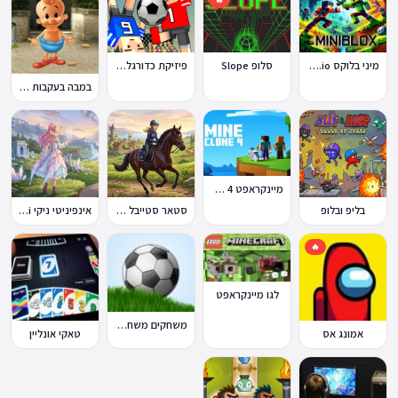
מיני בלוקס Miniblox.io
סלופ Slope
פיזיקת כדורגל Soccer Physics
במבה בעקבות החטיף החטוף 2
מיינקראפט 4 קלון
בליפ ובלופ
סטאר סטייבל Star Stable Online
אינפיניטי ניקי Infinity Nikki
🔥
לגו מיינקראפט
משחקים משחקי כדורגל במחשב וברשת
אמונג אס
טאקי אונליין