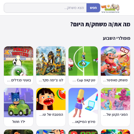
חפש
מה את/ה משחק/ת היום?
פופולרי השבוע
משחק מאסטר שף
טון קאפ Toon Cup
לגו צ'ימה מקדש האריות
בועטי פנדלים Penalty Shooters
הפוני הקטן שלי: מסיבה בכפר
המטבח של טוקה בוקה
מירוץ המייקאובר Makeover Run
ילד חתול
🔥