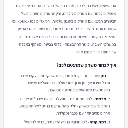
אתר WeGames בנוי לכסות מגוון רחב של קהלים וסגנונות: יש כאן גם
משחקים לבנות וגם משחקים לילדים, ובין המשחקים האהובים על
הצעירים תמצאו גם משחקים בסגנון עולמות וירטואליים כמו Roblox. מי
שמחפש אתגר מהיר יכול להתחרות במשחקי מכוניות, ואוהבי אקשן
ימצאו את מקומם במשחקי io התחרותיים. היצירתיות שלכם תיבחן
במשחקי חשיבה, וכושר ההתבוננות - בדפי צביעה ומשחקי באבלס
שדורשים זיהוי דפוסים מהיר.
איך לבחור משחק שמתאים לכם?
זמן פנוי
- כמה דקות: משחקי io ומשחקי חשיבה קצרים כמו
וורדל וחיבורים; זמן ארוך יותר: עולמות וירטואליים ומשחקי
הרפתקאות שמתאימים לשקיעה ממושכת.
מכשיר
- לפני שמתחילים, שווה לבדוק את שדה "מכשירים
נתמכים" בכל משחק - חלק מהמשחקים בנויים לשליטה במגע,
אחרים נוחים יותר עם עכבר ומקלדת.
רמת קושי
- למי שרוצה כניסה הדרגתית, כדאי להתחיל