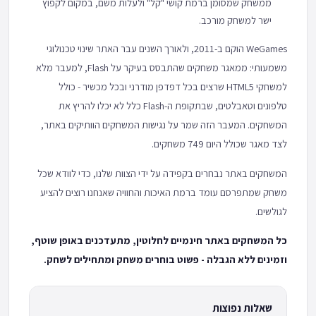
ממשחק שמסומן ברמת קושי "קל" ולעלות משם, במקום לקפוץ
ישר למשחק מורכב.
WeGames הוקם ב-2011, ולאורך השנים עבר האתר שינוי טכנולוגי
משמעותי: ממאגר משחקים שהתבסס בעיקר על Flash, למעבר מלא
למשחקי HTML5 שרצים בכל דפדפן מודרני ובכל מכשיר - כולל
טלפונים וטאבלטים, שבתקופת ה-Flash כלל לא יכלו להריץ את
המשחקים. המעבר הזה שמר על נגישות המשחקים הוותיקים באתר,
לצד מאגר שכולל היום 749 משחקים.
המשחקים באתר נבחרים בקפידה על ידי הצוות שלנו, כדי לוודא שכל
משחק שמתפרסם עומד ברמת האיכות והחוויה שאנחנו רוצים להציע
לגולשים.
כל המשחקים באתר חינמיים לחלוטין, מתעדכנים באופן שוטף,
וזמינים ללא הגבלה - פשוט בוחרים משחק ומתחילים לשחק.
שאלות נפוצות