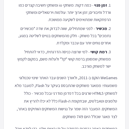
זמן פנוי
- כמה דקות: משחקי io ומשחקי חשיבה קצרים כמו
וורדל וחיבורים; זמן ארוך יותר: עולמות וירטואליים ומשחקי
הרפתקאות שמתאימים לשקיעה ממושכת.
מכשיר
- לפני שמתחילים, שווה לבדוק את שדה "מכשירים
נתמכים" בכל משחק - חלק מהמשחקים בנויים לשליטה במגע,
אחרים נוחים יותר עם עכבר ומקלדת.
רמת קושי
- למי שרוצה כניסה הדרגתית, כדאי להתחיל
ממשחק שמסומן ברמת קושי "קל" ולעלות משם, במקום לקפוץ
ישר למשחק מורכב.
WeGames הוקם ב-2011, ולאורך השנים עבר האתר שינוי טכנולוגי
משמעותי: ממאגר משחקים שהתבסס בעיקר על Flash, למעבר מלא
למשחקי HTML5 שרצים בכל דפדפן מודרני ובכל מכשיר - כולל
טלפונים וטאבלטים, שבתקופת ה-Flash כלל לא יכלו להריץ את
המשחקים. המעבר הזה שמר על נגישות המשחקים הוותיקים באתר,
לצד מאגר שכולל היום 749 משחקים.
המשחקים באתר נבחרים בקפידה על ידי הצוות שלנו, כדי לוודא שכל