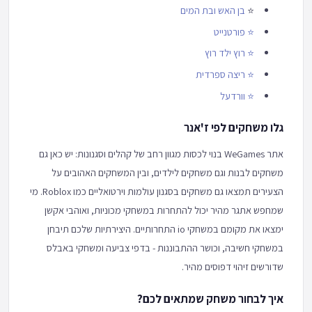
⭐
בן האש ובת המים
⭐
פורטנייט
⭐
רוץ ילד רוץ
⭐
ריצה ספרדית
⭐
וורדעל
גלו משחקים לפי ז'אנר
אתר WeGames בנוי לכסות מגוון רחב של קהלים וסגנונות: יש כאן גם
משחקים לבנות וגם משחקים לילדים, ובין המשחקים האהובים על
הצעירים תמצאו גם משחקים בסגנון עולמות וירטואליים כמו Roblox. מי
שמחפש אתגר מהיר יכול להתחרות במשחקי מכוניות, ואוהבי אקשן
ימצאו את מקומם במשחקי io התחרותיים. היצירתיות שלכם תיבחן
במשחקי חשיבה, וכושר ההתבוננות - בדפי צביעה ומשחקי באבלס
שדורשים זיהוי דפוסים מהיר.
איך לבחור משחק שמתאים לכם?