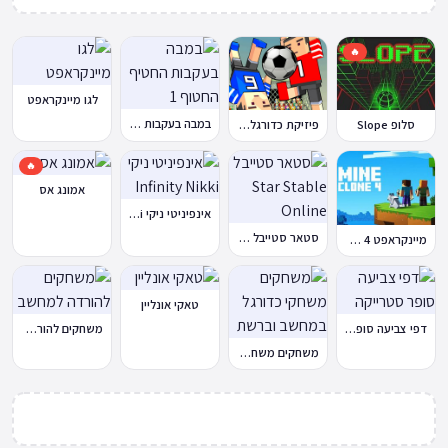
🔥
לגו מיינקראפט
במבה בעקבות החטיף החטוף 1
סלופ Slope
פיזיקת כדורגל Soccer Physics
🔥
אמונג אס
אינפיניטי ניקי Infinity Nikki
סטאר סטייבל Star Stable Online
מיינקראפט 4 קלון
טאקי אונליין
דפי צביעה סופר סטרייקה
משחקים להורדה למחשב
משחקים משחקי כדורגל במחשב וברשת