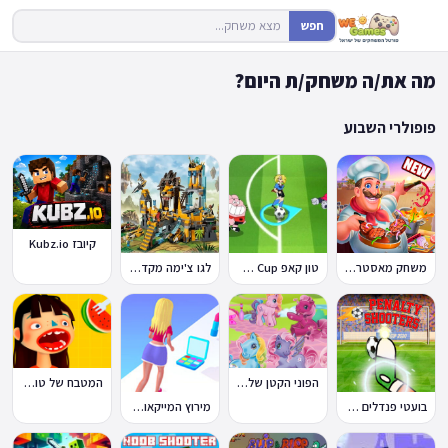
חפש
מה את/ה משחק/ת היום?
פופולרי השבוע
קיובז Kubz.io
משחק מאסטר שף
טון קאפ Toon Cup
לגו צ'ימה מקדש האריות
הפוני הקטן שלי: מסיבה בכפר
המטבח של טוקה בוקה
בועטי פנדלים Penalty Shooters
מירוץ המייקאובר Makeover Run