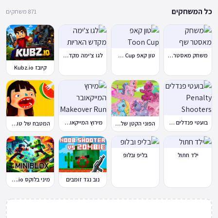
כל המשחקים
871 משחקים
משחק מאסטר שף
טון קאפ Toon Cup
לגו צ'ימה מקדש האריות
קיובז Kubz.io
בועטי פנדלים Penalty Shooters
מירוץ המייקאובר Makeover Run
הפוני הקטן שלי: מסיבה בכפר
המטבח של טוקה בוקה
ילד חתול
בליפ ובלופ
נוב נגד זומבים
מיני בלוקס Miniblox.io