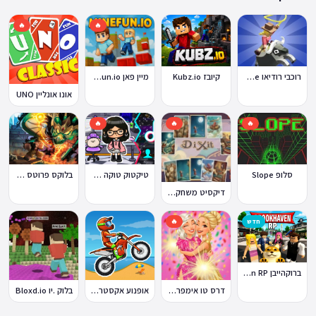
🔥
🔥
קיובז Kubz.io
מיין פאן MineFun.io
רוכבי רודיאו Rodeo Stampede
אונו אונליין UNO
🔥
🔥
🔥
סלופ Slope
טיקטוק טוקה בוקה
בלוקס פרוטס Blox Fruits
דיקסיט משחק Dixit
חדש
🔥
ברוקהייבן Brookhaven RP
דרס טו אימפרס Dress To Impress
אופנוע אקסטרים Moto X3M
בלוק .יו Bloxd.io