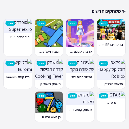
✨ משחקים חדשים
חדש
חדש
חדש
חדש
סופרהקס Superhex.io
ברוקהייבן Brookhaven RP
קרבות אופנה Fashion Battle
זומבי רויאל ZombsRoyale.io
חדש
חדש
חדש
חדש
עיצוב הבית של טוקה בוקה
הלו קיטי kuromi
פלאפי רובלוקס Flappy Roblox
משחק בישול קדחת הבישול Cooking Fever
חדש
חדש
חדש
GTA 6
משחק קופה ראשית
בן האש ובת המים 7: וחברים