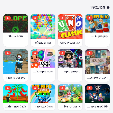
🔥 חם עכשיו
🔥
🔥
🔥
🔥
מיין פאן MineFun.io
סלופ Slope
אונו אונליין UNO
אגדת באבלס
🔥
🔥
🔥
🔥
טוקה בוקה כל העולמות בחינם
טיקטוק טוקה בוקה
דיקסיט משחק Dixit
פיש איט Fish It!
🔥
🔥
🔥
🔥
99 לילות ביער Nights in the Forest
אדופט מי Adopt Me!
סטיל א בריינרוט Steal a Brainrot
לגדל גינה Grow a Garden