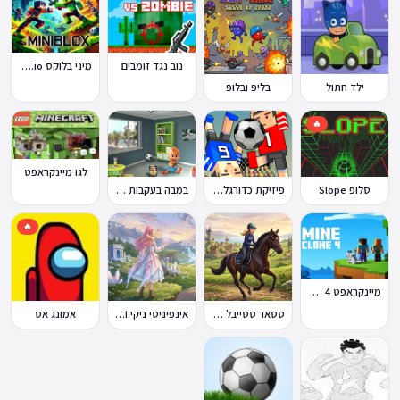
נוב נגד זומבים
מיני בלוקס Miniblox.io
ילד חתול
בליפ ובלופ
🔥
לגו מיינקראפט
במבה בעקבות החטיף החטוף 1
סלופ Slope
פיזיקת כדורגל Soccer Physics
🔥
מיינקראפט 4 קלון
סטאר סטייבל Star Stable Online
אינפיניטי ניקי Infinity Nikki
אמונג אס