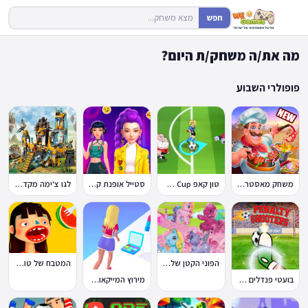
חפש
מה את/ה משחק/ת היום?
פופולרי השבוע
משחק מאסטר שף
טון קאפ Toon Cup
סטייל אופנת קיי-פופ
לגו צ'ימה מקדש האריות
הפוני הקטן שלי: מסיבה בכפר
המטבח של טוקה בוקה
בועטי פנדלים Penalty Shooters
מירוץ המייקאובר Makeover Run
🔥