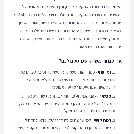
משחקים לבנות וגם משחקים לילדים, ובין המשחקים האהובים על
הצעירים תמצאו גם משחקים בסגנון עולמות וירטואליים כמו Roblox. מי
שמחפש אתגר מהיר יכול להתחרות במשחקי מכוניות, ואוהבי אקשן
ימצאו את מקומם במשחקי io התחרותיים. היצירתיות שלכם תיבחן
במשחקי חשיבה, וכושר ההתבוננות - בדפי צביעה ומשחקי באבלס
שדורשים זיהוי דפוסים מהיר.
איך לבחור משחק שמתאים לכם?
זמן פנוי
- כמה דקות: משחקי io ומשחקי חשיבה קצרים כמו
וורדל וחיבורים; זמן ארוך יותר: עולמות וירטואליים ומשחקי
הרפתקאות שמתאימים לשקיעה ממושכת.
מכשיר
- לפני שמתחילים, שווה לבדוק את שדה "מכשירים
נתמכים" בכל משחק - חלק מהמשחקים בנויים לשליטה במגע,
אחרים נוחים יותר עם עכבר ומקלדת.
רמת קושי
- למי שרוצה כניסה הדרגתית, כדאי להתחיל
ממשחק שמסומן ברמת קושי "קל" ולעלות משם, במקום לקפוץ