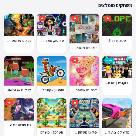
ההתאמה הזו מבטיחה שגם המשחקים הוותיקים ביותר באתר עדיין נגישים היום,
משחקים מומלצים
לצד תוספות שוטפות של משחקים חדשים.
🔥
🔥
🔥
סלופ Slope
טיקטוק טוקה בוקה
בלוקס פרוטס Blox Fruits
דיקסיט משחק Dixit
חדש
🔥
ברוקהייבן Brookhaven RP
דרס טו אימפרס Dress To Impress
אופנוע אקסטרים Moto X3M
בלוק .יו Bloxd.io
🔥
🔥
לגו פורטנייט Lego Fortnite
מרוץ קפיצות רמפה
פוקינו משחק אונליין
ווטרמלון משחק