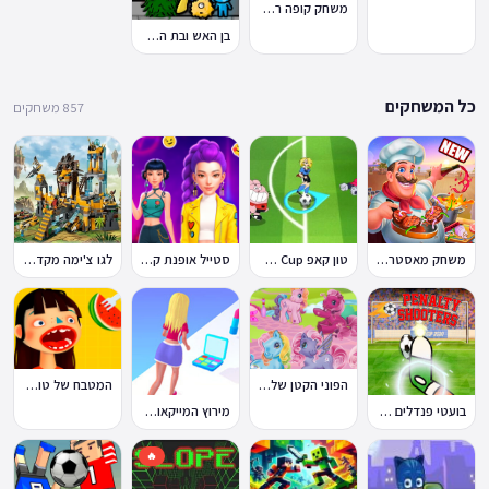
משחק קופה ראשית
בן האש ובת המים 7: וחברים
כל המשחקים
857 משחקים
משחק מאסטר שף
טון קאפ Toon Cup
סטייל אופנת קיי-פופ
לגו צ'ימה מקדש האריות
הפוני הקטן שלי: מסיבה בכפר
המטבח של טוקה בוקה
בועטי פנדלים Penalty Shooters
מירוץ המייקאובר Makeover Run
🔥