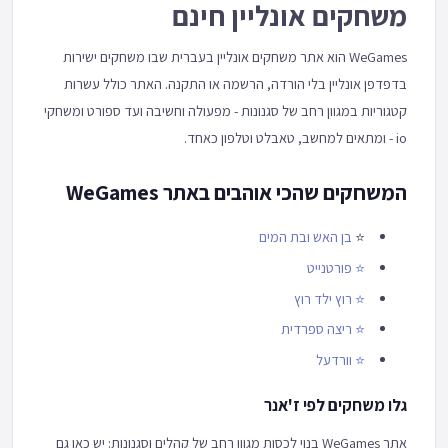
משחקים אונליין חינם
WeGames הוא אתר משחקים אונליין בעברית שבו משחקים ישירות
בדפדפן אונליין בלי הורדה, הרשמה או התקנה. האתר כולל עשרות
קטגוריות במגוון רחב של סגנונות - מפעולה וחשיבה ועד ספורט ומשחקי
io - ומתאים למחשב, טאבלט וטלפון כאחד.
המשחקים שהכי אוהבים באתר WeGames
⭐
בן האש ובת המים
⭐
פורטנייט
⭐
רוץ ילד רוץ
⭐
ריצה ספרדית
⭐
וורדעל
גלו משחקים לפי ז'אנר
אתר WeGames בנוי לכסות מגוון רחב של קהלים וסגנונות: יש כאן גם