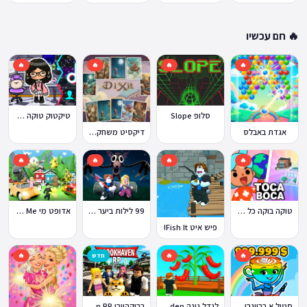
🔥 חם עכשיו
🔥
🔥
🔥
🔥
סלופ Slope
טיקטוק טוקה בוקה
אגדת באבלס
דיקסיט משחק Dixit
🔥
🔥
🔥
🔥
טוקה בוקה כל העולמות בחינם
99 לילות ביער Nights in the Forest
אדופט מי Adopt Me!
פיש איט Fish It!
🔥
🔥
חדש
🔥
ברוקהייבן Brookhaven RP
סטיל א בריינרוט Steal a Brainrot
לגדל גינה Grow a Garden