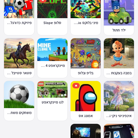
מיני בלוקס Miniblox.io
סלופ Slope
פיזיקת כדורגל Soccer Physics
ילד חתול
מיינקראפט 4 קלון
במבה בעקבות החטיף החטוף 2
בליפ ובלופ
סטאר סטייבל Star Stable Online
🔥
לגו מיינקראפט
משחקים משחקי כדורגל במחשב וברשת
אינפיניטי ניקי Infinity Nikki
אמונג אס