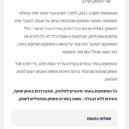
ישר למשחק מורכב.
WeGames הוקם ב-2011, ולאורך השנים עבר האתר שינוי טכנולוגי
משמעותי: ממאגר משחקים שהתבסס בעיקר על Flash, למעבר מלא
למשחקי HTML5 שרצים בכל דפדפן מודרני ובכל מכשיר - כולל
טלפונים וטאבלטים, שבתקופת ה-Flash כלל לא יכלו להריץ את
המשחקים. המעבר הזה שמר על נגישות המשחקים הוותיקים באתר,
לצד מאגר שכולל היום 749 משחקים.
המשחקים באתר נבחרים בקפידה על ידי הצוות שלנו, כדי לוודא שכל
משחק שמתפרסם עומד ברמת האיכות והחוויה שאנחנו רוצים להציע
לגולשים.
כל המשחקים באתר חינמיים לחלוטין, מתעדכנים באופן שוטף,
וזמינים ללא הגבלה - פשוט בוחרים משחק ומתחילים לשחק.
שאלות נפוצות