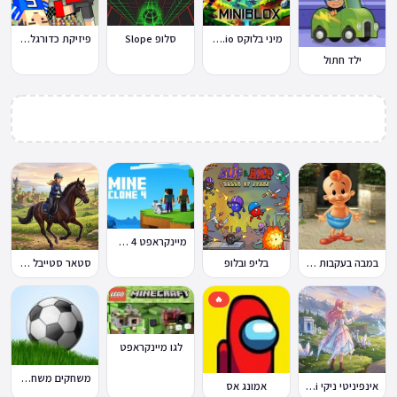
מיני בלוקס Miniblox.io
סלופ Slope
פיזיקת כדורגל Soccer Physics
ילד חתול
מיינקראפט 4 קלון
במבה בעקבות החטיף החטוף 2
בליפ ובלופ
סטאר סטייבל Star Stable Online
🔥
לגו מיינקראפט
משחקים משחקי כדורגל במחשב וברשת
אינפיניטי ניקי Infinity Nikki
אמונג אס