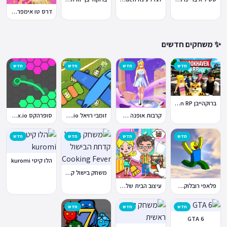
דרס טו אימפרס Dress To Impress
✨ משחקים חדשים
חדש
חדש
חדש
חדש
ברוקהייבן Brookhaven RP
קרבות אופנה Fashion Battle
זומבי רויאל ZombsRoyale.io
סופרהקס Superhex.io
חדש
חדש
חדש
חדש
הלו קיטי kuromi
משחק בישול קדחת הבישול Cooking Fever
פלאפי רובלוקס Flappy Roblox
עיצוב הבית של טוקה בוקה
חדש
חדש
חדש
GTA 6